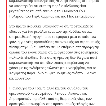
κομμουνιστικής απειλής» στις ΗΠΑ, φτάνοντας στο σημείο
να υποστηρίξει ότι αυτή τη φορά ο κίνδυνος είναι
μεγαλύτερος και από εκείνους του Α΄Παγκοσμίου
Πολέμου, του Περλ Χάρμπορ και της 11ης Σεπτεμβρίου.
Στο πρώτο άκουσμα, υποψιάστηκα ότι προετοίμαζε το
έδαφος για ένα ρεσάλτο εναντίον της Κούβας, σε μια
υπερεπιθετική «φυγή προς τα εμπρός» μετά το κάζο του
Ιράν, ή για νέες προσπάθειες οικονομικής και στρατιωτικής
πίεσης στην Κίνα. Ωστόσο σε μια επόμενη αποστροφή της
ομιλίας του έκανε σαφές ότι αναφερόταν στις εσωτερικές
πολιτικές εξελίξεις. Είπε ότι «η Αμερική δεν θα γίνει ποτέ
κομμουνιστική» και ότι «δεν υπάρχει περίπτωση να
χάσουμε τις ενδιάμεσες εκλογές (του Νοεμβρίου, για το
Κογκρέσο) παρά μόνο αν φερθούμε ως ανόητοι, βλάκες
και ασύνετοι».
Η ανησυχία του Τραμπ, αλλά και του συνόλου του
αμερικανικού κατεστημένου, Ρεπουμπλικανών και
Δημοκρατικών, προήλθε από τις θεαματικές νίκες των
αριστερών υποψηφίων στις προκριματικές εκλογές των