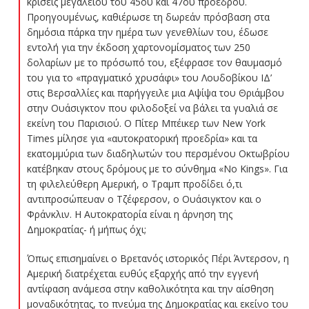
κρίσεις μεγαλείου του 45ου και 47ου προέδρου.
Προηγουμένως, καθιέρωσε τη δωρεάν πρόσβαση στα
δημόσια πάρκα την ημέρα των γενεθλίων του, έδωσε
εντολή για την έκδοση χαρτονομίσματος των 250
δολαρίων με το πρόσωπό του, εξέφρασε τον θαυμασμό
του για το «πραγματικό χρυσάφι» του Λουδοβίκου ΙΔ’
στις Βερσαλλίες και παρήγγειλε μια Αψίψα του Θριάμβου
στην Ουάσιγκτον που φιλοδοξεί να βάλει τα γυαλιά σε
εκείνη του Παρισιού. Ο Πίτερ Μπέικερ των New York
Times μίλησε για «αυτοκρατορική προεδρία» και τα
εκατομμύρια των διαδηλωτών του περσμένου Οκτωβρίου
κατέβηκαν στους δρόμους με το σύνθημα «No Kings». Για
τη φιλελεύθερη Αμερική, ο Τραμπ προδίδει ό,τι
αντιπροσώπευαν ο Τζέφερσον, ο Ουάσιγκτον και ο
Φράνκλιν. Η Αυτοκρατορία είναι η άρνηση της
Δημοκρατίας- ή μήπως όχι;
Όπως επισημαίνει ο Βρετανός ιστορικός Πέρι Άντερσον, η
Αμερική διατρέχεται ευθύς εξαρχής από την εγγενή
αντίφαση ανάμεσα στην καθολικότητα και την αίσθηση
μοναδικότητας, το πνεύμα της Δημοκρατίας και εκείνο του