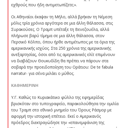
εχθρούς που ήδη αντιμετωπίζετε;».
Οι Αθηναίοι έκαψαν τη Μήλο, αλλά βρήκαν τη Νέμεση
μόλις τρία χρόνια αργότερα σε μια άλλη θάλασσα, στις
Συρακούσες. Ο Τραμπ υπέταξε τη Βενεζουέλα, αλλά
πλήρωσε βαρύ τίμημα σε μια άλλη θάλασσα, στον
Περσικό Κόλπο, όπου ήρθε αντιμέτωπος με τα όρια της
αμερικανικής ισχύος. Στα 250 χρόνια της αμερικανικής
ανεξαρτησίας, όσοι από τις αμερικανικές ελίτ επιμένουν
να διαβάζουν Θουκυδίδη θα πρέπει να πάρουν στα
σοβαρά την προειδοποίηση του Οράτιου: De te fabula
narratur- για σένα μιλάει ο μύθος.
ΚΑΘΗΜΕΡΙΝΗ
Υ.Γ. Καθώς το Κυριακάτικο φύλλο της εφημερίδας
βρισκόταν στο τυπογραφείο, παρακολούθησα την ομιλία
του Τραμπ στο εθνικό μνημείο του Όρους Ράσμορ με
αφορμή την ιστορική επέτειο. Εκεί ο Αμερικανός
πρόεδρος διεκτραγώδησε την «επανεμφάνιση της