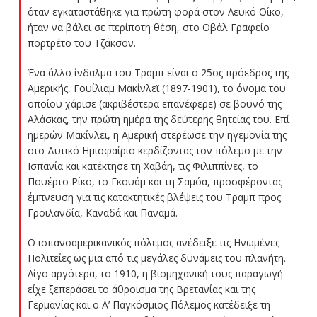
όταν εγκαταστάθηκε για πρώτη φορά στον Λευκό Οίκο,
ήταν να βάλει σε περίποτη θέση, στο Οβάλ Γραφείο
πορτρέτο του Τζάκσον.
Ένα άλλο ίνδαλμα του Τραμπ είναι ο 25ος πρόεδρος της
Αμερικής, Γουίλιαμ Μακίνλεϊ (1897-1901), το όνομα του
οποίου χάρισε (ακριβέστερα επανέφερε) σε βουνό της
Αλάσκας, την πρώτη ημέρα της δεύτερης θητείας του. Επί
ημερών Μακίνλεϊ, η Αμερική στερέωσε την ηγεμονία της
στο Δυτικό Ημισφαίριο κερδίζοντας τον πόλεμο με την
Ισπανία και κατέκτησε τη Χαβάη, τις Φιλιππίνες, το
Πουέρτο Ρίκο, το Γκουάμ και τη Σαμόα, προσφέροντας
έμπνευση για τις κατακτητικές βλέψεις του Τραμπ προς
Γροιλανδία, Καναδά και Παναμά.
Ο ισπανοαμερικανικός πόλεμος ανέδειξε τις Ηνωμένες
Πολιτείες ως μια από τις μεγάλες δυνάμεις του πλανήτη.
Λίγο αργότερα, το 1910, η βιομηχανική τους παραγωγή
είχε ξεπεράσει το άθροισμα της Βρετανίας και της
Γερμανίας και ο Α’ Παγκόσμιος Πόλεμος κατέδειξε τη