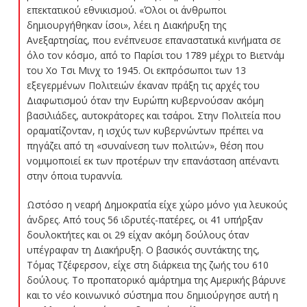
επεκτατικού εθνικισμού. «Όλοι οι άνθρωποι
δημιουργήθηκαν ίσοι», λέει η Διακήρυξη της
Ανεξαρτησίας, που ενέπνευσε επαναστατικά κινήματα σε
όλο τον κόσμο, από το Παρίσι του 1789 μέχρι το Βιετνάμ
του Χο Τσι Μινχ το 1945. Οι εκπρόσωποι των 13
εξεγερμένων Πολιτειών έκαναν πράξη τις αρχές του
Διαφωτισμού όταν την Ευρώπη κυβερνούσαν ακόμη
βασιλιάδες, αυτοκράτορες και τσάροι. Στην Πολιτεία που
οραματίζονταν, η ισχύς των κυβερνώντων πρέπει να
πηγάζει από τη «συναίνεση των πολιτών», θέση που
νομιμοποιεί εκ των προτέρων την επανάσταση απέναντι
στην όποια τυραννία.
Ωστόσο η νεαρή Δημοκρατία είχε χώρο μόνο για λευκούς
άνδρες. Από τους 56 ιδρυτές-πατέρες, οι 41 υπήρξαν
δουλοκτήτες και οι 29 είχαν ακόμη δούλους όταν
υπέγραφαν τη Διακήρυξη. Ο βασικός συντάκτης της,
Τόμας Τζέφερσον, είχε στη διάρκεια της ζωής του 610
δούλους. Το προπατορικό αμάρτημα της Αμερικής βάρυνε
και το νέο κοινωνικό σύστημα που δημιούργησε αυτή η