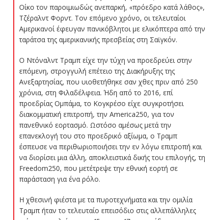
Οίκο τον παροιμιωδώς ανεπαρκή, «πρόεδρο κατά λάθος»,
Τζέραλντ Φορντ. Τον επόμενο χρόνο, οι τελευταίοι
Αμερικανοί έφευγαν πανικόβλητοι με ελικόπτερα από την
ταράτσα της αμερικανικής πρεσβείας στη Σαϊγκόν.
Ο Ντόναλντ Τραμπ είχε την τύχη να προεδρεύει στην
επόμενη, στρογγυλή επέτειο της Διακήρυξης της
Ανεξαρτησίας, που υιοθετήθηκε σαν χθες πριν από 250
χρόνια, στη Φιλαδέλφεια. Ήδη από το 2016, επί
προεδρίας Ομπάμα, το Κογκρέσο είχε συγκροτήσει
διακομματική επιτροπή, την America250, για τον
πανεθνικό εορτασμό. Ωστόσο αμέσως μετά την
επανεκλογή του στο προεδρικό αξίωμα, ο Τραμπ
έσπευσε να περιθωριοποιήσει την εν λόγω επιτροπή και
να διορίσει μια άλλη, αποκλειστικά δικής του επιλογής, τη
Freedom250, που μετέτρεψε την εθνική εορτή σε
παράσταση για ένα ρόλο.
Η χθεσινή φιέστα με τα πυροτεχνήματα και την ομιλία
Τραμπ ήταν το τελευταίο επεισόδιο στις αλλεπάλληλες