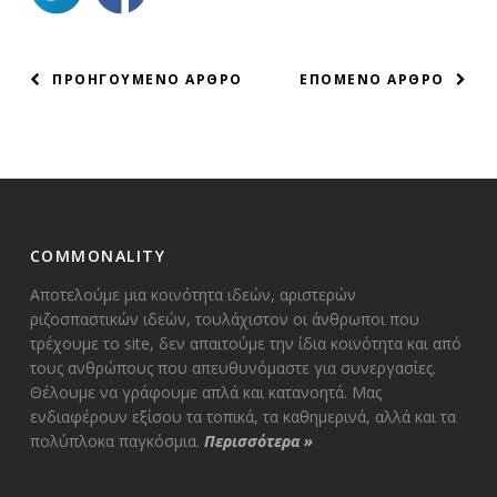
ΠΛΟΗΓΗΣΗ
ΠΡΟΗΓΟΥΜΕΝΟ ΑΡΘΡΟ
ΕΠΟΜΕΝΟ ΑΡΘΡΟ
ΑΡΘΡΩΝ
COMMONALITY
Αποτελούμε μια κοινότητα ιδεών, αριστερών
ριζοσπαστικών ιδεών, τουλάχιστον οι άνθρωποι που
τρέχουμε το site, δεν απαιτούμε την ίδια κοινότητα και από
τους ανθρώπους που απευθυνόμαστε για συνεργασίες.
Θέλουμε να γράφουμε απλά και κατανοητά. Μας
ενδιαφέρουν εξίσου τα τοπικά, τα καθημερινά, αλλά και τα
πολύπλοκα παγκόσμια.
Περισσότερα
»