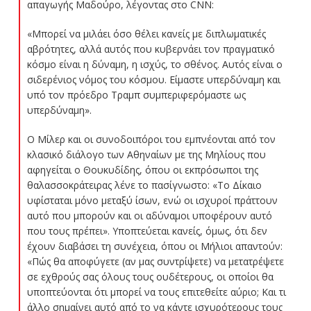
απαγωγής Μαδούρο, λέγοντας στο CNN:
«Μπορεί να μιλάει όσο θέλει κανείς με διπλωματικές
αβρότητες, αλλά αυτός που κυβερνάει τον πραγματικό
κόσμο είναι η δύναμη, η ισχύς, το σθένος. Αυτός είναι ο
σιδερένιος νόμος του κόσμου. Είμαστε υπερδύναμη και
υπό τον πρόεδρο Τραμπ συμπεριφερόμαστε ως
υπερδύναμη».
Ο Μίλερ και οι συνοδοιπόροι του εμπνέονται από τον
κλασικό διάλογο των Αθηναίων με της Μηλίους που
αφηγείται ο Θουκυδίδης, όπου οι εκπρόσωποι της
θαλασσοκράτειρας λένε το πασίγνωστο: «Το Δίκαιο
υφίσταται μόνο μεταξύ ίσων, ενώ οι ισχυροί πράττουν
αυτό που μπορούν και οι αδύναμοι υποφέρουν αυτό
που τους πρέπει». Υποπτεύεται κανείς, όμως, ότι δεν
έχουν διαβάσει τη συνέχεια, όπου οι Μήλιοι απαντούν:
«Πώς θα αποφύγετε (αν μας συντρίψετε) να μετατρέψετε
σε εχθρούς σας όλους τους ουδέτερους, οι οποίοι θα
υποπτεύονται ότι μπορεί να τους επιτεθείτε αύριο; Και τι
άλλο σημαίνει αυτό από το να κάντε ισχυρότερους τους