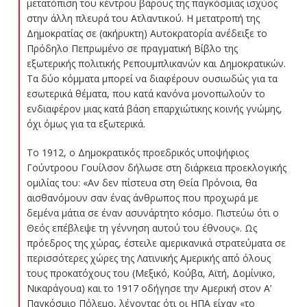
μετατόπιση του κέντρου βάρους της παγκόσμιας ισχύος
στην άλλη πλευρά του Ατλαντικού. Η μετατροπή της
Δημοκρατίας σε (ακήρυκτη) Αυτοκρατορία ανέδειξε το
Πρόδηλο Πεπρωμένο σε πραγματική Βίβλο της
εξωτερικής πολιτικής Ρεπουμπλικανών και Δημοκρατικών.
Τα δύο κόμματα μπορεί να διαφέρουν ουσιωδώς για τα
εσωτερικά θέματα, που κατά κανόνα μονοπωλούν το
ενδιαφέρον μιας κατά βάση επαρχιώτικης κοινής γνώμης,
όχι όμως για τα εξωτερικά.
Το 1912, ο Δημοκρατικός προεδρικός υποψήφιος
Γούντροου Γουίλσον δήλωσε στη διάρκεια προεκλογικής
ομιλίας του: «Αν δεν πίστευα στη Θεία Πρόνοια, θα
αισθανόμουν σαν ένας άνθρωπος που προχωρά με
δεμένα μάτια σε έναν ασυνάρτητο κόσμο. Πιστεύω ότι ο
Θεός επέβλεψε τη γέννηση αυτού του έθνους». Ως
πρόεδρος της χώρας, έστειλε αμερικανικά στρατεύματα σε
περισσότερες χώρες της Λατινικής Αμερικής από όλους
τους προκατόχους του (Μεξικό, Κούβα, Αϊτή, Δομίνικο,
Νικαράγουα) και το 1917 οδήγησε την Αμερική στον Α’
Παγκόσμιο Πόλεμο, λέγοντας ότι οι ΗΠΑ είχαν «το