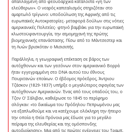
απαλλαγμένη από φεουδαρχικά κατάλοιπα «γη των
ελεύθερων». Ο νεαρός καπιταλισμός στηριζόταν στο
αμαρτωλό τρίγωνο: υποδούλωση της Αφρικής από τις
ευρωπαϊκές Αυτοκρατορίες- μεταφορά δούλων στις νότιες
αμερικανικές Πολιτείες- φτηνό βαμβάκι για την ευρωπαϊκή
κλωστοϋφαντουργία, την ατμομηχανή της πρώτης
βιομηχανικής επανάστασης. Πίσω από το Μάντσεστερ και
τη Λυών βρισκόταν ο Μισισιπής.
Παράλληλα, η γεωγραφική επέκταση σε βάρος των
αυτόχθονων και των γειτόνων στον αμερικανικό Βορρά
ήταν εγγεγραμμένη στο DNA αυτού του έθνους
Πουριτανών εποίκων. Ο έβδομος πρόεδρος, Άντριου
Τζάσκον (1829-1837) υπήρξε ο μεγαλύτερος σφαγέας των
αυτόχθονων Αμερικανών. Ένας από τους οπαδούς του, ο
Τζον Ο’ Σάλιβαν, καθιέρωσε το 1845 το περίφημο
σλόγκαν: «το δικαίωμα του Πρόδηλου Πεπρωμένου μας
να εξαπλωθούμε και να κατέχουμε ολόκληρη την ήπειρο
την οποία η Θεία Πρόνοια μας έδωσε για το μεγάλο
πείραμα της ελευθερίας και της ομόσπονδης
αυτοδιοίκησης». Μια από τις πρώτες ενέργειες του Τραμπ,