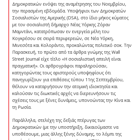
Δημοκρατικών ενόψει της αναμέτρησης του Νοεμβρίου,
την περασμένη εβδομάδα. Υποψήφιοι των Δημοκρατών
Σοσιαλιστών της Αμερικής (DSA), στο ίδιο μήκος κύματος
με τον σοσιαλιστή δήμαρχο Νέας Υόρκης Ζόραν
Μαμντάνι, κατατρόπωσαν εν ενεργεία μέλη του
Κογκρέσου σε σειρά περιφερειών, σε Νέα Υόρκη,
Μινεσότα και Κολοράντο, προκαλώντας πολιτικό σοκ. Την
Παρασκευή, το πρώτο από τα άρθρα γνώμης της Wall
Street Journal είχε τίτλο «Η σοσιαλιστική απειλή είναι
πραγματική». Οι αρθρογράφοι παραληρούσαν,
κατηγορώντας τους αριστερούς υποψηφίους ότι
πανηγυρίζουν για επιθέσεις τύπου 11ης Σεπτεμβρίου,
θέλουν να καταργήσουν την ατομική ιδιοκτησία και
καλούσαν τις διωκτικές αρχές να διερευνήσουν τις
σχέσεις τους με ξένες δυνάμεις, υπονοώντας την Κίνα και
τη Ρωσία.
Παράλληλα, στελέχη της δεξιάς πτέρυγας των
Δημοκρατικών (με την υποστήριξη, δικαιούμαστε να
υποθέσουμε, μιας άλλης ξένης δύναμης, το λόμπι της