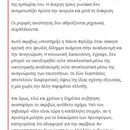
της εμπειρίας του. Η άνεργη τρανς γυναίκα δεν
αντιμετωπίζει πρώτα την ανεργία και μετά τη διάκριση.
Οι μορφές ανισότητας δεν αθροίζονται μηχανικά,
συμπλέκονται.
Αυτό ακριβώς υποστήριξε η Νάνσι Φρέιζερ όταν άσκησε
κριτική στο ψευδές δίλημμα ανάμεσα στην αναδιανομή και
την αναγνώριση. Η κοινωνική δικαιοσύνη, έγραφε, δεν
μπορεί να οικοδομηθεί ούτε αποκλειστικά μέσω της
οικονομικής αναδιανομής ούτε αποκλειστικά μέσω της
αναγνώρισης των ταυτοτήτων. Οι δύο διαστάσεις
αποτελούν διαφορετικές όψεις της ίδιας σχέσης εξουσίας,
η μία χωρίς την άλλη παραμένει ελλιπής.
Και όμως, εδώ και χρόνια η δημόσια συζήτηση
αναπαράγει το ακριβώς αντίθετο σχήμα. Υπό τον
εκβιασμό «δεν είναι τώρα η κατάλληλη στιγμή», αν η
Αριστερά μιλήσει για τα δικαιώματα των προσφύγων,
κατηγορείται ότι αδιαφορεί για την ακρίβεια. Αν