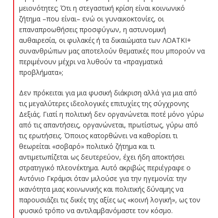
μειονότητες; Ότι η στεγαστική κρίση είναι κοινωνικό
ζήτημα –που είναι– ενώ οι γυναικοκτονίες, οι
επαναπροωθήσεις προσφύγων, η αστυνομική
αυθαιρεσία, οι φυλακές ή τα δικαιώματα των ΛΟΑΤΚΙ+
συνανθρώπων μας αποτελούν θεματικές που μπορούν να
περιμένουν μέχρι να λυθούν τα «πραγματικά
προβλήματα»;
Δεν πρόκειται για μια φυσική διάκριση αλλά για μια από
τις μεγαλύτερες ιδεολογικές επιτυχίες της σύγχρονης
Δεξιάς. Γιατί η πολιτική δεν οργανώνεται ποτέ μόνο γύρω
από τις απαντήσεις, οργανώνεται, πρωτίστως, γύρω από
τις ερωτήσεις. Όποιος κατορθώνει να καθορίσει τι
θεωρείται «σοβαρό» πολιτικό ζήτημα και τι
αντιμετωπίζεται ως δευτερεύον, έχει ήδη αποκτήσει
στρατηγικό πλεονέκτημα. Αυτό ακριβώς περιέγραφε ο
Αντόνιο Γκράμσι όταν μιλούσε για την ηγεμονία: την
ικανότητα μιας κοινωνικής και πολιτικής δύναμης να
παρουσιάζει τις δικές της αξίες ως «κοινή λογική», ως τον
φυσικό τρόπο να αντιλαμβανόμαστε τον κόσμο.