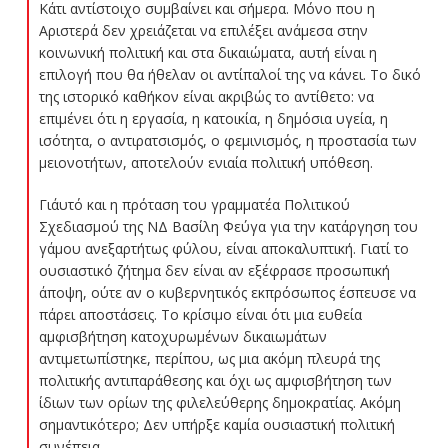
Κάτι αντίστοιχο συμβαίνει και σήμερα. Μόνο που η
Αριστερά δεν χρειάζεται να επιλέξει ανάμεσα στην
κοινωνική πολιτική και στα δικαιώματα, αυτή είναι η
επιλογή που θα ήθελαν οι αντίπαλοί της να κάνει. Το δικό
της ιστορικό καθήκον είναι ακριβώς το αντίθετο: να
επιμένει ότι η εργασία, η κατοικία, η δημόσια υγεία, η
ισότητα, ο αντιρατσισμός, ο φεμινισμός, η προστασία των
μειονοτήτων, αποτελούν ενιαία πολιτική υπόθεση.
Γι΄αυτό και η πρόταση του γραμματέα Πολιτικού
Σχεδιασμού της ΝΔ Βασίλη Φεύγα για την κατάργηση του
γάμου ανεξαρτήτως φύλου, είναι αποκαλυπτική. Γιατί το
ουσιαστικό ζήτημα δεν είναι αν εξέφρασε προσωπική
άποψη, ούτε αν ο κυβερνητικός εκπρόσωπος έσπευσε να
πάρει αποστάσεις. Το κρίσιμο είναι ότι μια ευθεία
αμφισβήτηση κατοχυρωμένων δικαιωμάτων
αντιμετωπίστηκε, περίπου, ως μια ακόμη πλευρά της
πολιτικής αντιπαράθεσης και όχι ως αμφισβήτηση των
ίδιων των ορίων της φιλελεύθερης δημοκρατίας. Ακόμη
σημαντικότερο; Δεν υπήρξε καμία ουσιαστική πολιτική
συνέπεια.