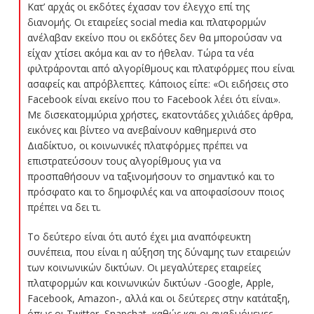
Κατ’ αρχάς οι εκδότες έχασαν τον έλεγχο επί της
διανομής. Οι εταιρείες social media και πλατφορμών
ανέλαβαν εκείνο που οι εκδότες δεν θα μπορούσαν να
είχαν χτίσει ακόμα και αν το ήθελαν. Τώρα τα νέα
φιλτράρονται από αλγορίθμους και πλατφόρμες που είναι
ασαφείς και απρόβλεπτες. Κάποιος είπε: «Οι ειδήσεις στο
Facebook είναι εκείνο που το Facebook λέει ότι είναι».
Με δισεκατομμύρια χρήστες, εκατοντάδες χιλιάδες άρθρα,
εικόνες και βίντεο να ανεβαίνουν καθημερινά στο
Διαδίκτυο, οι κοινωνικές πλατφόρμες πρέπει να
επιστρατεύσουν τους αλγορίθμους για να
προσπαθήσουν να ταξινομήσουν το
σημαντικό
και το
πρόσφατο
και το
δημοφιλές
και να αποφασίσουν ποιος
πρέπει να δει τι.
Το δεύτερο είναι ότι αυτό έχει μια αναπόφευκτη
συνέπεια, που είναι η αύξηση της δύναμης των εταιρειών
των κοινωνικών δικτύων. Οι μεγαλύτερες εταιρείες
πλατφορμών και κοινωνικών δικτύων -Google, Apple,
Facebook, Amazon-, αλλά και οι δεύτερες στην κατάταξη,
όπως οι Twitter, Snapchat, καθώς και οι αναδυόμενες