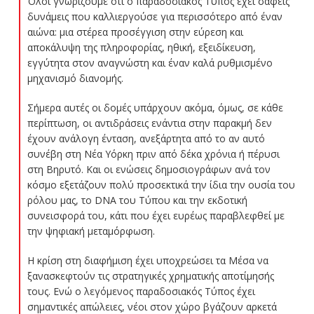
Όλοι γνωρίζουμε ότι ο παραδοσιακός Τύπος έχει σαφείς
δυνάμεις που καλλιεργούσε για περισσότερο από έναν
αιώνα: μια στέρεα προσέγγιση στην εύρεση και
αποκάλυψη της πληροφορίας, ηθική, εξειδίκευση,
εγγύτητα στον αναγνώστη και έναν καλά ρυθμισμένο
μηχανισμό διανομής.
Σήμερα αυτές οι δομές υπάρχουν ακόμα, όμως, σε κάθε
περίπτωση, οι αντιδράσεις ενάντια στην παρακμή δεν
έχουν ανάλογη ένταση, ανεξάρτητα από το αν αυτό
συνέβη στη Νέα Υόρκη πριν από δέκα χρόνια ή πέρυσι
στη Βηρυτό. Και οι ενώσεις δημοσιογράφων ανά τον
κόσμο εξετάζουν πολύ προσεκτικά την ίδια την ουσία του
ρόλου μας, το DNA του Τύπου και την εκδοτική
συνεισφορά του, κάτι που έχει ευρέως παραβλεφθεί με
την ψηφιακή μεταμόρφωση.
Η κρίση στη διαφήμιση έχει υποχρεώσει τα Μέσα να
ξανασκεφτούν τις στρατηγικές χρηματικής αποτίμησής
τους. Ενώ ο λεγόμενος παραδοσιακός Τύπος έχει
σημαντικές απώλειες, νέοι στον χώρο βγάζουν αρκετά