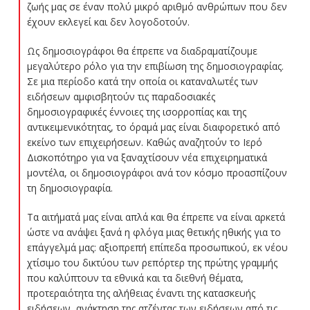
ζωής μας σε έναν πολύ μικρό αριθμό ανθρώπων που δεν
έχουν εκλεγεί και δεν λογοδοτούν.
Ως δημοσιογράφοι θα έπρεπε να διαδραματίζουμε
μεγαλύτερο ρόλο για την επιβίωση της δημοσιογραφίας.
Σε μια περίοδο κατά την οποία οι καταναλωτές των
ειδήσεων αμφισβητούν τις παραδοσιακές
δημοσιογραφικές έννοιες της ισορροπίας και της
αντικειμενικότητας, το όραμά μας είναι διαφορετικό από
εκείνο των επιχειρήσεων. Καθώς αναζητούν το Ιερό
Δισκοπότηρο για να ξαναχτίσουν νέα επιχειρηματικά
μοντέλα, οι δημοσιογράφοι ανά τον κόσμο προασπίζουν
τη δημοσιογραφία.
Τα αιτήματά μας είναι απλά και θα έπρεπε να είναι αρκετά
ώστε να ανάψει ξανά η φλόγα μιας θετικής ηθικής για το
επάγγελμά μας: αξιοπρεπή επίπεδα προσωπικού, εκ νέου
χτίσιμο του δικτύου των ρεπόρτερ της πρώτης γραμμής
που καλύπτουν τα εθνικά και τα διεθνή θέματα,
προτεραιότητα της αλήθειας έναντι της κατασκευής
ειδήσεων, ανάκτηση της ατζέντας των ειδήσεων από τις