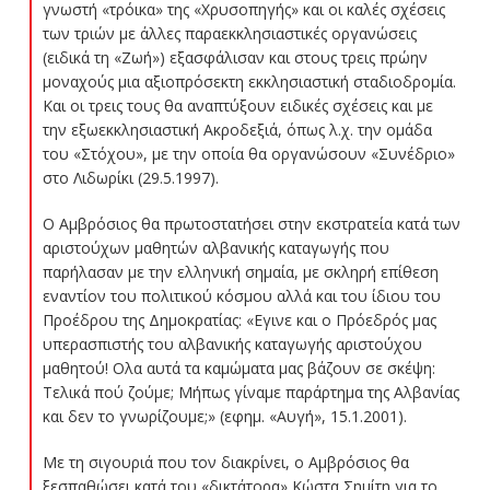
γνωστή «τρόικα» της «Χρυσοπηγής» και οι καλές σχέσεις
των τριών με άλλες παραεκκλησιαστικές οργανώσεις
(ειδικά τη «Ζωή») εξασφάλισαν και στους τρεις πρώην
μοναχούς μια αξιοπρόσεκτη εκκλησιαστική σταδιοδρομία.
Και οι τρεις τους θα αναπτύξουν ειδικές σχέσεις και με
την εξωεκκλησιαστική Ακροδεξιά, όπως λ.χ. την ομάδα
του «Στόχου», με την οποία θα οργανώσουν «Συνέδριο»
στο Λιδωρίκι (29.5.1997).
Ο Αμβρόσιος θα πρωτοστατήσει στην εκστρατεία κατά των
αριστούχων μαθητών αλβανικής καταγωγής που
παρήλασαν με την ελληνική σημαία, με σκληρή επίθεση
εναντίον του πολιτικού κόσμου αλλά και του ίδιου του
Προέδρου της Δημοκρατίας: «Εγινε και ο Πρόεδρός μας
υπερασπιστής του αλβανικής καταγωγής αριστούχου
μαθητού! Ολα αυτά τα καμώματα μας βάζουν σε σκέψη:
Τελικά πού ζούμε; Μήπως γίναμε παράρτημα της Αλβανίας
και δεν το γνωρίζουμε;» (εφημ. «Αυγή», 15.1.2001).
Με τη σιγουριά που τον διακρίνει, ο Αμβρόσιος θα
ξεσπαθώσει κατά του «δικτάτορα» Κώστα Σημίτη για το