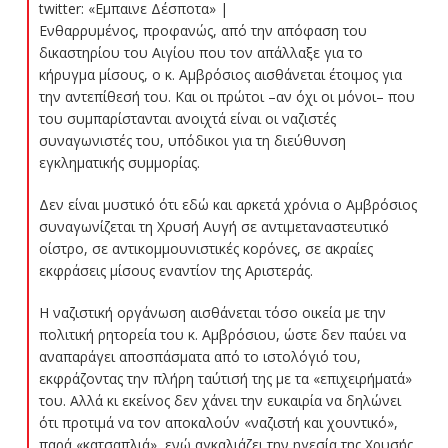
twitter: «Εμπαινε Δέσποτα» |
Ενθαρρυμένος, προφανώς, από την απόφαση του
δικαστηρίου του Αιγίου που τον απάλλαξε για το
κήρυγμα μίσους, ο κ. Αμβρόσιος αισθάνεται έτοιμος για
την αντεπίθεσή του. Και οι πρώτοι –αν όχι οι μόνοι– που
του συμπαρίστανται ανοιχτά είναι οι ναζιστές
συναγωνιστές του, υπόδικοι για τη διεύθυνση
εγκληματικής συμμορίας.
Δεν είναι μυστικό ότι εδώ και αρκετά χρόνια ο Αμβρόσιος
συναγωνίζεται τη Χρυσή Αυγή σε αντιμεταναστευτικό
οίστρο, σε αντικομμουνιστικές κορόνες, σε ακραίες
εκφράσεις μίσους εναντίον της Αριστεράς.
Η ναζιστική οργάνωση αισθάνεται τόσο οικεία με την
πολιτική ρητορεία του κ. Αμβρόσιου, ώστε δεν παύει να
αναπαράγει αποσπάσματα από το ιστολόγιό του,
εκφράζοντας την πλήρη ταύτισή της με τα «επιχειρήματά»
του. Αλλά κι εκείνος δεν χάνει την ευκαιρία να δηλώνει
ότι προτιμά να τον αποκαλούν «ναζιστή και χουντικό»,
παρά «κατσαπλιά», ενώ αγκαλιάζει την ηγεσία της Χρυσής