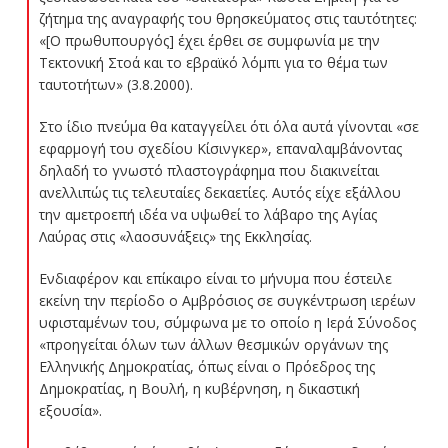
ζήτημα της αναγραφής του θρησκεύματος στις ταυτότητες:
«[Ο πρωθυπουργός] έχει έρθει σε συμφωνία με την
Τεκτονική Στοά και το εβραϊκό λόμπι για το θέμα των
ταυτοτήτων» (3.8.2000).
Στο ίδιο πνεύμα θα καταγγείλει ότι όλα αυτά γίνονται «σε
εφαρμογή του σχεδίου Κίσινγκερ», επαναλαμβάνοντας
δηλαδή το γνωστό πλαστογράφημα που διακινείται
ανελλιπώς τις τελευταίες δεκαετίες. Αυτός είχε εξάλλου
την αμετροεπή ιδέα να υψωθεί το λάβαρο της Αγίας
Λαύρας στις «λαοσυνάξεις» της Εκκλησίας.
Ενδιαφέρον και επίκαιρο είναι το μήνυμα που έστειλε
εκείνη την περίοδο ο Αμβρόσιος σε συγκέντρωση ιερέων
υφισταμένων του, σύμφωνα με το οποίο η Ιερά Σύνοδος
«προηγείται όλων των άλλων θεσμικών οργάνων της
Ελληνικής Δημοκρατίας, όπως είναι ο Πρόεδρος της
Δημοκρατίας, η Βουλή, η κυβέρνηση, η δικαστική
εξουσία».