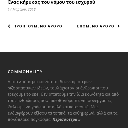
Ένας κήρυκας του νόμου του ισχυρού
17 Μαρτίου, 2018
ΠΛΟΗΓΗΣΗ
ΠΡΟΗΓΟΥΜΕΝΟ ΑΡΘΡΟ
ΕΠΟΜΕΝΟ ΑΡΘΡΟ
ΑΡΘΡΩΝ
COMMONALITY
Αποτελούμε μια κοινότητα ιδεών, αριστερών
ριζοσπαστικών ιδεών, τουλάχιστον οι άνθρωποι που
τρέχουμε το site, δεν απαιτούμε την ίδια κοινότητα και από
τους ανθρώπους που απευθυνόμαστε για συνεργασίες.
Θέλουμε να γράφουμε απλά και κατανοητά. Μας
ενδιαφέρουν εξίσου τα τοπικά, τα καθημερινά, αλλά και τα
πολύπλοκα παγκόσμια.
Περισσότερα
»