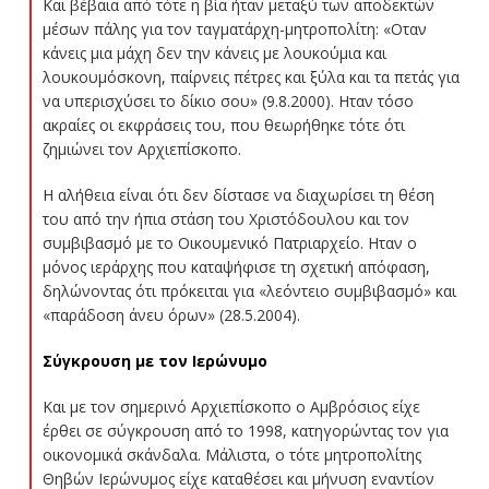
Και βέβαια από τότε η βία ήταν μεταξύ των αποδεκτών
μέσων πάλης για τον ταγματάρχη-μητροπολίτη: «Οταν
κάνεις μια μάχη δεν την κάνεις με λουκούμια και
λουκουμόσκονη, παίρνεις πέτρες και ξύλα και τα πετάς για
να υπερισχύσει το δίκιο σου» (9.8.2000). Ηταν τόσο
ακραίες οι εκφράσεις του, που θεωρήθηκε τότε ότι
ζημιώνει τον Αρχιεπίσκοπο.
Η αλήθεια είναι ότι δεν δίστασε να διαχωρίσει τη θέση
του από την ήπια στάση του Χριστόδουλου και τον
συμβιβασμό με το Οικουμενικό Πατριαρχείο. Ηταν ο
μόνος ιεράρχης που καταψήφισε τη σχετική απόφαση,
δηλώνοντας ότι πρόκειται για «λεόντειο συμβιβασμό» και
«παράδοση άνευ όρων» (28.5.2004).
Σύγκρουση με τον Ιερώνυμο
Και με τον σημερινό Αρχιεπίσκοπο ο Αμβρόσιος είχε
έρθει σε σύγκρουση από το 1998, κατηγορώντας τον για
οικονομικά σκάνδαλα. Μάλιστα, ο τότε μητροπολίτης
Θηβών Ιερώνυμος είχε καταθέσει και μήνυση εναντίον