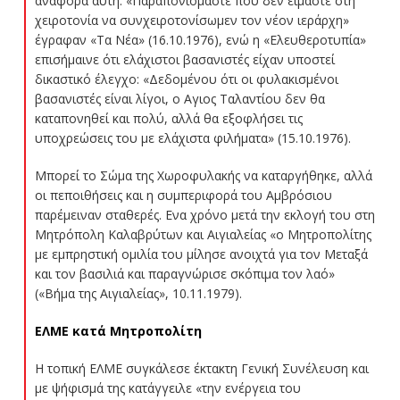
αναφορά αυτή. «Παραπονιόμαστε που δεν είμαστε στη
χειροτονία να συνχειροτονίσωμεν τον νέον ιεράρχη»
έγραφαν «Τα Νέα» (16.10.1976), ενώ η «Ελευθεροτυπία»
επισήμαινε ότι ελάχιστοι βασανιστές είχαν υποστεί
δικαστικό έλεγχο: «Δεδομένου ότι οι φυλακισμένοι
βασανιστές είναι λίγοι, ο Αγιος Ταλαντίου δεν θα
καταπονηθεί και πολύ, αλλά θα εξοφλήσει τις
υποχρεώσεις του με ελάχιστα φιλήματα» (15.10.1976).
Μπορεί το Σώμα της Χωροφυλακής να καταργήθηκε, αλλά
οι πεποιθήσεις και η συμπεριφορά του Αμβρόσιου
παρέμειναν σταθερές. Ενα χρόνο μετά την εκλογή του στη
Μητρόπολη Καλαβρύτων και Αιγιαλείας «ο Μητροπολίτης
με εμπρηστική ομιλία του μίλησε ανοιχτά για τον Μεταξά
και τον βασιλιά και παραγνώρισε σκόπιμα τον λαό»
(«Βήμα της Αιγιαλείας», 10.11.1979).
ΕΛΜΕ κατά Μητροπολίτη
Η τοπική ΕΛΜΕ συγκάλεσε έκτακτη Γενική Συνέλευση και
με ψήφισμά της κατάγγειλε «την ενέργεια του