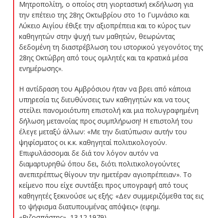
Μητροπολίτη, ο οποίος στη γιορταστική εκδήλωση για
την επέτειο της 28ης Οκτωβρίου στο 1ο Γυμνάσιο και
Λύκειο Αιγίου έθιξε την αξιοπρέπεια και το κύρος των
καθηγητών στην ψυχή των μαθητών, θεωρώντας
δεδομένη τη διαστρέβλωση του ιστορικού γεγονότος της
28ης Οκτώβρη από τους ομιλητές και τα κρατικά μέσα
ενημέρωσης».
Η αντίδραση του Αμβρόσιου ήταν να βρει από κάποια
υπηρεσία τις διευθύνσεις των καθηγητών και να τους
στείλει πανομοιότυπη επιστολή και μια πολυγραφημένη
δήλωση μετανοίας προς συμπλήρωση! Η επιστολή του
έλεγε μεταξύ άλλων: «Με την διατύπωσιν αυτήν του
ψηφίσματος οι κ.κ. καθηγηταί πολιτικολογούν.
Επιφυλάσσομαι δε διά τον λόγον αυτόν να
διαμαρτυρηθώ όπου δει, διότι πολιτικολογούντες
ανεπιτρέπτως θίγουν την ημετέραν αγιοπρέπειαν». Το
κείμενο που είχε συντάξει προς υπογραφή από τους
καθηγητές ξεκινούσε ως εξής: «Δεν συμμεριζόμεθα τας εις
το ψήφισμα διατυπουμένας απόψεις» (εφημ.
«Ριζοσπάστης», 13.12.1979).