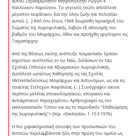
αυτού Σεβασμιώτατον Μητροπολίτην Ρωγών κ.
Καλλίνικον Καρούσον. Το γεγονός τούτο απετέλεσε
μέγιστον κεφάλαιον διά την όλην ζωήν και πολιτείαν
αυτού. […] Από του έτους 1968 διωρίσθη Ιεροκήρυξ του
Σώματος της Χωροφυλακής, λαβών εξ απονομής τον
βαθμόν του Μοιράρχου, όθεν και προήχθη αργότερον εις
Ταγματάρχην.
Από της θέσεως ταύτης ανέπτυξε ποιμαντικήν δράσιν
κηρύττων ανελλιπώς εν τω Ναώ, διδάσκων εν ταις
Σχολαίς Οπλιτών και Αξιωματικών Χωροφυλακής.
Διετέλεσε ωσαύτως Καθηγητής εις τας Σχολάς
Μετεκπαιδεύσεως Μοιράρχων και Αστυνόμων, ως και εις
τοιαύτας Στελεχών Ασφαλείας. […] Συνέγραψεν είκοσι
περίπου μελέτας εποικοδομητικού, ιστορικού και
αντιαιρετικού περιεχομένου. Αρθρογραφεί εις τον
εκκλησιαστικόν Τύπον και εις το περιοδικόν “Επιθεώρησις
της Χωροφυλακής”» (περ. «Εκκλησία», 1-15.9.1976).
Η πιο χαρακτηριστική σύνοψη των προσωπικών του
πιστεύω περιλαμβάνεται ήδη στην πρώτη του ομιλία ως