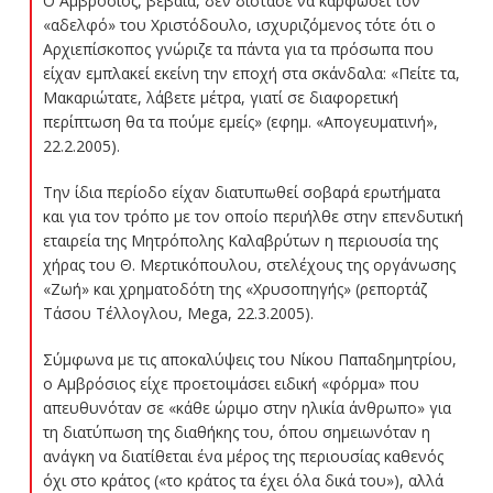
Ο Αμβρόσιος, βέβαια, δεν δίστασε να καρφώσει τον
«αδελφό» του Χριστόδουλο, ισχυριζόμενος τότε ότι ο
Αρχιεπίσκοπος γνώριζε τα πάντα για τα πρόσωπα που
είχαν εμπλακεί εκείνη την εποχή στα σκάνδαλα: «Πείτε τα,
Μακαριώτατε, λάβετε μέτρα, γιατί σε διαφορετική
περίπτωση θα τα πούμε εμείς» (εφημ. «Απογευματινή»,
22.2.2005).
Την ίδια περίοδο είχαν διατυπωθεί σοβαρά ερωτήματα
και για τον τρόπο με τον οποίο περιήλθε στην επενδυτική
εταιρεία της Μητρόπολης Καλαβρύτων η περιουσία της
χήρας του Θ. Μερτικόπουλου, στελέχους της οργάνωσης
«Ζωή» και χρηματοδότη της «Χρυσοπηγής» (ρεπορτάζ
Τάσου Τέλλογλου, Mega, 22.3.2005).
Σύμφωνα με τις αποκαλύψεις του Νίκου Παπαδημητρίου,
ο Αμβρόσιος είχε προετοιμάσει ειδική «φόρμα» που
απευθυνόταν σε «κάθε ώριμο στην ηλικία άνθρωπο» για
τη διατύπωση της διαθήκης του, όπου σημειωνόταν η
ανάγκη να διατίθεται ένα μέρος της περιουσίας καθενός
όχι στο κράτος («το κράτος τα έχει όλα δικά του»), αλλά