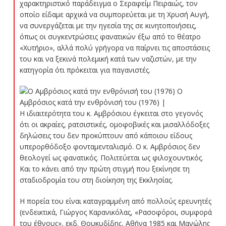
χαρακτηριστικό παράδειγμα ο Σεραφείμ Πειραιώς, τον
οποίο είδαμε αρχικά να συμπορεύεται με τη Χρυσή Αυγή,
να συνεργάζεται με την ηγεσία της σε κινητοποιήσεις,
όπως οι συγκεντρώσεις φανατικών έξω από το θέατρο
«Χυτήριο», αλλά πολύ γρήγορα να παίρνει τις αποστάσεις
του και να ξεκινά πολεμική κατά των ναζιστών, με την
κατηγορία ότι πρόκειται για παγανιστές.
Ο
Αμβρόσιος κατά την ενθρόνισή του (1976) |
Η ιδιαιτερότητα του κ. Αμβρόσιου έγκειται στο γεγονός
ότι οι ακραίες, ρατσιστικές, ομοφοβικές και μισαλλόδοξες
δηλώσεις του δεν προκύπτουν από κάποιου είδους
υπερορθόδοξο φονταμενταλισμό. Ο κ. Αμβρόσιος δεν
θεολογεί ως φανατικός. Πολιτεύεται ως φιλοχουντικός.
Και το κάνει από την πρώτη στιγμή που ξεκίνησε τη
σταδιοδρομία του στη διοίκηση της Εκκλησίας.
Η πορεία του είναι καταγραμμένη από πολλούς ερευνητές
(ενδεικτικά, Γιώργος Καρανικόλας, «Ρασοφόροι, συμφορά
του έθνους», εκδ. Θουκυδίδης, Αθήνα 1985 και Μανώλης