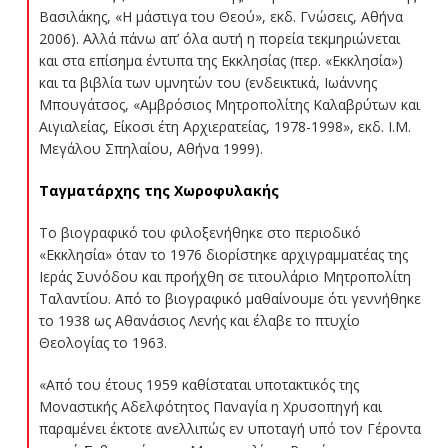
Βασιλάκης, «Η μάστιγα του Θεού», εκδ. Γνώσεις, Αθήνα
2006). Αλλά πάνω απ’ όλα αυτή η πορεία τεκμηριώνεται
και στα επίσημα έντυπα της Εκκλησίας (περ. «Εκκλησία»)
και τα βιβλία των υμνητών του (ενδεικτικά, Ιωάννης
Μπουγάτσος, «Αμβρόσιος Μητροπολίτης Καλαβρύτων και
Αιγιαλείας, Είκοσι έτη Αρχιερατείας, 1978-1998», εκδ. Ι.Μ.
Μεγάλου Σπηλαίου, Αθήνα 1999).
Ταγματάρχης της Χωροφυλακής
Το βιογραφικό του φιλοξενήθηκε στο περιοδικό
«Εκκλησία» όταν το 1976 διορίστηκε αρχιγραμματέας της
Ιεράς Συνόδου και προήχθη σε τιτουλάριο Μητροπολίτη
Ταλαντίου. Από το βιογραφικό μαθαίνουμε ότι γεννήθηκε
το 1938 ως Αθανάσιος Λενής και έλαβε το πτυχίο
Θεολογίας το 1963.
«Από του έτους 1959 καθίσταται υποτακτικός της
Μοναστικής Αδελφότητος Παναγία η Χρυσοπηγή και
παραμένει έκτοτε ανελλιπώς εν υποταγή υπό τον Γέροντα