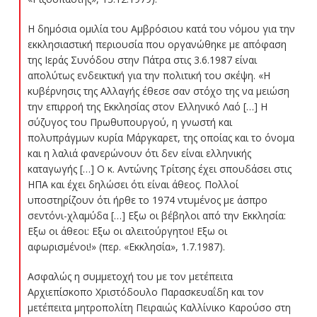
Η δημόσια ομιλία του Αμβρόσιου κατά του νόμου για την
εκκλησιαστική περιουσία που οργανώθηκε με απόφαση
της Ιεράς Συνόδου στην Πάτρα στις 3.6.1987 είναι
απολύτως ενδεικτική για την πολιτική του σκέψη. «Η
κυβέρνησις της Αλλαγής έθεσε σαν στόχο της να μειώση
την επιρροή της Εκκλησίας στον Ελληνικό Λαό […] Η
σύζυγος του Πρωθυπουργού, η γνωστή και
πολυπράγμων κυρία Μάργκαρετ, της οποίας και το όνομα
και η λαλιά φανερώνουν ότι δεν είναι ελληνικής
καταγωγής […] Ο κ. Αντώνης Τρίτσης έχει σπουδάσει στις
ΗΠΑ και έχει δηλώσει ότι είναι άθεος. Πολλοί
υποστηρίζουν ότι ήρθε το 1974 ντυμένος με άσπρο
σεντόνι-χλαμύδα […] Εξω οι βέβηλοι από την Εκκλησία:
Εξω οι άθεοι: Εξω οι αλειτούργητοι! Εξω οι
αφωρισμένοι!» (περ. «Εκκλησία», 1.7.1987).
Ασφαλώς η συμμετοχή του με τον μετέπειτα
Αρχιεπίσκοπο Χριστόδουλο Παρασκευαΐδη και τον
μετέπειτα μητροπολίτη Πειραιώς Καλλίνικο Καρούσο στη