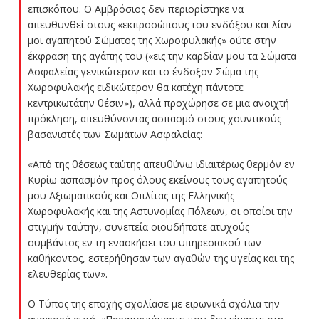
επισκόπου. Ο Αμβρόσιος δεν περιορίστηκε να
απευθυνθεί στους «εκπροσώπους του ενδόξου και λίαν
μοι αγαπητού Σώματος της Χωροφυλακής» ούτε στην
έκφραση της αγάπης του («εις την καρδίαν μου τα Σώματα
Ασφαλείας γενικώτερον και το ένδοξον Σώμα της
Χωροφυλακής ειδικώτερον θα κατέχη πάντοτε
κεντρικωτάτην θέσιν»), αλλά προχώρησε σε μια ανοιχτή
πρόκληση, απευθύνοντας ασπασμό στους χουντικούς
βασανιστές των Σωμάτων Ασφαλείας:
«Από της θέσεως ταύτης απευθύνω ιδιαιτέρως θερμόν εν
Κυρίω ασπασμόν προς όλους εκείνους τους αγαπητούς
μου Αξιωματικούς και Οπλίτας της Ελληνικής
Χωροφυλακής και της Αστυνομίας Πόλεων, οι οποίοι την
στιγμήν ταύτην, συνεπεία οιουδήποτε ατυχούς
συμβάντος εν τη ενασκήσει του υπηρεσιακού των
καθήκοντος, εστερήθησαν των αγαθών της υγείας και της
ελευθερίας των».
Ο Τύπος της εποχής σχολίασε με ειρωνικά σχόλια την