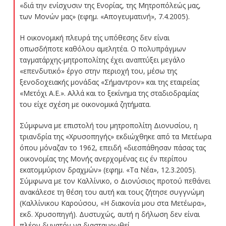
«διά την ενίσχυσιν της Ενορίας, της Μητροπόλεώς μας,
των Μονών μας» (εφημ. «Απογευματινή», 7.4.2005).
Η οικονομική πλευρά της υπόθεσης δεν είναι
οπωσδήποτε καθόλου αμελητέα. Ο πολυπράγμων
ταγματάρχης-μητροπολίτης έχει αναπτύξει μεγάλο
«επενδυτικό» έργο στην περιοχή του, μέσω της
ξενοδοχειακής μονάδας «Σήμαντρον» και της εταιρείας
«Μετόχι Α.Ε.». Αλλά και το ξεκίνημα της σταδιοδραμίας
του είχε σχέση με οικονομικά ζητήματα.
Σύμφωνα με επιστολή του μητροπολίτη Διονυσίου, η
τριανδρία της «Χρυσοπηγής» εκδιώχθηκε από τα Μετέωρα
όπου μόναζαν το 1962, επειδή «διεσπάθησαν πάσας τας
οικονομίας της Μονής ανερχομένας εις έν περίπου
εκατομμύριον δραχμών» (εφημ. «Τα Νέα», 12.3.2005).
Σύμφωνα με τον Καλλίνικο, ο Διονύσιος προτού πεθάνει
ανακάλεσε τη θέση του αυτή και τους ζήτησε συγγνώμη
(Καλλίνικου Καρούσου, «Η διακονία μου στα Μετέωρα»,
εκδ. Χρυσοπηγή). Δυστυχώς, αυτή η δήλωση δεν είναι
πλέον δυνατόν να διασταυρωθεί.