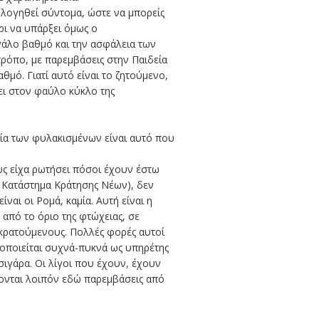
ολογηθεί σύντομα, ώστε να μπορείς
ρι να υπάρξει όμως ο
γάλο βαθμό και την ασφάλεια των
τρόπο, με παρεμβάσεις στην Παιδεία
θμό. Γιατί αυτό είναι το ζητούμενο,
πει στον φαύλο κύκλο της
ηφία των φυλακισμένων είναι αυτό που
ους είχα ρωτήσει πόσοι έχουν έστω
 Κατάστημα Κράτησης Νέων), δεν
ναι οι Ρομά, καμία. Αυτή είναι η
 από το όριο της φτώχειας, σε
 κρατούμενους. Πολλές φορές αυτοί
μοποιείται συχνά-πυκνά ως υπηρέτης
ιγάρα. Οι λίγοι που έχουν, έχουν
άζονται λοιπόν εδώ παρεμβάσεις από