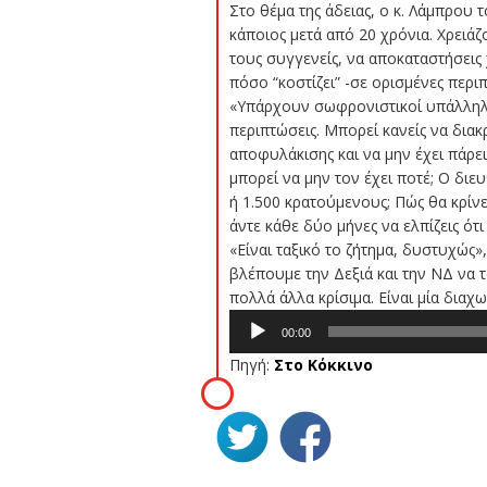
Στο θέμα της άδειας, ο κ. Λάμπρου τ
κάποιος μετά από 20 χρόνια. Χρειάζ
τους συγγενείς, να αποκαταστήσεις 
πόσο “κοστίζει” -σε ορισμένες περιπ
«Υπάρχουν σωφρονιστικοί υπάλληλο
περιπτώσεις. Μπορεί κανείς να διακρ
αποφυλάκισης και να μην έχει πάρει 
μπορεί να μην τον έχει ποτέ; Ο διε
ή 1.500 κρατούμενους; Πώς θα κρίνε
άντε κάθε δύο μήνες να ελπίζεις ότ
«Είναι ταξικό το ζήτημα, δυστυχώς»
βλέπουμε την Δεξιά και την ΝΔ να τ
πολλά άλλα κρίσιμα. Είναι μία διαχ
Πρόγραμμα
00:00
Αναπαραγωγής
Πηγή:
Στο Κόκκινο
Ήχου