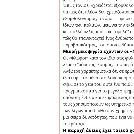
Όπως τόνισε, «χρειάζεται εξορθολο
να πεις ότι πλέον δεν χρειάζονται
εξορθολογισμός, ο νόμος Παρασκευό
ίδιων των πολιτών, μειώνει την εκδ
και πολλά άλλα, προς μία “ομαλή” ε
πώς θα επανενταχτεί ένας άνθρωπος
παραβατικότητας, του οποιουδήποτ
Μικρή μειοψηφία εχόντων οι 
Οι «Φλώροι» κατά τον ίδιο στις φυλ
λέμε ο “αόρατος” κόσμος, που περίσ
Ανέφερε χαρακτηριστικά ότι σε ερώτ
ένα ευρώ το μήνα στο λογαριασμό 
σήκωσε το χέρι του ούτε ένα παιδί, 
πραγματικότητα για το μεγάλο τμήμα
απόλυτη ένδεια και εξαρτώμενος πρ
τους χρησιμοποιούν ως υπηρετικό π
των λίγων που διαθέτουν χρήμα, γι
μία σειρά δυνατότητες, που έχει να
το κράτος».
Η παροχή άδειας έχει ταξικά 