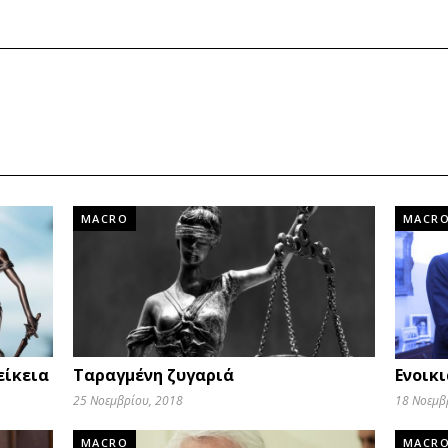
MACRO
MACR
είκεια
Ταραγμένη ζυγαριά
Ενοικι
25 Νοεμβρίου, 2018
18 Νοεμβ
MACRO
MACR