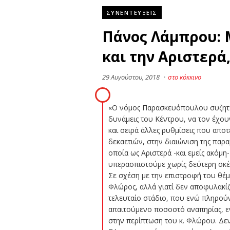
ΣΥΝΕΝΤΕΥΞΕΙΣ
Πάνος Λάμπρου: 
και την Αριστερά
29 Αυγούστου, 2018
·
στο κόκκινο
«Ο νόμος Παρασκευόπουλου συζητείτ
δυνάμεις του Κέντρου, να τον έχου
και σειρά άλλες ρυθμίσεις που απ
δεκαετιών, στην διαιώνιση της παρ
οποία ως Αριστερά -και εμείς ακόμ
υπερασπιστούμε χωρίς δεύτερη σκέ
Σε σχέση με την επιστροφή του θέμα
Φλώρος, αλλά γιατί δεν αποφυλακίζο
τελευταίο στάδιο, που ενώ πληρούν 
απαιτούμενο ποσοστό αναπηρίας, εν
στην περίπτωση του κ. Φλώρου. Δε