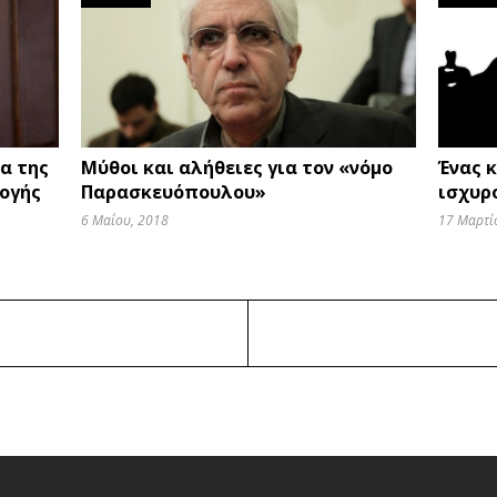
α της
Μύθοι και αλήθειες για τον «νόμο
Ένας 
μογής
Παρασκευόπουλου»
ισχυρ
6 Μαΐου, 2018
17 Μαρτί