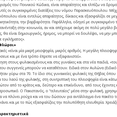
γισμός του Ποινικού Κώδικα, είναι απαραίτητος και ελπίζω να δρομ
 αυτές οι συγκεκριμένες διατάξεις του νόμου Παρασκευόπουλου. Μέχ
πουλου είναι εντελώς απαραίτητος, δίκαιος και εξασφαλίζει σε με
ικητικότητα, την βαρβαρότητα. Παράλληλα, οδηγεί με συγκεκριμένο 
πανένταξη στην κοινωνία, αν και απέχουμε ακόμη σε πολύ μεγάλο βα
, θα είναι δημιουργικός, ήρεμος, να μπορεί να δουλέψει, να μην μ
ε εγκλήματος».
«Φλώροι»
ακές «είναι μία μικρή μειοψηφία, μικρός αριθμός. Η μεγάλη πλειοψ
σευε και με ένα τρόπο έπρεπε να εξαφανιστεί».
ηση στους φυλακισμένους και στις γυναίκες και στα νέα παιδιά, «τ
που συγγενείς μπορούν να καταθέτουν. Ειδικά στον Αυλώνα (Ειδικό
ήταν γύρω στα 70. Το ίδιο στις γυναικείες φυλακές της Θήβας όπου εί
 του λαού της φυλακής, στη συντριπτική του πλειοψηφία είναι κάτω
ώτον από το κράτος και, δεύτερο και επικίνδυνο, από τους έχοντες
ροσωπικό. Ο Πακιστανός, ο “τελευταίος” μέσα στην φυλακή, χρησι
α να πλύνει ρούχα και να του δώσουν για αντάλλαγμα ένα πακέτο τσ
 κάνει και με το πώς εξασφαλίζεις την πολυπόθητη ελευθερία. Χρει
χαρακτηριστικά