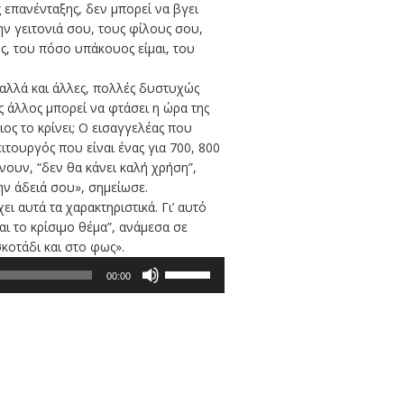
ς επανένταξης, δεν μπορεί να βγει
την γειτονιά σου, τους φίλους σου,
ής, του πόσο υπάκουος είμαι, του
αλλά και άλλες, πολλές δυστυχώς
ος άλλος μπορεί να φτάσει η ώρα της
ιος το κρίνει; Ο εισαγγελέας που
ιτουργός που είναι ένας για 700, 800
νουν, “δεν θα κάνει καλή χρήση”,
ην άδειά σου», σημείωσε.
ι αυτά τα χαρακτηριστικά. Γι’ αυτό
αι το κρίσιμο θέμα”, ανάμεσα σε
σκοτάδι και στο φως».
Χρησιμοποιείστε
00:00
τα
πλήκτρα
Πάνω/
Κάτω
βέλος
για