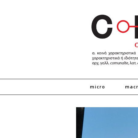
micro
mac