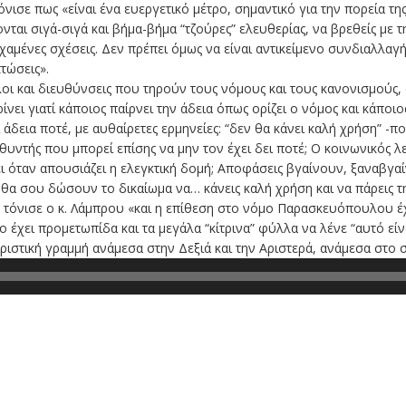
όνισε πως «είναι ένα ευεργετικό μέτρο, σημαντικό για την πορεία τη
ονται σιγά-σιγά και βήμα-βήμα “τζούρες” ελευθερίας, να βρεθείς με 
χαμένες σχέσεις. Δεν πρέπει όμως να είναι αντικείμενο συνδιαλλαγ
τώσεις».
ι και διευθύνσεις που τηρούν τους νόμους και τους κανονισμούς, 
ίνει γιατί κάποιος παίρνει την άδεια όπως ορίζει ο νόμος και κάποι
άδεια ποτέ, με αυθαίρετες ερμηνείες: “δεν θα κάνει καλή χρήση” -πο
υθυντής που μπορεί επίσης να μην τον έχει δει ποτέ; Ο κοινωνικός λε
ι όταν απουσιάζει η ελεγκτική δομή; Αποφάσεις βγαίνουν, ξαναβγαί
ι θα σου δώσουν το δικαίωμα να… κάνεις καλή χρήση και να πάρεις τ
, τόνισε ο κ. Λάμπρου «και η επίθεση στο νόμο Παρασκευόπουλου έχε
ο έχει προμετωπίδα και τα μεγάλα “κίτρινα” φύλλα να λένε “αυτό είν
ωριστική γραμμή ανάμεσα στην Δεξιά και την Αριστερά, ανάμεσα στο 