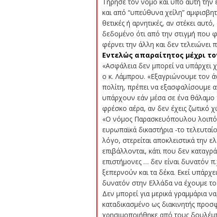
Τήρησε τον νόμο και υπό αυτή την έ
και από “υπεύθυνα χείλη” αμφισβητε
θετικές ή αρνητικές, αν στέκει αυτό,
δεδομένο ότι από την στιγμή που φ
φέρνει την άλλη και δεν τελειώνει π
Εντελώς απαραίτητος μέχρι το
«Ασφάλεια δεν μπορεί να υπάρχει χω
ο κ. Λάμπρου. «Εξαγριώνουμε τον ά
πολίτη, πρέπει να εξασφαλίσουμε α
υπάρχουν εάν μέσα σε ένα θάλαμο γι
φρέσκο αέρα, αν δεν έχεις ζωτικό χώ
«Ο νόμος Παρασκευόπουλου λοιπόν π
ευρωπαϊκά δικαστήρια -το τελευταί
λόγο, στερείται αποκλειστικά την ε
επιβάλλονται, κάτι που δεν καταγρά
επιστήμονες … δεν είναι δυνατόν π
ξεπερνούν και τα δέκα. Εκεί υπάρχε
δυνατόν στην Ελλάδα να έχουμε το 
Δεν μπορεί για μερικά γραμμάρια να
καταδικασμένο ως διακινητής προσφ
χρησιμοποιήθηκε από τους δουλέμπο