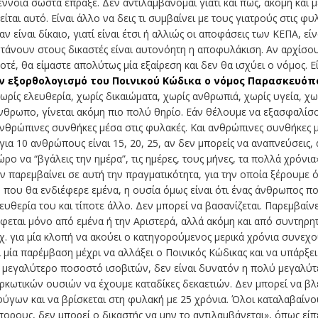
ννοια σωστά έπραξε. Δεν αντιλαμβάνομαι γιατί και πώς, ακόμη και 
ίται αυτό. Είναι άλλο να δεις τι συμβαίνει με τους γιατρούς στις φ
 αν είναι δίκαιο, γιατί είναι έτσι ή αλλιώς οι αποφάσεις των ΚΕΠΑ, ε
τάνουν στους δικαστές είναι αυτονόητη η αποφυλάκιση. Αν αρχίσου
οτέ, θα είμαστε απολύτως μία εξαίρεση και δεν θα ισχύει ο νόμος. Ε
ν εξορθολογισμό του Ποινικού Κώδικα ο νόμος Παρασκευό
ρίς ελευθερία, χωρίς δικαιώματα, χωρίς ανθρωπιά, χωρίς υγεία, χωρ
νθρωπο, γίνεται ακόμη πιο πολύ θηρίο. Εάν θέλουμε να εξασφαλίσο
νθρώπινες συνθήκες μέσα στις φυλακές. Και ανθρώπινες συνθήκες μ
α 10 ανθρώπους είναι 15, 20, 25, αν δεν μπορείς να αναπνεύσεις, 
ρο να “βγάλεις την ημέρα”, τις ημέρες, τους μήνες, τα πολλά χρόνια
αρεμβαίνει σε αυτή την πραγματικότητα, για την οποία ξέρουμε όλ
ο που θα ενδιέφερε εμένα, η ουσία όμως είναι ότι ένας άνθρωπος π
λευθερία του και τίποτε άλλο. Δεν μπορεί να βασανίζεται. Παρεμβαίν
φεται μόνο από εμένα ή την Αριστερά, αλλά ακόμη και από συντηρητ
.χ. για μία κλοπή να ακούει ο κατηγορούμενος μερικά χρόνια συνεχ
ι μία παρέμβαση μέχρι να αλλάξει ο Ποινικός Κώδικας και να υπάρξε
μεγαλύτερο ποσοστό ισοβιτών, δεν είναι δυνατόν η πολύ μεγαλύτερη
ρκωτικών ουσιών να έχουμε καταδίκες δεκαετιών. Δεν μπορεί να βλέπ
ύγων και να βρίσκεται στη φυλακή με 25 χρόνια. Όλοι καταλαβαίνου
ρους, δεν μπορεί ο δικαστής να μην το αντιλαμβάνεται», όπως είπε