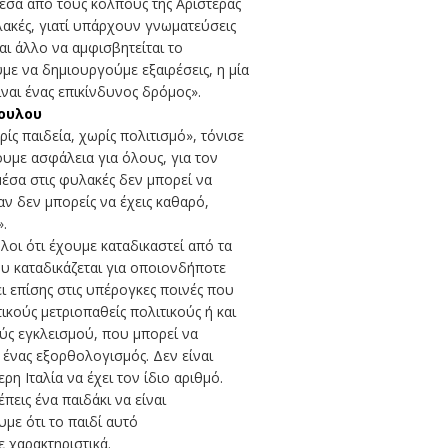
μέσα από τους κόλπους της Αριστεράς
υλακές, γιατί υπάρχουν γνωματεύσεις
ίναι άλλο να αμφισβητείται το
με να δημιουργούμε εξαιρέσεις, η μία
ίναι ένας επικίνδυνος δρόμος».
πουλου
ίς παιδεία, χωρίς πολιτισμό», τόνισε
υμε ασφάλεια για όλους, για τον
έσα στις φυλακές δεν μπορεί να
αν δεν μπορείς να έχεις καθαρό,
».
οι ότι έχουμε καταδικαστεί από τα
ου καταδικάζεται για οποιονδήποτε
ει επίσης στις υπέρογκες ποινές που
ικούς μετριοπαθείς πολιτικούς ή και
ούς εγκλεισμού, που μπορεί να
ι ένας εξορθολογισμός. Δεν είναι
 Ιταλία να έχει τον ίδιο αριθμό.
εις ένα παιδάκι να είναι
με ότι το παιδί αυτό
 χαρακτηριστικά.