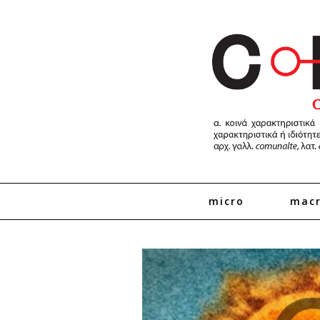
micro
mac