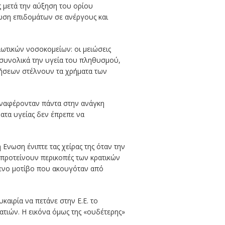
ς μετά την αύξηση του ορίου
ίωση επιδομάτων σε ανέργους και
ιωτικών νοσοκομείων: οι μειώσεις
 συνολικά την υγεία του πληθυσμού,
ιήσεων στέλνουν τα χρήματα των
αναφέρονταν πάντα στην ανάγκη
ατα υγείας δεν έπρεπε να
Ενωση ένιπτε τας χείρας της όταν την
 προτείνουν περικοπές των κρατικών
μενο μοτίβο που ακουγόταν από
αιρία να πετάνε στην Ε.Ε. το
ατιών. Η εικόνα όμως της «ουδέτερης»