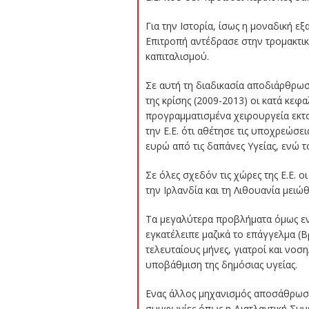
Για την Ιστορία, ίσως η μοναδική 
Επιτροπή αντέδρασε στην τρομακτι
καπιταλισμού.
Σε αυτή τη διαδικασία αποδιάρθρω
της κρίσης (2009-2013) οι κατά κεφ
προγραμματισμένα χειρουργεία εκτο
την Ε.Ε. ότι αθέτησε τις υποχρεώσε
ευρώ από τις δαπάνες Υγείας, ενώ τ
Σε όλες σχεδόν τις χώρες της Ε.Ε.
την Ιρλανδία και τη Λιθουανία μειώ
Τα μεγαλύτερα προβλήματα όμως εντ
εγκατέλειπε μαζικά το επάγγελμα 
τελευταίους μήνες, γιατροί και νοσ
υποβάθμιση της δημόσιας υγείας.
Ενας άλλος μηχανισμός αποσάθρωσης
συμφωνίες όπως η Διατλαντική Συνε