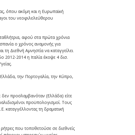
ίας, όπου ακόμη και η Ευρωπαϊκή
μάγοι του νεοφιλελεύθερου
ταθλήτρια, αφού στα πρώτα χρόνια
 Ισπανία o χρόνος αναμονής για
ι τη Διεθνή Αμνηστία να καταγγείλει
ο 2012-2014 η Ιταλία έκοψε 4 δισ.
γείας.
 Ελλάδα, την Πορτογαλία, την Κύπρο,
ε δεν προσλαμβανόταν (Ελλάδα) είτε
ψαλιδισμένοι προϋπολογισμοί. Τους
.Ε. καταγγέλλοντας τη δραματική
 ρήτρες που τοποθετούσε σε διεθνείς
οί πάροχοι υπηρεσιών υγείας