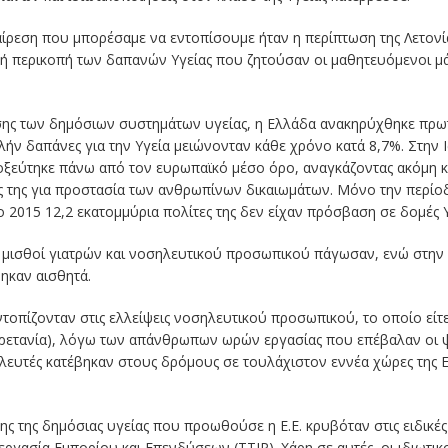
εξαίρεση που μπορέσαμε να εντοπίσουμε ήταν η περίπτωση της Λετον
κή περικοπή των δαπανών Υγείας που ζητούσαν οι μαθητευόμενοι 
σης των δημόσιων συστημάτων υγείας, η Ελλάδα ανακηρύχθηκε πρω
αλήν δαπάνες για την Υγεία μειώνονταν κάθε χρόνο κατά 8,7%. Στην
ξεύτηκε πάνω από τον ευρωπαϊκό μέσο όρο, αναγκάζοντας ακόμη κα
ις της για προστασία των ανθρωπίνων δικαιωμάτων. Μόνο την περίοδ
ο 2015 12,2 εκατομμύρια πολίτες της δεν είχαν πρόσβαση σε δομές Υ
 οι μισθοί γιατρών και νοσηλευτικού προσωπικού πάγωσαν, ενώ στην
θηκαν αισθητά.
οπίζονταν στις ελλείψεις νοσηλευτικού προσωπικού, το οποίο είτ
(Βρετανία), λόγω των απάνθρωπων ωρών εργασίας που επέβαλαν οι 
ηλευτές κατέβηκαν στους δρόμους σε τουλάχιστον εννέα χώρες της Ε
 της δημόσιας υγείας που προωθούσε η Ε.Ε. κρυβόταν στις ειδικές
ργασία Εμπορίου και Επενδύσεων (TTIP). Χάρη σε αυτές, οι ιδιωτικ