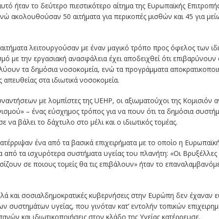
αυτό ήταν το δεύτερο πιεστικότερο αίτημα της Ευρωπαϊκής Επιτροπή
ενώ ακολουθούσαν 50 αιτήματα για περικοπές μισθών και 45 για με
 αιτήματα λειτουργούσαν με έναν μαγικό τρόπο προς όφελος των ιδ
μό με την εργασιακή ανασφάλεια έχει αποδειχθεί ότι επιβαρύνουν
ιαλύουν τα δημόσια νοσοκομεία, ενώ τα προγράμματα αποκρατικοπο
απευθείας στα ιδιωτικά νοσοκομεία.
υναντήσεων με λομπίστες της UEHP, οι αξιωματούχοι της Κομισιόν 
ισμού» – ένας εύσχημος τρόπος για να πουν ότι τα δημόσια συστήμ
 να βάλει το δάχτυλο στο μέλι και ο ιδιωτικός τομέας.
ατέρριψαν ένα από τα βασικά επιχειρήματα με το οποίο η Ευρωπαϊκή 
 από τα ισχυρότερα συστήματα υγείας του πλανήτη: «Οι Βρυξέλλες
σίζουν σε ποιους τομείς θα τις επιβάλουν» ήταν το επαναλαμβανό
ά και σοσιαλδημοκρατικές κυβερνήσεις στην Ευρώπη δεν έχαναν ευκ
ων συστημάτων υγείας, που γινόταν κατ’ εντολήν τοπικών επιχειρημ
ανών και ιδιωτικοποιήσεις στον κλάδο της Υγείας κατέρρευσε.