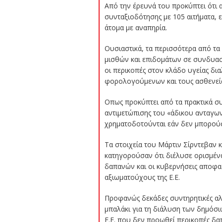
Από την έρευνά του προκύπτει ότι 
συνταξιοδότησης με 105 αιτήματα, 
άτομα με αναπηρία.
Ουσιαστικά, τα περισσότερα από τα
μισθών και επιδομάτων σε συνδυασ
οι περικοπές στον κλάδο υγείας δ
φορολογούμενων και τους ασθενείς 
Οπως προκύπτει από τα πρακτικά σ
αντιμετώπισης του «άδικου ανταγων
χρηματοδοτούνται εάν δεν μπορούσε
Τα στοιχεία του Μάρτιν Σίρντεβαν κ
κατηγορούσαν ότι διέλυσε ορισμένα
δαπανών και οι κυβερνήσεις αποφα
αξιωματούχους της Ε.Ε.
Προφανώς δεκάδες συντηρητικές αλλ
μπαλάκι για τη διάλυση των δημόσι
Ε.Ε. που δεν προωθεί περικοπές δαπ