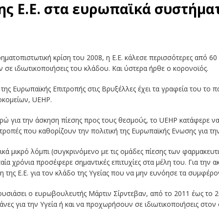
της Ε.Ε. στα ευρωπαϊκά συστήμα
ματοπιστωτική κρίση του 2008, η Ε.Ε. κάλεσε περισσότερες από 60 
 σε ιδιωτικοποιήσεις του κλάδου. Και ύστερα ήρθε ο κορονοϊός.
 της Ευρωπαϊκής Επιτροπής στις Βρυξέλλες έχει τα γραφεία του το
οκομείων, UEHP.
ώ για την άσκηση πίεσης προς τους θεσμούς, το UEHP κατάφερε να 
τροπές που καθορίζουν την πολιτική της Ευρωπαϊκής Ενωσης για την
ικά μικρό λόμπι (συγκρινόμενο με τις ομάδες πίεσης των φαρμακευτ
ταία χρόνια προσέφερε σημαντικές επιτυχίες στα μέλη του. Για την α
ση της Ε.Ε. για τον κλάδο της Υγείας που να μην ευνόησε τα συμφέ
ουσιάσει ο ευρωβουλευτής Μάρτιν Σίρντεβαν, από το 2011 έως το 2
άνες για την Υγεία ή και να προχωρήσουν σε ιδιωτικοποιήσεις στον