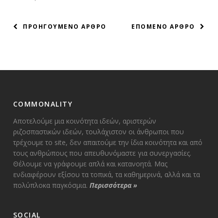
ΠΛΟΗΓΗΣΗ
ΠΡΟΗΓΟΥΜΕΝΟ ΑΡΘΡΟ
ΕΠΟΜΕΝΟ ΑΡΘΡΟ
ΑΡΘΡΩΝ
COMMONALITY
Αποτελούμε μια κοινότητα ιδεών, αριστερών
ριζοσπαστικών ιδεών, τουλάχιστον οι άνθρωποι που
τρέχουμε το site, δεν απαιτούμε την ίδια κοινότητα και από
τους ανθρώπους που απευθυνόμαστε για συνεργασίες.
Θέλουμε να γράφουμε απλά και κατανοητά. Μας
ενδιαφέρουν εξίσου τα τοπικά, τα καθημερινά, αλλά και τα
πολύπλοκα παγκόσμια.
Περισσότερα
»
SOCIAL