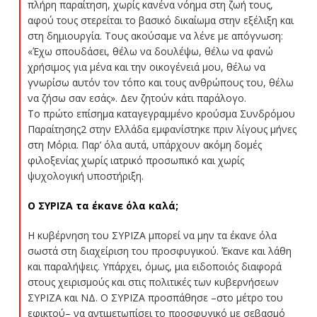
πλήρη παραίτηση, χωρίς κανένα νόημα στη ζωή τους,
αφού τους στερείται το βασικό δικαίωμα στην εξέλιξη και
στη δημιουργία. Τους ακούσαμε να λένε με απόγνωση:
«Έχω σπουδάσει, θέλω να δουλέψω, θέλω να φανώ
χρήσιμος για μένα και την οικογένειά μου, θέλω να
γνωρίσω αυτόν τον τόπο και τους ανθρώπους του, θέλω
να ζήσω σαν εσάς». Δεν ζητούν κάτι παράλογο.
Το πρώτο επίσημα καταγεγραμμένο κρούσμα Συνδρόμου
Παραίτησης2 στην Ελλάδα εμφανίστηκε πριν λίγους μήνες
στη Μόρια. Παρ’ όλα αυτά, υπάρχουν ακόμη δομές
φιλοξενίας χωρίς ιατρικό προσωπικό και χωρίς
ψυχολογική υποστήριξη.
Ο ΣΥΡΙΖΑ τα έκανε όλα καλά;
Η κυβέρνηση του ΣΥΡΙΖΑ μπορεί να μην τα έκανε όλα
σωστά στη διαχείριση του προσφυγικού. Έκανε και λάθη
και παραλήψεις. Υπάρχει, όμως, μια ειδοποιός διαφορά
στους χειρισμούς και στις πολιτικές των κυβερνήσεων
ΣΥΡΙΖΑ και ΝΔ. Ο ΣΥΡΙΖΑ προσπάθησε –στο μέτρο του
εφικτού– να αντιμετωπίσει το προσφυγικό με σεβασμό