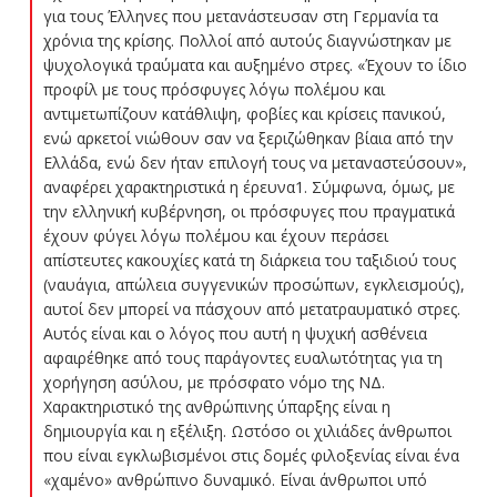
για τους Έλληνες που μετανάστευσαν στη Γερμανία τα
χρόνια της κρίσης. Πολλοί από αυτούς διαγνώστηκαν με
ψυχολογικά τραύματα και αυξημένο στρες. «Έχουν το ίδιο
προφίλ με τους πρόσφυγες λόγω πολέμου και
αντιμετωπίζουν κατάθλιψη, φοβίες και κρίσεις πανικού,
ενώ αρκετοί νιώθουν σαν να ξεριζώθηκαν βίαια από την
Ελλάδα, ενώ δεν ήταν επιλογή τους να μεταναστεύσουν»,
αναφέρει χαρακτηριστικά η έρευνα1. Σύμφωνα, όμως, με
την ελληνική κυβέρνηση, οι πρόσφυγες που πραγματικά
έχουν φύγει λόγω πολέμου και έχουν περάσει
απίστευτες κακουχίες κατά τη διάρκεια του ταξιδιού τους
(ναυάγια, απώλεια συγγενικών προσώπων, εγκλεισμούς),
αυτοί δεν μπορεί να πάσχουν από μετατραυματικό στρες.
Αυτός είναι και ο λόγος που αυτή η ψυχική ασθένεια
αφαιρέθηκε από τους παράγοντες ευαλωτότητας για τη
χορήγηση ασύλου, με πρόσφατο νόμο της ΝΔ.
Χαρακτηριστικό της ανθρώπινης ύπαρξης είναι η
δημιουργία και η εξέλιξη. Ωστόσο οι χιλιάδες άνθρωποι
που είναι εγκλωβισμένοι στις δομές φιλοξενίας είναι ένα
«χαμένο» ανθρώπινο δυναμικό. Είναι άνθρωποι υπό