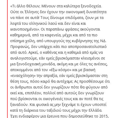
«Τι άλλο θέλουν; Μένουν στα καλύτερα ξενοδοχεία.
Ούτε οι Έλληνες δεν έχουν την οικονομική δυνατότητα
να πάνε σε αυτά! Τους δίνουμε επιδόματα, ζουν με τα
λεφτά του ελληνικού λαού και δεν είναι και
ικανοποιημένοι». Οι παραπάνω φράσεις ακούγονται
καθημερινά, από τα καφενεία, μέχρι και από τα πιο
επίσημα χείλη, από υπουργούς της κυβέρνησης της ΝΔ.
Προφανώς, δεν υπάρχει κάτι πιο αποπροσανατολιστικό
από αυτό. Αρκεί, ο καθένας και η καθεμιά από εμάς να
αναλογιστούμε, εάν εμείς βρισκόμασταν κλεισμένοι σε
μια ξενοδοχειακή μονάδα, ακόμη και με όλες τις ανέσεις,
αποκομμένοι από τον «έξω κόσμο» και με βασική
«ενασχόληση» την απραξία, εάν εμείς βρισκόμασταν στη
θέση τους, πόσο καιρό θα αντέχαμε; Ας προσθέσουμε ότι
οι άνθρωποι αυτοί δεν γνωρίζουν πότε θα φύγουν από
εκεί και, επιπλέον, πολλοί από αυτούς δεν γνωρίζουν
πού βρίσκονται οι οικογένειές τους και αν ποτέ θα τις
ξαναδούν. Και φυσικά ας μην ξεχνάμε τι έχουν υποστεί
κατά τη διάρκεια του ταξιδιού τους μέχρι την Ελλάδα.
Έχει ενδιαφέρον μια έρευνα που δημοσιεύθηκε το 2015,