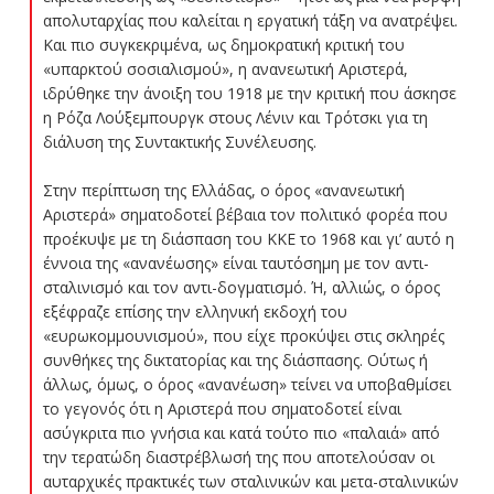
απολυταρχίας που καλείται η εργατική τάξη να ανατρέψει.
Και πιο συγκεκριμένα, ως δημοκρατική κριτική του
«υπαρκτού σοσιαλισμού», η ανανεωτική Αριστερά,
ιδρύθηκε την άνοιξη του 1918 με την κριτική που άσκησε
η Ρόζα Λούξεμπουργκ στους Λένιν και Τρότσκι για τη
διάλυση της Συντακτικής Συνέλευσης.
Στην περίπτωση της Ελλάδας, ο όρος «ανανεωτική
Αριστερά» σηματοδοτεί βέβαια τον πολιτικό φορέα που
προέκυψε με τη διάσπαση του ΚΚΕ το 1968 και γι’ αυτό η
έννοια της «ανανέωσης» είναι ταυτόσημη με τον αντι-
σταλινισμό και τον αντι-δογματισμό. Ή, αλλιώς, ο όρος
εξέφραζε επίσης την ελληνική εκδοχή του
«ευρωκομμουνισμού», που είχε προκύψει στις σκληρές
συνθήκες της δικτατορίας και της διάσπασης. Ούτως ή
άλλως, όμως, ο όρος «ανανέωση» τείνει να υποβαθμίσει
το γεγονός ότι η Αριστερά που σηματοδοτεί είναι
ασύγκριτα πιο γνήσια και κατά τούτο πιο «παλαιά» από
την τερατώδη διαστρέβλωσή της που αποτελούσαν οι
αυταρχικές πρακτικές των σταλινικών και μετα-σταλινικών