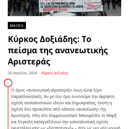
MACRO
Κύρκος Δοξιάδης: Το
πείσμα της ανανεωτικής
Αριστεράς
30 Απριλίου, 2024
·
Κύρκος Δοξιάδης
Ο όρος «ανανεωτική (Αριστερά)» ίσως είναι λίγο
παραπλανητικός. Αν με τον όρο εννοούμε την άρρηκτη
σχέση σοσιαλιστικών ιδεών και δημοκρατίας, τούτη η
σχέση δεν προκύπτει από κάποια «ανανέωση» της
Αριστεράς. Ηδη στο Κομμουνιστικό Μανιφέστο οι Μαρξ
και Ενγκελς καταγγέλλουν την καπιταλιστική σχέση
εκμετάλλευσης ως «δεσποτισμό» – ήτοι ως μια νέα μορφή