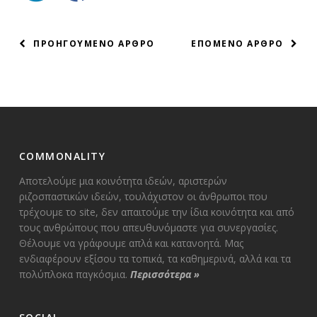
ΠΛΟΗΓΗΣΗ
ΠΡΟΗΓΟΥΜΕΝΟ ΑΡΘΡΟ
ΕΠΟΜΕΝΟ ΑΡΘΡΟ
ΑΡΘΡΩΝ
COMMONALITY
Αποτελούμε μια κοινότητα ιδεών, αριστερών
ριζοσπαστικών ιδεών, τουλάχιστον οι άνθρωποι που
τρέχουμε το site, δεν απαιτούμε την ίδια κοινότητα και από
τους ανθρώπους που απευθυνόμαστε για συνεργασίες.
Θέλουμε να γράφουμε απλά και κατανοητά. Μας
ενδιαφέρουν εξίσου τα τοπικά, τα καθημερινά, αλλά και τα
πολύπλοκα παγκόσμια.
Περισσότερα
»