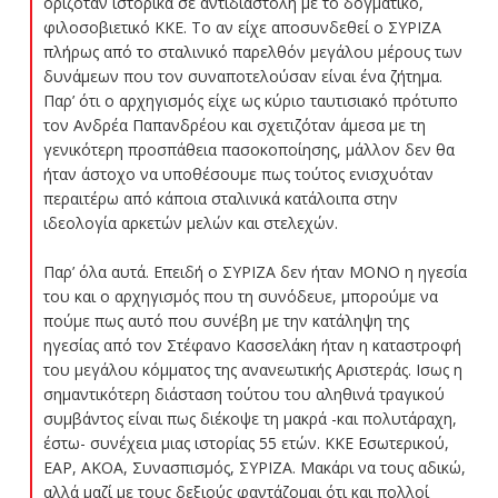
οριζόταν ιστορικά σε αντιδιαστολή με το δογματικό,
φιλοσοβιετικό ΚΚΕ. Το αν είχε αποσυνδεθεί ο ΣΥΡΙΖΑ
πλήρως από το σταλινικό παρελθόν μεγάλου μέρους των
δυνάμεων που τον συναποτελούσαν είναι ένα ζήτημα.
Παρ’ ότι ο αρχηγισμός είχε ως κύριο ταυτισιακό πρότυπο
τον Ανδρέα Παπανδρέου και σχετιζόταν άμεσα με τη
γενικότερη προσπάθεια πασοκοποίησης, μάλλον δεν θα
ήταν άστοχο να υποθέσουμε πως τούτος ενισχυόταν
περαιτέρω από κάποια σταλινικά κατάλοιπα στην
ιδεολογία αρκετών μελών και στελεχών.
Παρ’ όλα αυτά. Επειδή ο ΣΥΡΙΖΑ δεν ήταν ΜΟΝΟ η ηγεσία
του και ο αρχηγισμός που τη συνόδευε, μπορούμε να
πούμε πως αυτό που συνέβη με την κατάληψη της
ηγεσίας από τον Στέφανο Κασσελάκη ήταν η καταστροφή
του μεγάλου κόμματος της ανανεωτικής Αριστεράς. Ισως η
σημαντικότερη διάσταση τούτου του αληθινά τραγικού
συμβάντος είναι πως διέκοψε τη μακρά -και πολυτάραχη,
έστω- συνέχεια μιας ιστορίας 55 ετών. ΚΚΕ Εσωτερικού,
ΕΑΡ, ΑΚΟΑ, Συνασπισμός, ΣΥΡΙΖΑ. Μακάρι να τους αδικώ,
αλλά μαζί με τους δεξιούς φαντάζομαι ότι και πολλοί