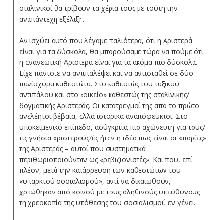
σταλινικοί θα τρίβουν τα χέρια τους με τούτη την
αναπάντεχη εξέλιξη.
Αν ισχύει αυτό που λέγαμε παλιότερα, ότι η Αριστερά
είναι για τα δύσκολα, θα μπορούσαμε τώρα να πούμε ότι
η ανανεωτική Αριστερά είναι για τα ακόμα πιο δύσκολα.
Είχε πάντοτε να αντιπαλέψει και να αντισταθεί σε δύο
πανίσχυρα καθεστώτα. Στο καθεστώς του ταξικού
αντιπάλου και στο «οικείο» καθεστώς της σταλινικής/
δογματικής Αριστεράς. Οι κατατρεγμοί της από το πρώτο
ανελέητοι βέβαια, αλλά ιστορικά αναπόφευκτοι. Στο
υποκειμενικό επίπεδο, ασύγκριτα πιο αχώνευτη για τους/
τις γνήσια αριστερούς/ές ήταν η ιδέα πως είναι οι «παρίες»
της Αριστεράς – αυτοί που συστηματικά
περιθωριοποιούνταν ως «ρεβιζιονιστές». Και που, επί
πλέον, μετά την κατάρρευση των καθεστώτων του
«υπαρκτού σοσιαλισμού», αντί να δικαιωθούν,
χρεώθηκαν από κοινού με τους αληθινούς υπεύθυνους
τη χρεοκοπία της υπόθεσης του σοσιαλισμού εν γένει.