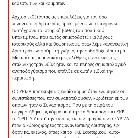
καθεστώτων και κομμάτων.
Αρχισα εκθέτοντας τις επιφυλάξεις για τον όρο
«ανανεωτική Αριστερά», προκειμένου να επισημάνω
ταυτόχρονα το ιστορικό βάθος του πολιτικού
υποκειμένου που αυτός σηματοδοτεί. Για λόγους
ιστορικούς αλλά και θεωρητικούς, όταν λέμε «ανανεωτική
Αριστερά» εννοούμε τη γνήσια, την ορθόδοξη Αριστερά.
Μία από τις σημαντικότερες ολέθριες συνέπειες της
σταλινικής τραγωδίας ήταν και το πλήρες σημασιολογικό
αναποδογύρισμα που επήλθε σε αυτήν ειδικά την
περίπτωση.
Ο ΣΥΡΙΖΑ προέκυψε ως ενιαίο κόμμα όταν ενώθηκαν οι
συνιστώσες που τον συναποτελούσαν, κυριότερη εκ των
οποίων ήταν ο Συνασπισμός. Που με τη σειρά του
συγκροτήθηκε ως κόμμα μετά τη νέα διάσπαση του ΚΚΕ
το 1991. Υπ’ αυτή την έννοια, εκ των πραγμάτων ο ΣΥΡΙΖΑ
ήταν ο κύριος φορέας της ανανεωτικής Αριστεράς, εφ’
όσον και εκείνος, όπως και το ΚΚΕ Εσωτερικού, αυτο-