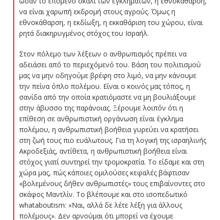
ωσάν το επόμενο σκαλί των εγκλημάτων, η εθνοκάθαρση,
να είναι χαρωπή εκδρομή στους αγρούς. Όμως η
εθνοκάθαρση, η εκδίωξη, η εκκαθάριση του χώρου, είναι
ρητά διακηρυγμένος στόχος του Ισραήλ.
Στον πόλεμο των λέξεων ο ανθρωπισμός πρέπει να
αδειάσει από το περιεχόμενό του. Βάση του πολιτισμού
μας να μην οδηγούμε βρέφη στο λιμό, να μην κάνουμε
την πείνα όπλο πολέμου. Είναι ο κοινός μας τόπος, η
σανίδα από την οποία κρατιόμαστε να μη βουλιάξουμε
στην άβυσσο της παράνοιας. Ξέρουμε λοιπόν ότι η
επίθεση σε ανθρωπιστική οργάνωση είναι έγκλημα
πολέμου, η ανθρωπιστική βοήθεια γυρεύει να κρατήσει
στη ζωή τους πιο ευάλωτους. Για τη λογική της ισραηλινής
Ακροδεξιάς, αντίθετα, η ανθρωπιστική βοήθεια είναι
στόχος γιατί συντηρεί την τρομοκρατία. Το είδαμε και στη
χώρα μας, πώς κάποιες ομιλούσες κεφαλές βάφτισαν
«βολεμένους δήθεν ανθρωπιστές» τους επιβαίνοντες στο
σκάφος Μαντλίν. Το βλέπουμε και στο ισοπεδωτικό
whataboutism: «Ναι, αλλά δε λέτε λέξη για άλλους
πολέμους». Δεν αρνούμαι ότι μπορεί να έχουμε