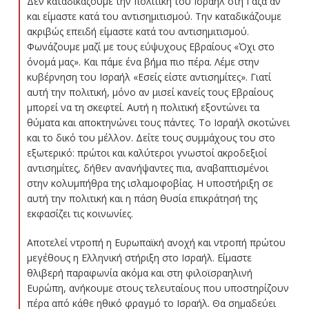
Δεν καταδικάζουμε την πολιτική του Ισραήλ στη Γάζα αν
και είμαστε κατά του αντισημιτισμού. Την καταδικάζουμε
ακριβώς επειδή είμαστε κατά του αντισημιτισμού.
Φωνάζουμε μαζί με τους εύψυχους Εβραίους «Όχι στο
όνομά μας». Και πάμε ένα βήμα πιο πέρα. Λέμε στην
κυβέρνηση του Ισραήλ «Εσείς είστε αντισημίτες». Γιατί
αυτή την πολιτική, μόνο αν μισεί κανείς τους Εβραίους
μπορεί να τη σκεφτεί. Αυτή η πολιτική εξοντώνει τα
θύματα και αποκτηνώνει τους πάντες. Το Ισραήλ σκοτώνει
και το δικό του μέλλον. Δείτε τους συμμάχους του στο
εξωτερικό: πρώτοι και καλύτεροι γνωστοί ακροδεξιοί
αντισημίτες, δήθεν ανανήψαντες πια, αναβαπτισμένοι
στην κολυμπήθρα της ισλαμοφοβίας. Η υποστήριξη σε
αυτή την πολιτική και η πάση θυσία επικράτησή της
εκφασίζει τις κοινωνίες.
Αποτελεί ντροπή η Ευρωπαϊκή ανοχή και ντροπή πρώτου
μεγέθους η Ελληνική στήριξη στο Ισραήλ. Είμαστε
θλιβερή παραφωνία ακόμα και στη φιλοϊσραηλινή
Ευρώπη, ανήκουμε στους τελευταίους που υποστηρίζουν
πέρα από κάθε ηθικό φραγμό το Ισραήλ. Θα σημαδεύει