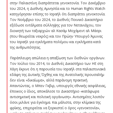
στην Παλαιστίνη διαπράττεται γενοκτονία. Τον Δεκέμβριο
του 2024, η Διεθνής Αμνηστία και το Human Rights Watch
κατηγόρησαν επίσης το Ισραήλ ότι διαπράττει γενοκτονία.
Τον Νοέμβριο του 2024, το Διεθνές Ποινικό Δικαστήριο
εξέδωσε εντάλματα σύλληψης για τον Νετανιάχου, τον
διοικητή των ταξιαρχιών αλ Κασάμ Μοχάμεντ αλ Μάσρι
(που θεωρείται νεκρός) και τον Πρώην Υπουργό Άμυνας
του Ισραήλ για εγκλήματα πολέμου και εγκλήματα κατά
της ανθρωπότητας.
Παράπλευρη απώλεια η απαξίωση των διεθνών οργάνων.
Τον Ιούλιο του 2014, το Διεθνές Δικαστήριο των ΗΕ στη
Χάγη έκρινε ότι η παρουσία του Ισραήλ στα παλαιστινιακά
εδάφη της Δυτικής Όχθης και της Ανατολικής Ιερουσαλήμ
δεν είναι «δικαίωμα», αλλά παράνομη πρακτική.
Απαντώντας, ο Μπεν Γκβιρ, υπουργός εθνικής ασφάλειας,
έποικος ο ίδιος, αποκάλεσε το Δικαστήριο «κατάφωρα
αντισημιτική και πολιτική οργάνωση». Αντισημίτες λοιπόν
όσοι μιλάνε για έγκλημα. Και μάλιστα, στην κλίμακα της
φρίκης, επιχειρείται να ξορκιστεί ο όρος «γενοκτονία»,