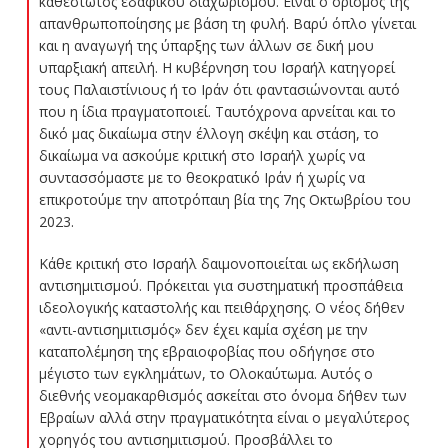
καθεστώτος εδαφικού διαχωρισμού. Είναι ο ορισμός της
απανθρωποποίησης με βάση τη φυλή. Βαρύ όπλο γίνεται
και η αναγωγή της ύπαρξης των άλλων σε δική μου
υπαρξιακή απειλή. Η κυβέρνηση του Ισραήλ κατηγορεί
τους Παλαιστίνιους ή το Ιράν ότι φαντασιώνονται αυτό
που η ίδια πραγματοποιεί. Ταυτόχρονα αρνείται και το
δικό μας δικαίωμα στην έλλογη σκέψη και στάση, το
δικαίωμα να ασκούμε κριτική στο Ισραήλ χωρίς να
συντασσόμαστε με το θεοκρατικό Ιράν ή χωρίς να
επικροτούμε την αποτρόπαιη βία της 7ης Οκτωβρίου του
2023.
Κάθε κριτική στο Ισραήλ δαιμονοποιείται ως εκδήλωση
αντισημιτισμού. Πρόκειται για συστηματική προσπάθεια
ιδεολογικής καταστολής και πειθάρχησης. Ο νέος δήθεν
«αντι-αντισημιτισμός» δεν έχει καμία σχέση με την
καταπολέμηση της εβραιοφοβίας που οδήγησε στο
μέγιστο των εγκλημάτων, το Ολοκαύτωμα. Αυτός ο
διεθνής νεομακαρθισμός ασκείται στο όνομα δήθεν των
Εβραίων αλλά στην πραγματικότητα είναι ο μεγαλύτερος
χορηγός του αντισημιτισμού. Προσβάλλει το