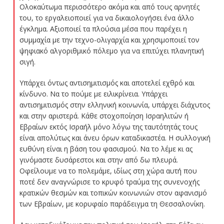
Ολοκαύτωμα περισσότερο ακόμα και από τους αρνητές
του, το εργαλειοποιεί για να δικαιολογήσει ένα άλλο
έγκλημα. Αξιοποιεί τα πλούσια μέσα που παρέχει η
συμμαχία με την τεχνο-ολιγαρχία και χρησιμοποιεί τον
ψηφιακό αλγοριθμικό πόλεμο για να επιτύχει πλανητική
σιγή.
Υπάρχει όντως αντισημιτισμός και αποτελεί εχθρό και
κίνδυνο. Να το πούμε με ειλικρίνεια. Υπάρχει
αντισημιτισμός στην ελληνική κοινωνία, υπάρχει διάχυτος
και στην αριστερά. Κάθε στοχοποίηση Ισραηλιτών ή
Εβραίων εκτός Ισραήλ μόνο λόγω της ταυτότητάς τους
είναι απολύτως και άνευ όρων καταδικαστέα. Η συλλογική
ευθύνη είναι η βάση του φασισμού. Να το λέμε κι ας
γινόμαστε δυσάρεστοι και στην από δω πλευρά.
Οφείλουμε να το πολεμάμε, ιδίως στη χώρα αυτή που
ποτέ δεν αναγνώρισε το κρυφό τραύμα της συνενοχής
κρατικών θεσμών και τοπικών κοινωνιών στον αφανισμό
των Εβραίων, με κορυφαίο παράδειγμα τη Θεσσαλονίκη.