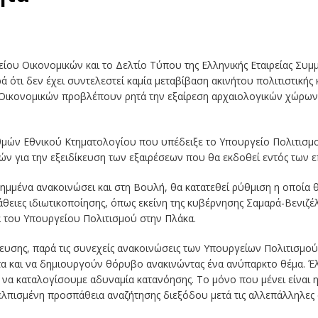
ου Οικονομικών και το Δελτίο Τύπου της Ελληνικής Εταιρείας Συμ
 ότι δεν έχει συντελεστεί καμία μεταβίβαση ακινήτου πολιτιστικής 
ικονομικών προβλέπουν ρητά την εξαίρεση αρχαιολογικών χώρων,
μών Εθνικού Κτηματολογίου που υπέδειξε το Υπουργείο Πολιτισμ
 για την εξειδίκευση των εξαιρέσεων που θα εκδοθεί εντός των 
ημμένα ανακοινώσει και στη Βουλή, θα κατατεθεί ρύθμιση η οποία θ
θειες ιδιωτικοποίησης, όπως εκείνη της κυβέρνησης Σαμαρά-Βενιζέ
α του Υπουργείου Πολιτισμού στην Πλάκα.
ευσης, παρά τις συνεχείς ανακοινώσεις των Υπουργείων Πολιτισμού
α και να δημιουργούν θόρυβο ανακινώντας ένα ανύπαρκτο θέμα. Έλ
ι να καταλογίσουμε αδυναμία κατανόησης. Το μόνο που μένει είναι 
πελπισμένη προσπάθεια αναζήτησης διεξόδου μετά τις αλλεπάλληλες α