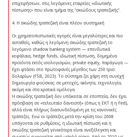
επιχειρήσεων, στις λεγόμενες εταιρείες «ιδιωτικής
πίστωσης» που είναι τμήμα της “σκιώδους τραπεζικής”.
4. Η σκιώδης τραπεζική είναι πλέον συστημική
Οι χρηματοπιστωτικές αγορές είναι μεγαλύτερες και πιο
ασταθείς, καθώς η λεγόμενη σκιώδης τραπεζική το
λεγόμενο shadow banking system — επενδυτικά
κεφάλαια, hedge funds, ιδιωτική πίστωση, δομημένα
προϊόντα εκτός ισολογισμών, private equity, παράγωγα —
έχει φτάσει στο πρωτοφανές μέγεθος των 250 τρισ.
δολαρίων (FSB, 2023). Το σύστημα ζει χάρη στη συνεχή
δημιουργία φούσκας: σε μετοχές, ακίνητα, τεχνολογία,
ακόμη και στα κρατικά ομόλογα.
Η σκιώδης τραπεζική δεν υπόκειται σε εποπτεία, δεν έχει
πρόσβαση σε «τελευταίο δανειστή» (όπως η ΕΚΤ ή η Fed),
αλλά είναι πλήρως διασυνδεδεμένη με τις κανονικές
τράπεζες. Ενώ οι τράπεζες μετά την κρίση του 2008
υπάγονται σε ρυθμίσεις, η ιδιωτική πίστωση και η
σκιώδης τραπεζική γενικότερα είναι ανεξέλεγκτη και
συνεπώς εμφορείται από υψηλό ρίσκο. Από το 2010 ως