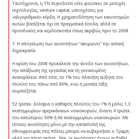
Ταυτόχρονα, η ΤΝ πυροδοτεί νέες φούσκες σε μετοχές
τεχνολογίας, venture capital, υποσχέσεις για
«αλγοριθμικά» κέρδη. Η χρηματοδότηση των καινοτομιών
αυτών βασίζεται όχι σε πραγματικά έσοδα, αλλά σε
προσδοκίες και κερδοσκοπία όπως ακριβώς πριν το 2008.
7. Η απογείωση των ανισοτήτων “ακυρώνει” την αστική
δημοκρατία
Η κρίση του 2008 προκάλεσε την άνοδο των ανισοτήτων,
την απαξίωση της εργασίας και τη γενικευμένη
ανασφάλεια. Από τότε, το 1% του πλανήτη αύξησε τον
πλούτο του πάνω από 80%, ενώ η μεσαία τάξη
συμπιέζεται.
52 τρισεκ. δολάρια ο καθαρός πλούτος του 1% ή μόλις 1,3
εκατομμυρίων αμερικάνικων νοικοκυριών, έναντι 4 τρισεκ.
του κατώτερου 50% ή 66 εκατομμυρίων νοικοκυριών. Με
τέτοιες ανισότητες μόνο με την καταστολή της
εθνοφρουράς στις πόλεις μπορεί να κυβερνήσει ο Τραμπ,
αλλά για πόσο ακόμη ; Ναι, οι ανισότητες έχουν αυξηθεί