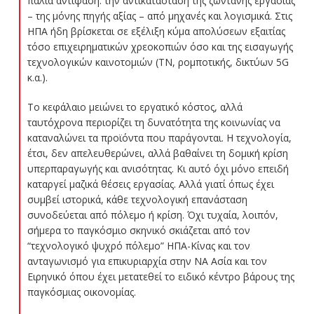
παλιά αντίφαση: την αντικατάσταση της ζωντανής εργασίας
– της μόνης πηγής αξίας – από μηχανές και λογισμικά. Στις
ΗΠΑ ήδη βρίσκεται σε εξέλιξη κύμα απολύσεων εξαιτίας
τόσο επιχειρηματικών χρεοκοπιών όσο και της εισαγωγής
τεχνολογικών καινοτομιών (ΤΝ, ρομποτικής, δικτύων 5G
κ.α.).
Το κεφάλαιο μειώνει το εργατικό κόστος, αλλά
ταυτόχρονα περιορίζει τη δυνατότητα της κοινωνίας να
καταναλώνει τα προϊόντα που παράγονται. Η τεχνολογία,
έτσι, δεν απελευθερώνει, αλλά βαθαίνει τη δομική κρίση
υπερπαραγωγής και ανισότητας. Κι αυτό όχι μόνο επειδή
καταργεί μαζικά θέσεις εργασίας. Αλλά γιατί όπως έχει
συμβεί ιστορικά, κάθε τεχνολογική επανάσταση
συνοδεύεται από πόλεμο ή κρίση. Όχι τυχαία, λοιπόν,
σήμερα το παγκόσμιο σκηνικό σκιάζεται από τον
“τεχνολογικό ψυχρό πόλεμο” ΗΠΑ-Κίνας και τον
ανταγωνισμό για επικυριαρχία στην ΝΑ Ασία και τον
Ειρηνικό όπου έχει μετατεθεί το ειδικό κέντρο βάρους της
παγκόσμιας οικονομίας.