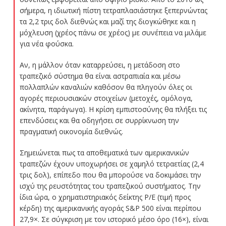
σήμερα, η ιδιωτική πίστη τετραπλασιάστηκε ξεπερνώντας
τα 2,2 τρις δολ διεθνώς και μαζί της διογκώθηκε και η
μόχλευση (χρέος πάνω σε χρέος) με συνέπεια να μιλάμε
για νέα φούσκα.
Αν, η μάλλον όταν καταρρεύσει, η μετάδοση στο
τραπεζικό σύστημα θα είναι αστραπιαία και μέσω
πολλαπλών καναλιών καθόσον θα πληγούν όλες οι
αγορές περιουσιακών στοιχείων (μετοχές, ομόλογα,
ακίνητα, παράγωγα). Η κρίση εμπιστοσύνης θα πλήξει τις
επενδύσεις και θα οδηγήσει σε συρρίκνωση την
πραγματική οικονομία διεθνώς.
Σημειώνεται πως τα αποθεματικά των αμερικανικών
τραπεζών έχουν υποχωρήσει σε χαμηλό τετραετίας (2,4
τρις δολ), επίπεδο που θα μπορούσε να δοκιμάσει την
ισχύ της ρευστότητας του τραπεζικού συστήματος. Την
ίδια ώρα, ο χρηματιστηριακός δείκτης P/E (τιμή προς
κέρδη) της αμερικανικής αγοράς S&P 500 είναι περίπου
27,9×. Σε σύγκριση με τον ιστορικό μέσο όρο (16×), είναι