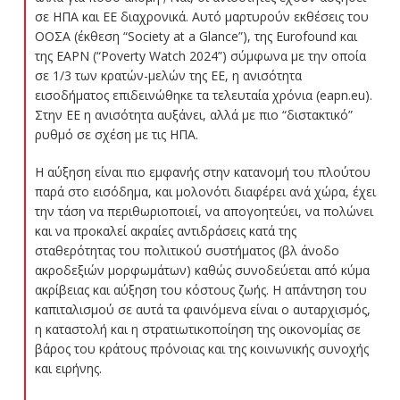
σε ΗΠΑ και ΕΕ διαχρονικά. Αυτό μαρτυρούν εκθέσεις του
ΟΟΣΑ (έκθεση “Society at a Glance”), της Eurofound και
της EAPN (“Poverty Watch 2024”) σύμφωνα με την οποία
σε 1/3 των κρατών-μελών της ΕΕ, η ανισότητα
εισοδήματος επιδεινώθηκε τα τελευταία χρόνια (eapn.eu).
Στην ΕΕ η ανισότητα αυξάνει, αλλά με πιο “διστακτικό”
ρυθμό σε σχέση με τις ΗΠΑ.
Η αύξηση είναι πιο εμφανής στην κατανομή του πλούτου
παρά στο εισόδημα, και μολονότι διαφέρει ανά χώρα, έχει
την τάση να περιθωριοποιεί, να απογοητεύει, να πολώνει
και να προκαλεί ακραίες αντιδράσεις κατά της
σταθερότητας του πολιτικού συστήματος (βλ άνοδο
ακροδεξιών μορφωμάτων) καθώς συνοδεύεται από κύμα
ακρίβειας και αύξηση του κόστους ζωής. Η απάντηση του
καπιταλισμού σε αυτά τα φαινόμενα είναι ο αυταρχισμός,
η καταστολή και η στρατιωτικοποίηση της οικονομίας σε
βάρος του κράτους πρόνοιας και της κοινωνικής συνοχής
και ειρήνης.