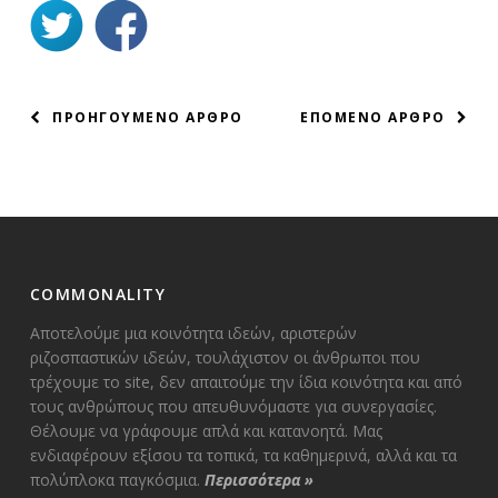
ΠΛΟΗΓΗΣΗ
ΠΡΟΗΓΟΥΜΕΝΟ ΑΡΘΡΟ
ΕΠΟΜΕΝΟ ΑΡΘΡΟ
ΑΡΘΡΩΝ
COMMONALITY
Αποτελούμε μια κοινότητα ιδεών, αριστερών
ριζοσπαστικών ιδεών, τουλάχιστον οι άνθρωποι που
τρέχουμε το site, δεν απαιτούμε την ίδια κοινότητα και από
τους ανθρώπους που απευθυνόμαστε για συνεργασίες.
Θέλουμε να γράφουμε απλά και κατανοητά. Μας
ενδιαφέρουν εξίσου τα τοπικά, τα καθημερινά, αλλά και τα
πολύπλοκα παγκόσμια.
Περισσότερα
»