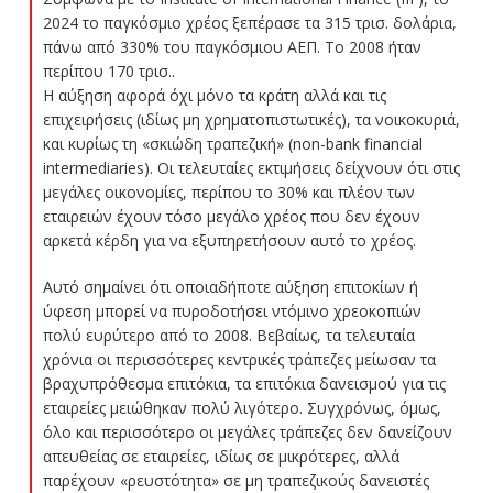
2024 το παγκόσμιο χρέος ξεπέρασε τα 315 τρισ. δολάρια,
πάνω από 330% του παγκόσμιου ΑΕΠ. Το 2008 ήταν
περίπου 170 τρισ..
Η αύξηση αφορά όχι μόνο τα κράτη αλλά και τις
επιχειρήσεις (ιδίως μη χρηματοπιστωτικές), τα νοικοκυριά,
και κυρίως τη «σκιώδη τραπεζική» (non-bank financial
intermediaries). Οι τελευταίες εκτιμήσεις δείχνουν ότι στις
μεγάλες οικονομίες, περίπου το 30% και πλέον των
εταιρειών έχουν τόσο μεγάλο χρέος που δεν έχουν
αρκετά κέρδη για να εξυπηρετήσουν αυτό το χρέος.
Αυτό σημαίνει ότι οποιαδήποτε αύξηση επιτοκίων ή
ύφεση μπορεί να πυροδοτήσει ντόμινο χρεοκοπιών
πολύ ευρύτερο από το 2008. Βεβαίως, τα τελευταία
χρόνια οι περισσότερες κεντρικές τράπεζες μείωσαν τα
βραχυπρόθεσμα επιτόκια, τα επιτόκια δανεισμού για τις
εταιρείες μειώθηκαν πολύ λιγότερο. Συγχρόνως, όμως,
όλο και περισσότερο οι μεγάλες τράπεζες δεν δανείζουν
απευθείας σε εταιρείες, ιδίως σε μικρότερες, αλλά
παρέχουν «ρευστότητα» σε μη τραπεζικούς δανειστές