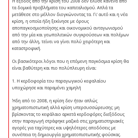
Η έξοδος από την κρίση του 2008 δεν έλυσε κανένα από
τα δομικά προβλήματα του καπιταλισμού. Απλά τα
μετάθεσε στο μέλλον διογκώνοντας τα. Γι’ αυτό και η νέα
κρίση, η οποία ήδη ξεκίνησε με όρους
αποπαγκοσμιοποίησης και οικονομικού ανταγωνισμού
από την μία και γεωπολιτικών συγκρούσεων και πολέμων
από την άλλη, τείνει να γίνει πολύ χειρότερη και
καταστροφική.
Οι βασικότεροι λόγοι που η επόμενη παγκόσμια κρίση θα
είναι βαθύτερη και πιο πολύπλευρη είναι:
1️. Η κερδοφορία του παραγωγικού κεφαλαίου
υποχώρησε και παραμένει χαμηλή
Ήδη από το 2008, η κρίση δεν ήταν απλώς
χρηματοπιστωτική αλλά κρίση υπερσυσσώρευσης: μη
βρίσκοντας το κεφάλαιο αρκετά κερδοφόρες διεξόδους
στην παραγωγή στράφηκε μαζικά στις χρηματιστηριακές
αγορές για ταχύτερες και υψηλότερες αποδόσεις με
συνέπεια τη δημιουργία χρηματοπιστωτικής φούσκας.