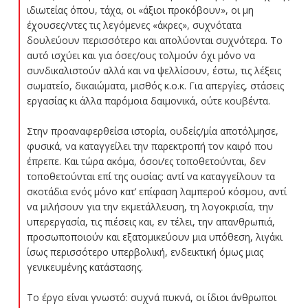
ιδιωτείας όπου, τάχα, οι «άξιοι προκόβουν», οι μη
έχουσες/ντες τις λεγόμενες «άκρες», συχνότατα
δουλεύουν περισσότερο και απολύονται συχνότερα. Το
αυτό ισχύει και για όσες/ους τολμούν όχι μόνο να
συνδικαλιστούν αλλά και να ψελλίσουν, έστω, τις λέξεις
σωματείο, δικαιώματα, μισθός κ.ο.κ. Για απεργίες, στάσεις
εργασίας κι άλλα παρόμοια δαιμονικά, ούτε κουβέντα.
Στην προαναφερθείσα ιστορία, ουδείς/μία αποτόλμησε,
φυσικά, να καταγγείλει την παρεκτροπή τον καιρό που
έπρεπε. Και τώρα ακόμα, όσοι/ες τοποθετούνται, δεν
τοποθετούνται επί της ουσίας: αντί να καταγγείλουν τα
σκοτάδια ενός μόνο κατ’ επίφαση λαμπερού κόσμου, αντί
να μιλήσουν για την εκμετάλλευση, τη λογοκρισία, την
υπερεργασία, τις πιέσεις και, εν τέλει, την απανθρωπιά,
προσωποποιούν και εξατομικεύουν μια υπόθεση, λιγάκι
ίσως περισσότερο υπερβολική, ενδεικτική όμως μιας
γενικευμένης κατάστασης.
Το έργο είναι γνωστό: συχνά πυκνά, οι ίδιοι άνθρωποι