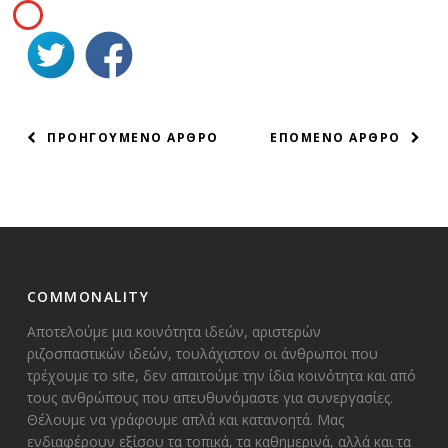
ΠΛΟΗΓΗΣΗ
ΠΡΟΗΓΟΥΜΕΝΟ ΑΡΘΡΟ
ΕΠΟΜΕΝΟ ΑΡΘΡΟ
ΑΡΘΡΩΝ
COMMONALITY
Αποτελούμε μια κοινότητα ιδεών, αριστερών
ριζοσπαστικών ιδεών, τουλάχιστον οι άνθρωποι που
τρέχουμε το site, δεν απαιτούμε την ίδια κοινότητα και από
τους ανθρώπους που απευθυνόμαστε για συνεργασίες.
Θέλουμε να γράφουμε απλά και κατανοητά. Μας
ενδιαφέρουν εξίσου τα τοπικά, τα καθημερινά, αλλά και τα