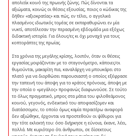
απολιτίκ κοινό της πρωινής ζώνης. Πώς δίνονται τα
αξιώματα, κοινώς οι θέσεις εξουσίας, ποιος ο κώδικας της
δήθεν «αξιοκρατίας» και πώς, εν τέλει, ο αγγελικά
πλασμένος ιδιωτικός τομέας σε εκπαραθυρώνει εν μία
νυκτί, αποτέλεσαν την περασμένη εβδομάδα μια εξόχως
διδακτική ιστορία. Για όλους/ες κι όχι μοναχά για τους
κοπτοράπτες της πρωίας.
Στα χρόνια της μεγάλης κρίσης, λοιπόν, όταν οι θέσεις
εργασίας μοιράζονταν με το σταγονόμετρο, κάποιες/οι
θυμούνται, μακαρίτη πια, καναλάρχη να μπουκάρει στο
πλατό για να διορθώσει παρουσιαστή ο οποίος εξέφρασε
την ταπεινή του άποψη για το κράτος πρόνοιας, άποψη με
την οποία ο «μεγάλος» προφανώς διαφωνούσε. Σε τούτο
το όλως πραγματικό, μπρος στα μάτια του φιλοθεάμονος
κοινού, γεγονός, ενδεικτικό του αποφασίζομεν και
διατάσσομεν, το οποίο όμως καμία περαιτέρω αναφορά
δεν αξιώθηκε, έρχονται να προστεθούν οι ψίθυροι για
την τότε εκλεκτή του: όσο διήρκησε η εύνοια, έκανε, λέει,
πολλά. Με κυριότερο ότι άνθρωποι, σε δίσεκτους