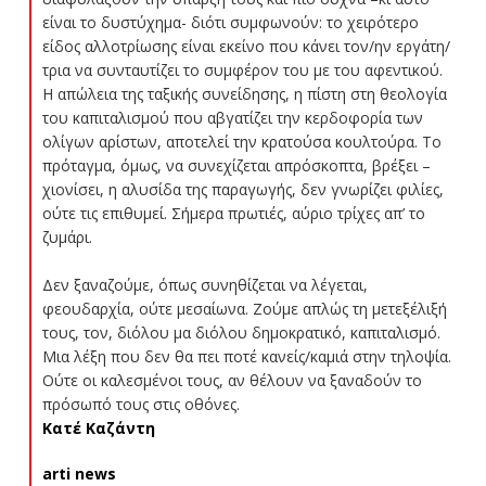
είναι το δυστύχημα- διότι συμφωνούν: το χειρότερο
είδος αλλοτρίωσης είναι εκείνο που κάνει τον/ην εργάτη/
τρια να συνταυτίζει το συμφέρον του με του αφεντικού.
Η απώλεια της ταξικής συνείδησης, η πίστη στη θεολογία
του καπιταλισμού που αβγατίζει την κερδοφορία των
ολίγων αρίστων, αποτελεί την κρατούσα κουλτούρα. Το
πρόταγμα, όμως, να συνεχίζεται απρόσκοπτα, βρέξει –
χιονίσει, η αλυσίδα της παραγωγής, δεν γνωρίζει φιλίες,
ούτε τις επιθυμεί. Σήμερα πρωτιές, αύριο τρίχες απ’ το
ζυμάρι.
Δεν ξαναζούμε, όπως συνηθίζεται να λέγεται,
φεουδαρχία, ούτε μεσαίωνα. Ζούμε απλώς τη μετεξέλιξή
τους, τον, διόλου μα διόλου δημοκρατικό, καπιταλισμό.
Μια λέξη που δεν θα πει ποτέ κανείς/καμιά στην τηλοψία.
Ούτε οι καλεσμένοι τους, αν θέλουν να ξαναδούν το
πρόσωπό τους στις οθόνες.
Κατέ Καζάντη
arti news