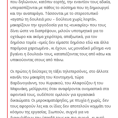
που δηλώνουν, κατόπιν εορτής, την εναντίον τους αδικία,
υπερασπίζονται με πάθος το σύστημα που τη δημιουργεί
και την αναπαράγει. Τάσσονται με το στερεοτυπικό
«αγαπώ τη δουλειά μου – δούλευα χωρίς λεφτά»,
μακαρίζουν την εργοδοσία για τις «ευκαιρίες» που τους
δίνει ώστε να διαπρέψουν, μιλούν υποτιμητικά για το
οχτάωρο και ακόμα χειρότερα, απαξιωτικά, για τον
δημόσιο τομέα –εμείς δεν είμαστε δημόσιο εδώ και άλλα
παρόμοια χαριτωμένα-, κι έχουν, ως μοναδικό μέλημα «να
βγαίνει η δουλειά» τους, καταπιέζοντας τους από κάτω και
υπακούοντας στους από πάνω.
Οι πρώτες ή δεύτερες τη τάξει τηλεπερσόνες, στο άλλοτε
κανάλι του μακαρίτη του Κοντομηνά, τώρα
Βαρδινογιάννη, του Κυριακού, του Αλαφούζου ή του
Μαρινάκη, μελίρρυτες όταν αναφέρονται ονομαστικά στα
αφεντικά τους, ουδέποτε ομιλούν για εργασιακά
δικαιώματα. Οι μεροκαματιάρηδες, με πτυχία ή χωρίς, δεν
τους αφορούν λες και οι ίδιες δεν αποτελούν κομμάτι του
κόσμου της εργασίας. Σιωπούν, συχνά για να
διαφυλάξουν την ύπαρξή τους και πιο συχνά –κι αυτό