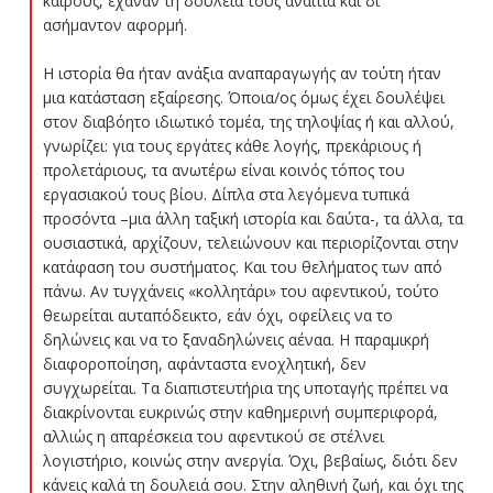
καιρούς, έχαναν τη δουλειά τους αναίτια και δι’
ασήμαντον αφορμή.
Η ιστορία θα ήταν ανάξια αναπαραγωγής αν τούτη ήταν
μια κατάσταση εξαίρεσης. Όποια/ος όμως έχει δουλέψει
στον διαβόητο ιδιωτικό τομέα, της τηλοψίας ή και αλλού,
γνωρίζει: για τους εργάτες κάθε λογής, πρεκάριους ή
προλετάριους, τα ανωτέρω είναι κοινός τόπος του
εργασιακού τους βίου. Δίπλα στα λεγόμενα τυπικά
προσόντα –μια άλλη ταξική ιστορία και δαύτα-, τα άλλα, τα
ουσιαστικά, αρχίζουν, τελειώνουν και περιορίζονται στην
κατάφαση του συστήματος. Και του θελήματος των από
πάνω. Αν τυγχάνεις «κολλητάρι» του αφεντικού, τούτο
θεωρείται αυταπόδεικτο, εάν όχι, οφείλεις να το
δηλώνεις και να το ξαναδηλώνεις αέναα. Η παραμικρή
διαφοροποίηση, αφάνταστα ενοχλητική, δεν
συγχωρείται. Τα διαπιστευτήρια της υποταγής πρέπει να
διακρίνονται ευκρινώς στην καθημερινή συμπεριφορά,
αλλιώς η απαρέσκεια του αφεντικού σε στέλνει
λογιστήριο, κοινώς στην ανεργία. Όχι, βεβαίως, διότι δεν
κάνεις καλά τη δουλειά σου. Στην αληθινή ζωή, και όχι της