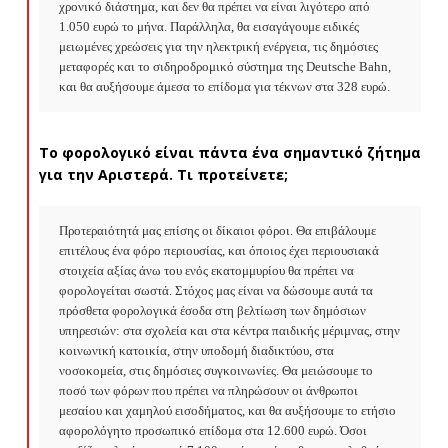
χρονικό διάστημα, και δεν θα πρέπει να είναι λιγότερο από 
1.050 ευρώ το μήνα. Παράλληλα, θα εισαγάγουμε ειδικές 
μειωμένες χρεώσεις για την ηλεκτρική ενέργεια, τις δημόσιες 
μεταφορές και το σιδηροδρομικό σύστημα της Deutsche Bahn, 
και θα αυξήσουμε άμεσα το επίδομα για τέκνων στα 328 ευρώ.
Το φορολογικό είναι πάντα ένα σημαντικό ζήτημα
για την Αριστερά. Τι προτείνετε;
Προτεραιότητά μας επίσης οι δίκαιοι φόροι. Θα επιβάλουμε 
επιτέλους ένα φόρο περιουσίας, και όποιος έχει περιουσιακά 
στοιχεία αξίας άνω του ενός εκατομμυρίου θα πρέπει να 
φορολογείται σωστά. Στόχος μας είναι να δώσουμε αυτά τα 
πρόσθετα φορολογικά έσοδα στη βελτίωση των δημόσιων 
υπηρεσιών: στα σχολεία και στα κέντρα παιδικής μέριμνας, στην 
κοινωνική κατοικία, στην υποδομή διαδικτύου, στα 
νοσοκομεία, στις δημόσιες συγκοινωνίες. Θα μειώσουμε το 
ποσό των φόρων που πρέπει να πληρώσουν οι άνθρωποι 
μεσαίου και χαμηλού εισοδήματος, και θα αυξήσουμε το ετήσιο 
αφορολόγητο προσωπικό επίδομα στα 12.600 ευρώ. Όσοι 