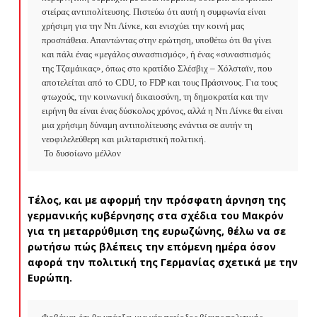
στείρας αντιπολίτευσης. Πιστεύω ότι αυτή η συμφωνία είναι 
χρήσιμη για την Ντι Λίνκε, και ενισχύει την κοινή μας 
προσπάθεια. Απαντώντας στην ερώτηση, υποθέτω ότι θα γίνει 
και πάλι ένας «μεγάλος συνασπισμός», ή ένας «συνασπισμός 
της Τζαμάικας», όπως στο κρατίδιο Σλέσβιχ – Χόλσταϊν, που 
αποτελείται από το CDU, το FDP και τους Πράσινους. Για τους 
φτωχούς, την κοινωνική δικαιοσύνη, τη δημοκρατία και την 
ειρήνη θα είναι ένας δύσκολος χρόνος, αλλά η Ντι Λίνκε θα είναι 
μια χρήσιμη δύναμη αντιπολίτευσης ενάντια σε αυτήν τη 
νεοφιλελεύθερη και μιλιταριστική πολιτική.

 Το δυσοίωνο μέλλον
Τέλος, και με αφορμή την πρόσφατη άρνηση της
γερμανικής κυβέρνησης στα σχέδια του Μακρόν
για τη μεταρρύθμιση της ευρωζώνης, θέλω να σε
ρωτήσω πώς βλέπεις την επόμενη ημέρα όσον
αφορά την πολιτική της Γερμανίας σχετικά με την
Ευρώπη.