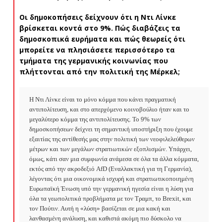
Οι δημοκοπήσεις δείχνουν ότι η Ντι Λίνκε
βρίσκεται κοντά στο 9%. Πώς διαβάζεις τα
δημοσκοπικά ευρήματα και πώς θεωρείς ότι
μπορείτε να πλησιάσετε περισσότερο τα
τμήματα της γερμανικής κοινωνίας που
πλήττονται από την πολιτική της Μέρκελ;
Η Ντι Λίνκε είναι το μόνο κόμμα που κάνει πραγματική 
αντιπολίτευση, και στο απερχόμενο κοινοβούλιο ήταν και το 
μεγαλύτερο κόμμα της αντιπολίτευσης. Το 9% των 
δημοσκοπήσεων δείχνει τη σημαντική υποστήριξη που έχουμε 
εξαιτίας της αντίθεσής μας στην πολιτική των νεοφιλελεύθερων 
μέτρων και των μεγάλων στρατιωτικών εξοπλισμών. Υπάρχει, 
όμως, κάτι σαν μια συμφωνία ανάμεσα σε όλα τα άλλα κόμματα, 
εκτός από την ακροδεξιό AfD (Εναλλακτική για τη Γερμανία), 
λέγοντας ότι μια οικονομικά ισχυρή και στρατιωτικοποιημένη 
Ευρωπαϊκή Ένωση υπό την γερμανική ηγεσία είναι η λύση για 
όλα τα γεωπολιτικά προβλήματα με τον Τραμπ, το Brexit, και 
τον Πούτιν. Αυτή η «λύση» βασίζεται σε μια κακή και 
λανθασμένη ανάλυση, και καθιστά ακόμη πιο δύσκολο να 