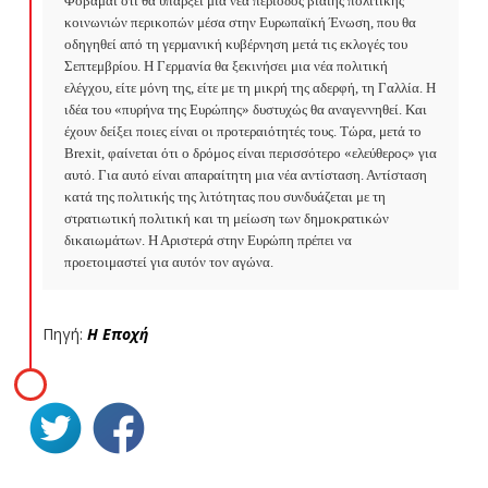
Φοβάμαι ότι θα υπάρξει μια νέα περίοδος βίαιης πολιτικής 
κοινωνιών περικοπών μέσα στην Ευρωπαϊκή Ένωση, που θα 
οδηγηθεί από τη γερμανική κυβέρνηση μετά τις εκλογές του 
Σεπτεμβρίου. Η Γερμανία θα ξεκινήσει μια νέα πολιτική 
ελέγχου, είτε μόνη της, είτε με τη μικρή της αδερφή, τη Γαλλία. Η 
ιδέα του «πυρήνα της Ευρώπης» δυστυχώς θα αναγεννηθεί. Και 
έχουν δείξει ποιες είναι οι προτεραιότητές τους. Τώρα, μετά το 
Brexit, φαίνεται ότι ο δρόμος είναι περισσότερο «ελεύθερος» για 
αυτό. Για αυτό είναι απαραίτητη μια νέα αντίσταση. Αντίσταση 
κατά της πολιτικής της λιτότητας που συνδυάζεται με τη 
στρατιωτική πολιτική και τη μείωση των δημοκρατικών 
δικαιωμάτων. Η Αριστερά στην Ευρώπη πρέπει να 
προετοιμαστεί για αυτόν τον αγώνα.
Πηγή:
Η Εποχή