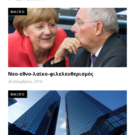
MACRO
Νεο-εθνο-λαϊκο-φιλελευθερισμός
26 Δεκεμβρίου, 2018
MACRO