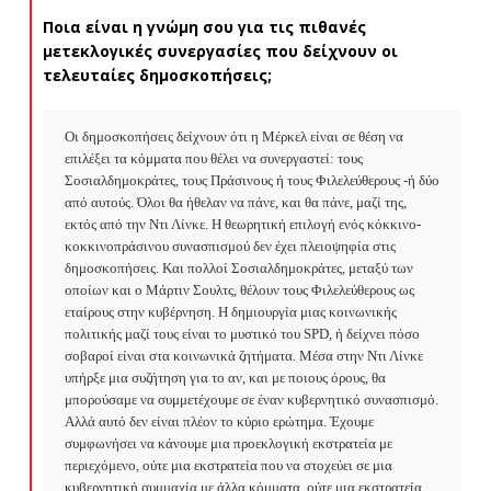
Ποια είναι η γνώμη σου για τις πιθανές
μετεκλογικές συνεργασίες που δείχνουν οι
τελευταίες δημοσκοπήσεις;
Οι δημοσκοπήσεις δείχνουν ότι η Μέρκελ είναι σε θέση να 
επιλέξει τα κόμματα που θέλει να συνεργαστεί: τους 
Σοσιαλδημοκράτες, τους Πράσινους ή τους Φιλελεύθερους -ή δύο 
από αυτούς. Όλοι θα ήθελαν να πάνε, και θα πάνε, μαζί της, 
εκτός από την Ντι Λίνκε. Η θεωρητική επιλογή ενός κόκκινο-
κοκκινοπράσινου συνασπισμού δεν έχει πλειοψηφία στις 
δημοσκοπήσεις. Και πολλοί Σοσιαλδημοκράτες, μεταξύ των 
οποίων και ο Μάρτιν Σουλτς, θέλουν τους Φιλελεύθερους ως 
εταίρους στην κυβέρνηση. Η δημιουργία μιας κοινωνικής 
πολιτικής μαζί τους είναι το μυστικό του SPD, ή δείχνει πόσο 
σοβαροί είναι στα κοινωνικά ζητήματα. Μέσα στην Ντι Λίνκε 
υπήρξε μια συζήτηση για το αν, και με ποιους όρους, θα 
μπορούσαμε να συμμετέχουμε σε έναν κυβερνητικό συνασπισμό. 
Αλλά αυτό δεν είναι πλέον το κύριο ερώτημα. Έχουμε 
συμφωνήσει να κάνουμε μια προεκλογική εκστρατεία με 
περιεχόμενο, ούτε μια εκστρατεία που να στοχεύει σε μια 
κυβερνητική συμμαχία με άλλα κόμματα, ούτε μια εκστρατεία 