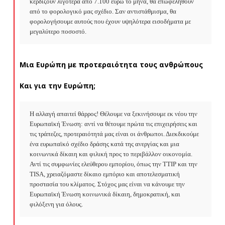
κερδίζουν λιγότερα από 7.100 ευρώ το μήνα, θα επωφεληθούν 
από το φορολογικό μας σχέδιο. Σαν αντιστάθμισμα, θα 
φορολογήσουμε αυτούς που έχουν υψηλότερα εισοδήματα με 
μεγαλύτερο ποσοστό.
Μια Ευρώπη με προτεραιότητα τους ανθρώπους
Και για την Ευρώπη;
Η αλλαγή απαιτεί θάρρος! Θέλουμε να ξεκινήσουμε εκ νέου την 
Ευρωπαϊκή Ένωση: αντί να θέτουμε πρώτα τις επιχειρήσεις και 
τις τράπεζες, προτεραιότητά μας είναι οι άνθρωποι. Διεκδικούμε 
ένα ευρωπαϊκό σχέδιο δράσης κατά της ανεργίας και μια 
κοινωνικά δίκαιη και φιλική προς το περιβάλλον οικονομία. 
Αντί τις συμφωνίες ελεύθερου εμπορίου, όπως την TTIP και την 
TISA, χρειαζόμαστε δίκαιο εμπόριο και αποτελεσματική 
προστασία του κλίματος. Στόχος μας είναι να κάνουμε την 
Ευρωπαϊκή Ένωση κοινωνικά δίκαιη, δημοκρατική, και 
φιλόξενη για όλους.