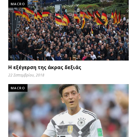
MACRO
Η εξέγερση της άκρας δεξιάς
22 Σεπτεμβρίου, 2018
MACRO