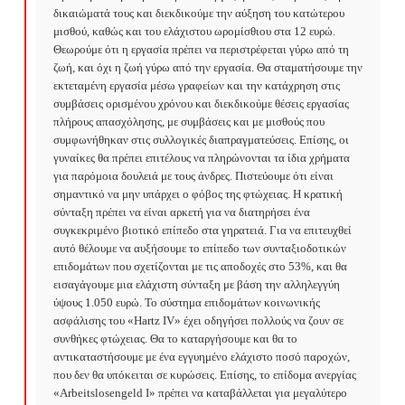
δικαιώματά τους και διεκδικούμε την αύξηση του κατώτερου 
μισθού, καθώς και του ελάχιστου ωρομίσθιου στα 12 ευρώ. 
Θεωρούμε ότι η εργασία πρέπει να περιστρέφεται γύρω από τη 
ζωή, και όχι η ζωή γύρω από την εργασία. Θα σταματήσουμε την 
εκτεταμένη εργασία μέσω γραφείων και την κατάχρηση στις 
συμβάσεις ορισμένου χρόνου και διεκδικούμε θέσεις εργασίας 
πλήρους απασχόλησης, με συμβάσεις και με μισθούς που 
συμφωνήθηκαν στις συλλογικές διαπραγματεύσεις. Επίσης, οι 
γυναίκες θα πρέπει επιτέλους να πληρώνονται τα ίδια χρήματα 
για παρόμοια δουλειά με τους άνδρες. Πιστεύουμε ότι είναι 
σημαντικό να μην υπάρχει ο φόβος της φτώχειας. Η κρατική 
σύνταξη πρέπει να είναι αρκετή για να διατηρήσει ένα 
συγκεκριμένο βιοτικό επίπεδο στα γηρατειά. Για να επιτευχθεί 
αυτό θέλουμε να αυξήσουμε το επίπεδο των συνταξιοδοτικών 
επιδομάτων που σχετίζονται με τις αποδοχές στο 53%, και θα 
εισαγάγουμε μια ελάχιστη σύνταξη με βάση την αλληλεγγύη 
ύψους 1.050 ευρώ. Το σύστημα επιδομάτων κοινωνικής 
ασφάλισης του «Hartz IV» έχει οδηγήσει πολλούς να ζουν σε 
συνθήκες φτώχειας. Θα το καταργήσουμε και θα το 
αντικαταστήσουμε με ένα εγγυημένο ελάχιστο ποσό παροχών, 
που δεν θα υπόκειται σε κυρώσεις. Επίσης, το επίδομα ανεργίας 
«Arbeitslosengeld I» πρέπει να καταβάλλεται για μεγαλύτερο 