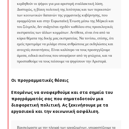
κερδηθούν οι ψήφοι για μια αριστερή εναλλακτική λύση. 
Δυστυχώς, η βίαιη πολιτική της λιτότητας και των περικοπών 
των κοινωνικών δαπανών της γερμανικής κυβέρνησης, που 
εφαρμόζεται και στην Ευρωπαϊκή Ένωση μέσω της Μέρκελ και 
του Σόιμπλε, δεν συζητιέται σχεδόν καθόλου στις προεκλογικές 
εκστρατείες των άλλων κομμάτων. Αντίθετα, είναι ένα από τα 
κύρια θέματα της δικής μας εκστρατείας. Να τονίσω, επίσης, ότι 
εμείς προτιμάμε να μιλάμε στους ανθρώπους με εκδηλώσεις και 
ανοιχτές συναντήσεις. Είναι καλύτερο να τους προσεγγίζουμε 
άμεσα, ειδικά εκείνους που υποφέρουν από τη φτώχεια, και να 
προσπαθούμε να τους πείσουμε να ψηφίσουν την Αριστερά.
Οι προγραμματικές θέσεις
Επομένως να αναφερθούμε και στα σημεία του
προγράμματός σας που σηματοδοτούν μια
διαφορετική πολιτική. Ας ξεκινήσουμε με τα
εργασιακά και την κοινωνική ασφάλιση.
Βρισκόμαστε με την πλευρά των εργαζομένων, υπερασπίζουμε τα 