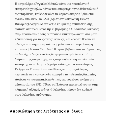
Η καγκελάριος Άνγκελα Μέρκελ κάνει μια προεκλογική 
εκστρατεία χαμηλών τόνων και αποφεύγει την ευθεία πολιτική 
αντιπαράθεση, καθώς σε όλες τις δημοσκοπήσεις βρίσκεται 
σχεδόν στο 40%. Το CSU (Χριστιανοκοινωνική Ένωση 
Βαυαρίας) ενεργεί ως ένα δεξιό κόμμα της αντιπολίτευσης, 
ωστόσο αποτελεί μέρος της κυβέρνησης. Οι Σοσιαλδημοκράτες 
στην προεκλογική τους εκστρατεία επικεντρώνονται στο μότο 
«δικαιοσύνη για τους εργαζόμενους», και λένε ότι θέλουν να 
αλλάξουν τη σημερινή πολιτική μιλώντας για περισσότερη 
κοινωνική δικαιοσύνη. Αυτό θα ήταν βέβαια κάτι το σημαντικό, 
αν δεν είχαν δείξει εντελώς διαφορετικό πρόσωπο κατά τη 
διάρκεια της συμμετοχής τους στην κυβέρνηση τα τελευταία 
τέσσερα χρόνια. Ας μην ξεχνάμε επίσης, ότι ο καγκελάριος 
Γκέρχαρντ Σρέντερ ήταν υπεύθυνος για τις μεγαλύτερες 
περικοπές των κοινωνικών παροχών τις τελευταίες δεκαετίες. 
Αυτές οι καταστρεπτικές πολιτικές υπονομεύουν ακόμα την 
αξιοπιστία του SPD. Τέλος, οι Πράσινοι επικεντρώνονται στην 
κλιματική αλλαγή, ενώ οι Φιλελεύθεροι έχουν ένα καθαρά 
νεοφιλελεύθερο πρόγραμμα.
Αποσιώπηση της λιτότητας
απ‘ όλους