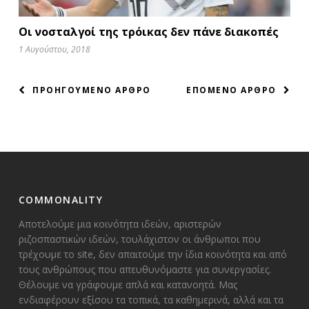
Οι νο­σταλ­γοί της τρόι­κας δεν πά­νε δια­κο­πές
1 Αυγούστου, 2018
ΠΛΟΗΓΗΣΗ
ΠΡΟΗΓΟΥΜΕΝΟ ΑΡΘΡΟ
ΕΠΟΜΕΝΟ ΑΡΘΡΟ
ΑΡΘΡΩΝ
COMMONALITY
Αποτελούμε μια κοινότητα ιδεών, αριστερών
ριζοσπαστικών ιδεών, τουλάχιστον οι άνθρωποι που
τρέχουμε το site, δεν απαιτούμε την ίδια κοινότητα και από
τους ανθρώπους που απευθυνόμαστε για συνεργασίες.
Θέλουμε να γράφουμε απλά και κατανοητά. Μας
ενδιαφέρουν εξίσου τα τοπικά, τα καθημερινά, αλλά και τα