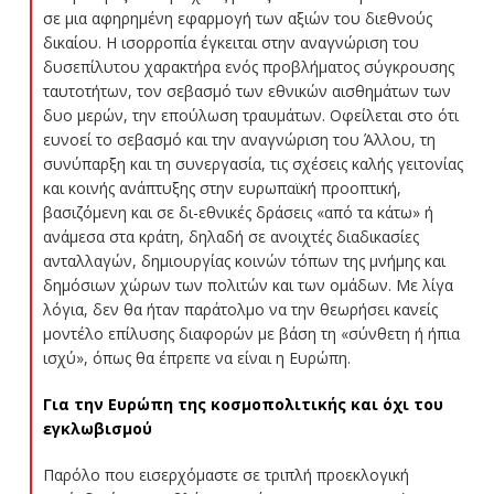
σε μια αφηρημένη εφαρμογή των αξιών του διεθνούς
δικαίου. Η ισορροπία έγκειται στην αναγνώριση του
δυσεπίλυτου χαρακτήρα ενός προβλήματος σύγκρουσης
ταυτοτήτων, τον σεβασμό των εθνικών αισθημάτων των
δυο μερών, την επούλωση τραυμάτων. Οφείλεται στο ότι
ευνοεί το σεβασμό και την αναγνώριση του Άλλου, τη
συνύπαρξη και τη συνεργασία, τις σχέσεις καλής γειτονίας
και κοινής ανάπτυξης στην ευρωπαϊκή προοπτική,
βασιζόμενη και σε δι-εθνικές δράσεις «από τα κάτω» ή
ανάμεσα στα κράτη, δηλαδή σε ανοιχτές διαδικασίες
ανταλλαγών, δημιουργίας κοινών τόπων της μνήμης και
δημόσιων χώρων των πολιτών και των ομάδων. Με λίγα
λόγια, δεν θα ήταν παράτολμο να την θεωρήσει κανείς
μοντέλο επίλυσης διαφορών με βάση τη «σύνθετη ή ήπια
ισχύ», όπως θα έπρεπε να είναι η Ευρώπη.
Για την Ευρώπη της κοσμοπολιτικής και όχι του
εγκλωβισμού
Παρόλο που εισερχόμαστε σε τριπλή προεκλογική