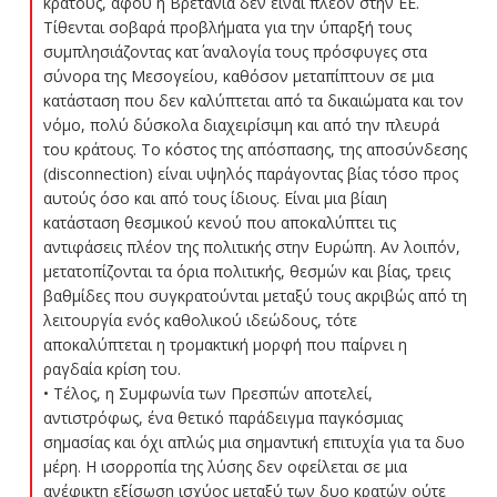
κράτους, αφού η Βρετανία δεν είναι πλέον στην ΕΕ.
Τίθενται σοβαρά προβλήματα για την ύπαρξή τους
συμπλησιάζοντας κατ΄ αναλογία τους πρόσφυγες στα
σύνορα της Μεσογείου, καθόσον μεταπίπτουν σε μια
κατάσταση που δεν καλύπτεται από τα δικαιώματα και τον
νόμο, πολύ δύσκολα διαχειρίσιμη και από την πλευρά
του κράτους. Το κόστος της απόσπασης, της αποσύνδεσης
(disconnection) είναι υψηλός παράγοντας βίας τόσο προς
αυτούς όσο και από τους ίδιους. Είναι μια βίαιη
κατάσταση θεσμικού κενού που αποκαλύπτει τις
αντιφάσεις πλέον της πολιτικής στην Ευρώπη. Αν λοιπόν,
μετατοπίζονται τα όρια πολιτικής, θεσμών και βίας, τρεις
βαθμίδες που συγκρατούνται μεταξύ τους ακριβώς από τη
λειτουργία ενός καθολικού ιδεώδους, τότε
αποκαλύπτεται η τρομακτική μορφή που παίρνει η
ραγδαία κρίση του.
• Τέλος, η Συμφωνία των Πρεσπών αποτελεί,
αντιστρόφως, ένα θετικό παράδειγμα παγκόσμιας
σημασίας και όχι απλώς μια σημαντική επιτυχία για τα δυο
μέρη. Η ισορροπία της λύσης δεν οφείλεται σε μια
ανέφικτη εξίσωση ισχύος μεταξύ των δυο κρατών ούτε