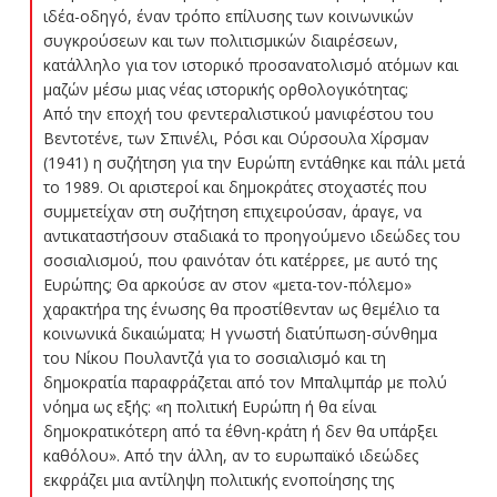
ιδέα-οδηγό, έναν τρόπο επίλυσης των κοινωνικών
συγκρούσεων και των πολιτισμικών διαιρέσεων,
κατάλληλο για τον ιστορικό προσανατολισμό ατόμων και
μαζών μέσω μιας νέας ιστορικής ορθολογικότητας;
Από την εποχή του φεντεραλιστικού μανιφέστου του
Βεντοτένε, των Σπινέλι, Ρόσι και Ούρσουλα Χίρσμαν
(1941) η συζήτηση για την Ευρώπη εντάθηκε και πάλι μετά
το 1989. Οι αριστεροί και δημοκράτες στοχαστές που
συμμετείχαν στη συζήτηση επιχειρούσαν, άραγε, να
αντικαταστήσουν σταδιακά το προηγούμενο ιδεώδες του
σοσιαλισμού, που φαινόταν ότι κατέρρεε, με αυτό της
Ευρώπης; Θα αρκούσε αν στον «μετα-τον-πόλεμο»
χαρακτήρα της ένωσης θα προστίθενταν ως θεμέλιο τα
κοινωνικά δικαιώματα; Η γνωστή διατύπωση-σύνθημα
του Νίκου Πουλαντζά για το σοσιαλισμό και τη
δημοκρατία παραφράζεται από τον Μπαλιμπάρ με πολύ
νόημα ως εξής: «η πολιτική Ευρώπη ή θα είναι
δημοκρατικότερη από τα έθνη-κράτη ή δεν θα υπάρξει
καθόλου». Από την άλλη, αν το ευρωπαϊκό ιδεώδες
εκφράζει μια αντίληψη πολιτικής ενοποίησης της