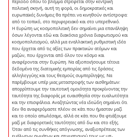
περίοδο όπου το βλέμμα στρέφεται στην κεντρική
πολιτική σκηνή, αυτή τη φορά, οι δημοκρατικές και
ευρωπαϊκές δυνάμεις θα πρέπει να κινηθούν αντίστροφα:
από το τοπικό, στο περιφερειακό και στο υπερεθνικό.
Η Ευρώπη ως κοσμοπολιτική δεν σημαίνει μια επανάληψη
όσων λέγονται εδώ και διακόσια χρόνια διαφωτισμού και
κοσμοπολιτισμού, αλλά μια εναλλακτική ρυθμιστική ιδέα
που έρχεται από τις αξίες των πρακτικών ατόμων και
μαζών, που έρχονται από όλον τον κόσμο και
αναφέρονται στην Ευρώπη. Να αξιοποιήσουμε τέτοια
δεδομένα της διατομικής εμπειρίας από τις δράσεις
αλληλεγγύης και τους θεσμούς συμπερίληψης. Να
παρέμβουμε υπέρ μιας μεταστροφής των αισθημάτων:
απορρίπτουμε την ταυτοτική ομοιότητα προκρίνοντας την
ταυτότητα της διαφοράς με ευαισθησία στην ευαλωτότητα
και την επισφάλεια. Αναζητώντας νέα ιδεώδη σημαίνει ότι
δεν θα αναφερόμαστε πλέον σε κάτι που ήμασταν μαζί
και το οποίο απωλέσαμε, αλλά σε κάτι που θα φτιάξουμε
μαζί με διαφορετικές ταυτότητες από δω και στο εξής.
Όταν από τις συνθήκες απόγνωσης, αναξιοπρέπειας των
ευάλωτων σωμάτων και στιγματισμού τους ως υπ-