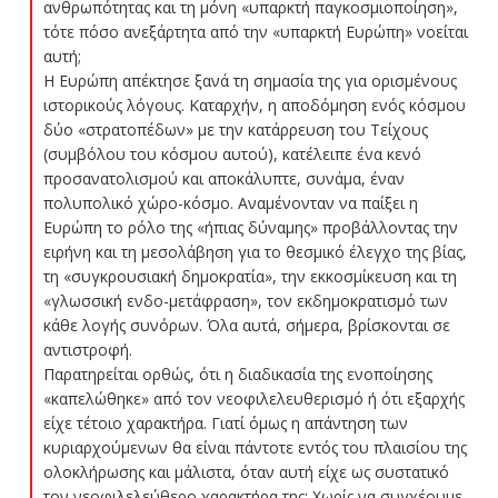
ανθρωπότητας και τη μόνη «υπαρκτή παγκοσμιοποίηση»,
τότε πόσο ανεξάρτητα από την «υπαρκτή Ευρώπη» νοείται
αυτή;
Η Ευρώπη απέκτησε ξανά τη σημασία της για ορισμένους
ιστορικούς λόγους. Καταρχήν, η αποδόμηση ενός κόσμου
δύο «στρατοπέδων» με την κατάρρευση του Τείχους
(συμβόλου του κόσμου αυτού), κατέλειπε ένα κενό
προσανατολισμού και αποκάλυπτε, συνάμα, έναν
πολυπολικό χώρο-κόσμο. Αναμένονταν να παίξει η
Ευρώπη το ρόλο της «ήπιας δύναμης» προβάλλοντας την
ειρήνη και τη μεσολάβηση για το θεσμικό έλεγχο της βίας,
τη «συγκρουσιακή δημοκρατία», την εκκοσμίκευση και τη
«γλωσσική ενδο-μετάφραση», τον εκδημοκρατισμό των
κάθε λογής συνόρων. Όλα αυτά, σήμερα, βρίσκονται σε
αντιστροφή.
Παρατηρείται ορθώς, ότι η διαδικασία της ενοποίησης
«καπελώθηκε» από τον νεοφιλελευθερισμό ή ότι εξαρχής
είχε τέτοιο χαρακτήρα. Γιατί όμως η απάντηση των
κυριαρχούμενων θα είναι πάντοτε εντός του πλαισίου της
ολοκλήρωσης και μάλιστα, όταν αυτή είχε ως συστατικό
τον νεοφιλελεύθερο χαρακτήρα της; Χωρίς να συγχέουμε