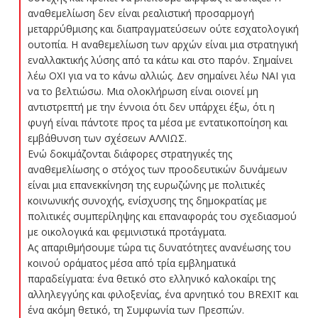
αναθεμελίωση δεν είναι ρεαλιστική προσαρμογή
μεταρρύθμισης και διαπραγματεύσεων ούτε εσχατολογική
ουτοπία. Η αναθεμελίωση των αρχών είναι μια στρατηγική
εναλλακτικής λύσης από τα κάτω και στο παρόν. Σημαίνει
λέω ΟΧΙ για να το κάνω αλλιώς. Δεν σημαίνει λέω ΝΑΙ για
να το βελτιώσω. Μια ολοκλήρωση είναι οιονεί μη
αντιστρεπτή με την έννοια ότι δεν υπάρχει έξω, ότι η
φυγή είναι πάντοτε προς τα μέσα με εντατικοποίηση και
εμβάθυνση των σχέσεων ΑΛΛΙΩΣ.
Ενώ δοκιμάζονται διάφορες στρατηγικές της
αναθεμελίωσης ο στόχος των προοδευτικών δυνάμεων
είναι μια επανεκκίνηση της ευρωζώνης με πολιτικές
κοινωνικής συνοχής, ενίσχυσης της δημοκρατίας με
πολιτικές συμπερίληψης και επαναφοράς του σχεδιασμού
με οικολογικά και φεμινιστικά προτάγματα.
Ας απαριθμήσουμε τώρα τις δυνατότητες ανανέωσης του
κοινού οράματος μέσα από τρία εμβληματικά
παραδείγματα: ένα θετικό στο ελληνικό καλοκαίρι της
αλληλεγγύης και φιλοξενίας, ένα αρνητικό του BREXIT και
ένα ακόμη θετικό, τη Συμφωνία των Πρεσπών.