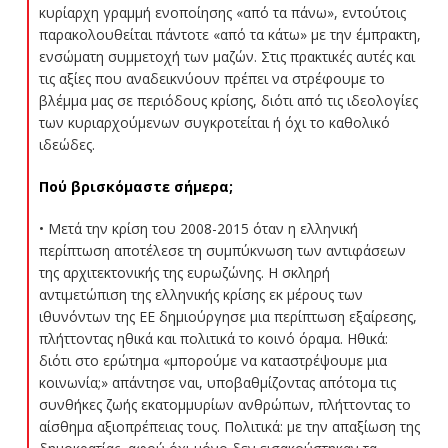
κυρίαρχη γραμμή ενοποίησης «από τα πάνω», εντούτοις
παρακολουθείται πάντοτε «από τα κάτω» με την έμπρακτη,
ενσώματη συμμετοχή των μαζών. Στις πρακτικές αυτές και
τις αξίες που αναδεικνύουν πρέπει να στρέφουμε το
βλέμμα μας σε περιόδους κρίσης, διότι από τις ιδεολογίες
των κυριαρχούμενων συγκροτείται ή όχι το καθολικό
ιδεώδες.
Πού βρισκόμαστε σήμερα;
• Μετά την κρίση του 2008-2015 όταν η ελληνική
περίπτωση αποτέλεσε τη συμπύκνωση των αντιφάσεων
της αρχιτεκτονικής της ευρωζώνης. Η σκληρή
αντιμετώπιση της ελληνικής κρίσης εκ μέρους των
ιθυνόντων της ΕΕ δημιούργησε μια περίπτωση εξαίρεσης,
πλήττοντας ηθικά και πολιτικά το κοινό όραμα. Ηθικά:
διότι στο ερώτημα «μπορούμε να καταστρέψουμε μια
κοινωνία;» απάντησε ναι, υποβαθμίζοντας απότομα τις
συνθήκες ζωής εκατομμυρίων ανθρώπων, πλήττοντας το
αίσθημα αξιοπρέπειας τους. Πολιτικά: με την απαξίωση της