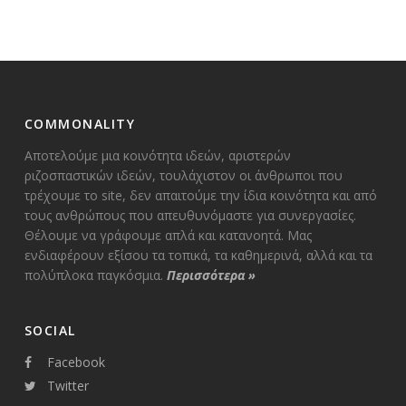
ΑΡΘΡΩΝ
COMMONALITY
Αποτελούμε μια κοινότητα ιδεών, αριστερών
ριζοσπαστικών ιδεών, τουλάχιστον οι άνθρωποι που
τρέχουμε το site, δεν απαιτούμε την ίδια κοινότητα και από
τους ανθρώπους που απευθυνόμαστε για συνεργασίες.
Θέλουμε να γράφουμε απλά και κατανοητά. Μας
ενδιαφέρουν εξίσου τα τοπικά, τα καθημερινά, αλλά και τα
πολύπλοκα παγκόσμια.
Περισσότερα
»
SOCIAL
Facebook
Twitter