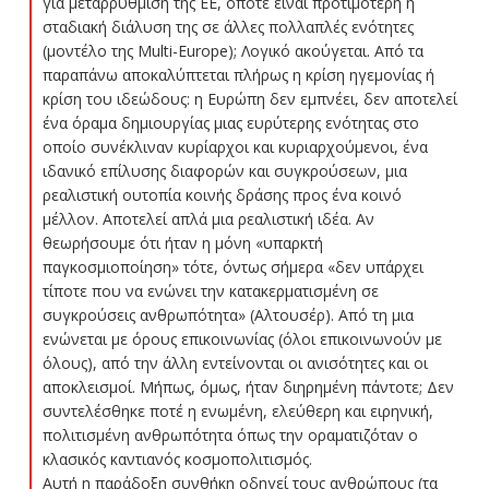
για μεταρρύθμιση της ΕΕ, οπότε είναι προτιμότερη η
σταδιακή διάλυση της σε άλλες πολλαπλές ενότητες
(μοντέλο της Multi-Europe); Λογικό ακούγεται. Από τα
παραπάνω αποκαλύπτεται πλήρως η κρίση ηγεμονίας ή
κρίση του ιδεώδους: η Ευρώπη δεν εμπνέει, δεν αποτελεί
ένα όραμα δημιουργίας μιας ευρύτερης ενότητας στο
οποίο συνέκλιναν κυρίαρχοι και κυριαρχούμενοι, ένα
ιδανικό επίλυσης διαφορών και συγκρούσεων, μια
ρεαλιστική ουτοπία κοινής δράσης προς ένα κοινό
μέλλον. Αποτελεί απλά μια ρεαλιστική ιδέα. Αν
θεωρήσουμε ότι ήταν η μόνη «υπαρκτή
παγκοσμιοποίηση» τότε, όντως σήμερα «δεν υπάρχει
τίποτε που να ενώνει την κατακερματισμένη σε
συγκρούσεις ανθρωπότητα» (Αλτουσέρ). Από τη μια
ενώνεται με όρους επικοινωνίας (όλοι επικοινωνούν με
όλους), από την άλλη εντείνονται οι ανισότητες και οι
αποκλεισμοί. Μήπως, όμως, ήταν διηρημένη πάντοτε; Δεν
συντελέσθηκε ποτέ η ενωμένη, ελεύθερη και ειρηνική,
πολιτισμένη ανθρωπότητα όπως την οραματιζόταν ο
κλασικός καντιανός κοσμοπολιτισμός.
Αυτή η παράδοξη συνθήκη οδηγεί τους ανθρώπους (τα