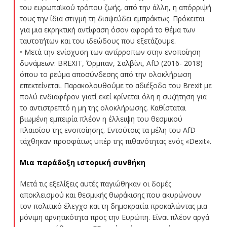
του ευρωπαϊκού τρόπου ζωής, από την άλλη, η απόρριψή
τους την ίδια στιγμή τη διαψεύδει εμπράκτως. Πρόκειται
για μια εκρηκτική αντίφαση όσον αφορά το θέμα των
ταυτοτήτων και του ιδεώδους που εξετάζουμε.
• Μετά την ενίσχυση των αντίρροπων στην ενοποίηση
δυνάμεων: BREXIT, Όρμπαν, Σαλβίνι, ΑfD (2016- 2018)
όπου το ρεύμα αποσύνδεσης από την ολοκλήρωση
επεκτείνεται. Παρακολουθούμε το αδιέξοδο του Brexit με
πολύ ενδιαφέρον γιατί εκεί κρίνεται όλη η συζήτηση για
το αντιστρεπτό η μη της ολοκλήρωσης. Καθίσταται
βιωμένη εμπειρία πλέον η έλλειψη του θεσμικού
πλαισίου της ενοποίησης. Εντούτοις τα μέλη του AfD
τάχθηκαν προσφάτως υπέρ της πιθανότητας ενός «Dexit».
Μια παράδοξη ιστορική συνθήκη
Μετά τις εξελίξεις αυτές παγιώθηκαν οι δομές
αποκλεισμού και θεσμικής θωράκισης που ακυρώνουν
τον πολιτικό έλεγχο και τη δημοκρατία προκαλώντας μια
μόνιμη αρνητικότητα προς την Ευρώπη. Είναι πλέον αργά