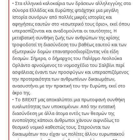
• Στα ελληνικά καλοκαίρια των δράσεων αλληλεγγύης στα
σύνορα Ελλάδας και Ευρώπης φτιάχτηκε μια μεγάλη
Ιστορία συνόρων από πολλές μικρές ιστορίες και
αφηγήσεις εαυτών στο «εσωτερικό τους όριο», εκεί όπου
υπερασπίζονται και αναδομούνται οι ταυτότητες. Η
μεταβατική συνθήκη ζωής των ανθρώπων της κρίσης
τροφοδοτεί τη διασύνδεση του βαθέως εαυτού και των
εξωτερικών δομών επαναπροσδιορίζοντας νέα είδη
δεσμών. Σήμερα, ο δήμαρχος του Παλέρμο Λεολούκα
Ορλάντο αρνούμενος το νομοσχέδιο του Σαλβίνι περί
ασφάλειας έναντι των προσφύγων και υπερασπιζόμενος
την προτεραιότητα των ανθρωπίνων δικαιωμάτων,
ανασυστήνει με την πρακτική του την Ευρώπη, εκεί στο
άκρο της.
• Το BREXIT μας αποκαλύπτει μια πρωτοφανή συνθήκη
ευαλωτότητας των υποκειμένων. Από την εντατική
διασύνδεση με άλλα άτομα εντός των θεσμών της
ενοποίησης κάποιοι άνθρωποι χάνουν αιφνιδίως το
θεσμικό νομικό καθεστώς τους. Στερούνται των
δικαιωμάτων που είχαν ως πολίτες άλλου ευρωπαϊκού