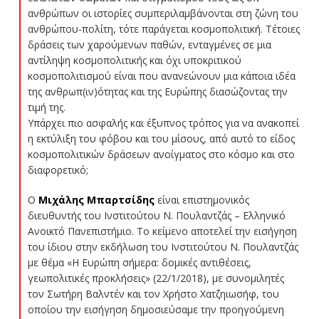
ανθρώπων οι ιστορίες συμπεριλαμβάνονται στη ζώνη του
ανθρώπου-πολίτη, τότε παράγεται κοσμοπολιτική. Τέτοιες
δράσεις των χαρούμενων παθών, ενταγμένες σε μια
αντίληψη κοσμοπολιτικής και όχι υποκριτικού
κοσμοπολιτισμού είναι που ανανεώνουν μια κάποια ιδέα
της ανθρωπ(ιν)ότητας και της Ευρώπης διασώζοντας την
τιμή της.
Υπάρχει πιο ασφαλής και έξυπνος τρόπος για να ανακοπεί
η εκτύλιξη του φόβου και του μίσους, από αυτό το είδος
κοσμοπολιτικών δράσεων ανοίγματος στο κόσμο και στο
διαφορετικό;
Ο
Μιχάλης Μπαρτσίδης
είναι επιστημονικός
διευθυντής του Ινστιτούτου Ν. Πουλαντζάς – Ελληνικό
Ανοικτό Πανεπιστήμιο. Το κείμενο αποτελεί την εισήγηση
του ίδιου στην εκδήλωση του Ινστιτούτου Ν. Πουλαντζάς
με θέμα «Η Ευρώπη σήμερα: δομικές αντιθέσεις,
γεωπολιτικές προκλήσεις» (22/1/2018), με συνομιλητές
τον Σωτήρη Βαλντέν και τον Χρήστο Χατζηιωσήφ, του
οποίου την εισήγηση δημοσιεύσαμε την προηγούμενη