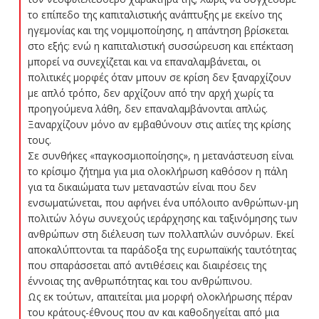
το επίπεδο της καπιταλιστικής ανάπτυξης με εκείνο της
ηγεμονίας και της νομιμοποίησης, η απάντηση βρίσκεται
στο εξής: ενώ η καπιταλιστική συσσώρευση και επέκταση
μπορεί να συνεχίζεται και να επαναλαμβάνεται, οι
πολιτικές μορφές όταν μπουν σε κρίση δεν ξαναρχίζουν
με απλό τρόπο, δεν αρχίζουν από την αρχή χωρίς τα
προηγούμενα λάθη, δεν επαναλαμβάνονται απλώς.
Ξαναρχίζουν μόνο αν εμβαθύνουν στις αιτίες της κρίσης
τους.
Σε συνθήκες «παγκοσμιοποίησης», η μετανάστευση είναι
το κρίσιμο ζήτημα για μια ολοκλήρωση καθόσον η πάλη
για τα δικαιώματα των μεταναστών είναι που δεν
ενσωματώνεται, που αφήνει ένα υπόλοιπο ανθρώπων-μη
πολιτών λόγω συνεχούς ιεράρχησης και ταξινόμησης των
ανθρώπων στη διέλευση των πολλαπλών συνόρων. Εκεί
αποκαλύπτονται τα παράδοξα της ευρωπαϊκής ταυτότητας
που σπαράσσεται από αντιθέσεις και διαιρέσεις της
έννοιας της ανθρωπότητας και του ανθρώπινου.
Ως εκ τούτων, απαιτείται μια μορφή ολοκλήρωσης πέραν
του κράτους-έθνους που αν και καθοδηγείται από μια