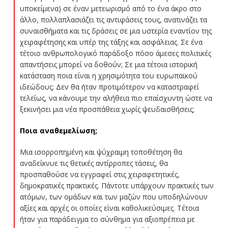
υποκείμενα) σε έναν μετεωρισμό από το ένα άκρο στο
άλλο, πολλαπλασιάζει τις αντιφάσεις τους, ανατινάζει τα
συναισθήματα και τις δράσεις σε μια υστερία εναντίον της
χειραφέτησης και υπέρ της τάξης και ασφάλειας. Σε ένα
τέτοιο ανθρωπολογικό παράδοξο πόσο άμεσες πολιτικές
απαντήσεις μπορεί να δοθούν; Σε μια τέτοια ιστορική
κατάσταση ποια είναι η χρησιμότητα του ευρωπαϊκού
ιδεώδους; Δεν θα ήταν προτιμότερον να καταστραφεί
τελείως, να κάνουμε την αλήθεια πιο επαίσχυντη ώστε να
ξεκινήσει μια νέα προσπάθεια χωρίς ψευδαισθήσεις;
Ποια αναθεμελίωση;
Μια ισορροπημένη και ψύχραιμη τοποθέτηση θα
αναδείκνυε τις θετικές αντίρροπες τάσεις, θα
προσπαθούσε να εγγραφεί στις χειραφετητικές,
δημοκρατικές πρακτικές. Πάντοτε υπάρχουν πρακτικές των
ατόμων, των ομάδων και των μαζών που υποδηλώνουν
αξίες και αρχές οι οποίες είναι καθολικεύσιμες. Τέτοια
ήταν για παράδειγμα το σύνθημα για αξιοπρέπεια με