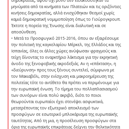
δημοκρατίας, αφού όχι μόνο δεν εισακούστηκαν τα
μηνύματα από τα κινήματα των Πλατειών και τις οριζόντιες
κινήσεις δημοκρατίας, αλλά ενισχύθηκαν θεσμοί χωρίς
καμιά δημοκρατική νομιμοποίηση όπως το Γιούρογκρουπ.
Έκτοτε η πορεία της Ένωσης είναι διαλυτική και σε
αποσύνθεση.
• Μετά το Προσφυγικό 2015-2016, όπου αν εξαιρέσουμε
την πολιτική της καγκελαρίου Μέρκελ, της Ελλάδος και της
Ισπανίας, όλες οι άλλες χώρες ανύψωσαν φραγμούς και
τείχη δίνοντας το εναρκτήριο λάκτισμα για την εκρηκτική
άνοδο της ξενοφοβικής ακροδεξιάς. Αν η «επέκταση», η
«διεύρυνση» προς τους ξένους συντελεί, σύμφωνα με
τον Μακιαβέλι, στην ενίσχυση και μακροημέρευση της
πολιτείας τότε το αντίθετο θα πρέπει να περιμένουμε για
την ευρωπαϊκή ένωση. Το τίμημα του πολλαπλασιασμού
των συνόρων είναι πολύ ακριβό, διότι το ποιοι
θεωρούνται ευρωπαίοι έχει στενέψει ασφυκτικά,
μετατρέποντας τον εξωτερικό αποκλεισμό των
προσφύγων σε εσωτερικό μπλοκάρισμα της ευρωπαϊκής
ταυτότητας. Από τη μια, η προσέλευση προσφύγων στα
όρια της ευρωπαϊκής επικράτειας δείχνει την θελκτικότητα