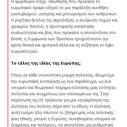
Η αμφιθυμία έλξης- απώθησης που προκαλεί το
ευρωπαϊκό όραμα οδηγεί σε μια παράδοξη συνθήκη
εγκλωβισμού, υστερίας και μετεωρισμού των ανθρώπων.
Η ραγδαία άνοδος της ακροδεξιάς, η ανύψωση τειχών και
φραγμών παντού, η πρωτοφανής κατάσταση
ευαλωτότητας και βίας που προκαλεί η αποσύνδεση στο
Brexit, η Συμφωνία των Πρεσπών τροφοδοτούν την
κρίση θετικά και αρνητικά αλλά και τη συζήτηση εν όψει
ευρωεκλογών.
Το τέλος της ιδέας της Ευρώπης;
Όπως σε κάθε νεοσύστατη μορφή πολιτείας, θεωρούμε
την ευρωπαϊκή ενοποίηση ως ένα παράδειγμα, ως ένα
ιστορικό και θεωρητικό πείραμα σύστασης μιας ενότητας-
πολιτείας και συγχρόνως των υποκειμένων της. Στην
περίπτωση της ΕΕ πρόκειται για μια «συγκρότηση της
ιδιότητας του πολίτη» πέρα από το έθνος. Η σύσταση
αυτή εγείρει ήδη πάντοτε το ζήτημα μιας νέας πολιτικής
(και) ηθικής: μπορεί η Ευρώπη, συνηθισμένη ιστορικά σε
διαιρέσεις και πολέμους, να αποτελέσει μια ρυθμιστική