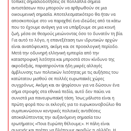
τοπικές σημασιοδοτήσεις σε πολλαπλά σημεία
αντιστάσεων που μπορούν να αρθρωθούν σε μια
οικουμενική σημασία. Αποτελεσματικότερο θα ήταν να
αποσκοπούμε στο να παραχθεί ένα ιδεώδες από τα κάτω
που το έχουμε ανάγκη για να υπάρξουμε σε μια κοινή
ζωή, μέσα σε θεσμούς μειώνοντας όσο το δυνατόν τη βία.
Για αυτό το λόγο, η επανεξέταση των ιδρυτικών αρχών
είναι αναπόφευκτη, ακόμη και σε προεκλογική περίοδο.
Μετά την οδυνηρή ελληνική εμπειρία από την
καταστροφική λιτότητα και μπροστά στον κίνδυνο της
ακροδεξιάς, παρατηρούνται ήδη μικρές αλλαγές
άμβλυνσης των πολιτικών λιτότητας με τις αυξήσεις του
κατώτατου μισθού σε πολλές ευρωπαϊκές χώρες
συγχρόνως. Ακόμη και αν ψηφίσουν για να δώσουν ένα
σήμα στροφής στα εθνικά πεδία, αυτό δεν παύει να
συνιστά μια πανευρωπαϊκή τάση. Ίσως μάλιστα είναι η
πρώτη φορά που οι εκλογές για το ευρωκοινοβούλιο θα
συμπυκνώσουν κεντρικές πολιτικές αντιθέσεις
αποκαλύπτοντας την αυξανόμενη σημασία του
ερωτήματος «Ποια Ευρώπη θέλουμε;». Η πάλη είναι
συνεχής και πρέπει να βλέπουμε ακριβώς τι αλλάζει. Η