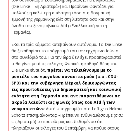
(Die Linke – «η Αριστερά») και Πρασίνων φαντάζει για
πολλούς η καλύτερη απάντηση τόσο στη δογματική
εμμονή της γερμανικής ελίτ στη λιτότητα όσο και στην
άνοδο του ξενοφοβικού Afd («Εναλλακτική για τη
Γερμανία).
«Και τα τρία κόμματα κατεβαίνουν αυτόνομα. Το Die Linke
θα ξεκαθαρίσει το πρόγραμμά του τον ερχόμενο Ιούνιο
στο συνέδριό του. Για την ώρα δεν έχει προαποφασιστεί
τι θα γίνει μετά τις εκλογές. Φυσικά, η καθαρή θέση του
Die Linke είναι ότι
πρέπει να τελειώνουμε με το
μοντέλο του «μεγαλου συνασπισμού» (σ.σ.: CDU-
SPD) και την κυβέρνηση Μέρκελ δημιουργώντας
τις προϋποθέσεις για δημοκρατική και κοινωνική
ενότητα στη Γερμανία και αντιπαρατιθέμενoι σε
ακραία λαϊκίστικες φωνές όπως του Afd ή των
νεοφασιστών
»: Αυτό υπογραμμίζει στο Left.gr ο Helmut
Scholtz επισημαίνοντας: «Πρέπει να ενδυναμώσουμε (σ.σ.:
ως Αριστερά) το προφίλ μας και, δεδομένου ότι
πλησιάζουν οι εκλογές του Σεπτέμβρη, να πούμε στους