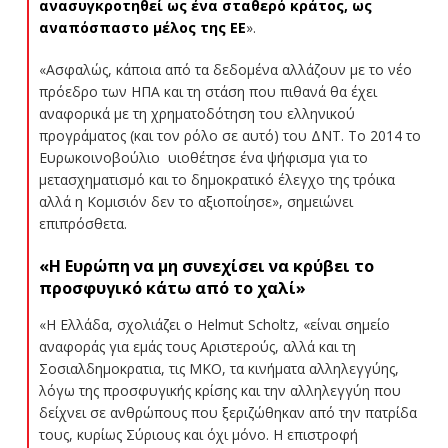
ανασυγκροτηθεί ως ένα σταθερό κράτος, ως
αναπόσπαστο μέλος της ΕΕ
».
«Ασφαλώς, κάποια από τα δεδομένα αλλάζουν με το νέο
πρόεδρο των ΗΠΑ και τη στάση που πιθανά θα έχει
αναφορικά με τη χρηματοδότηση του ελληνικού
προγράματος (και τον ρόλο σε αυτό) του ΔΝΤ. Το 2014 το
Ευρωκοινοβούλιο υιοθέτησε ένα ψήφισμα για το
μετασχηματισμό και το δημοκρατικό έλεγχο της τρόικα
αλλά η Κομισιόν δεν το αξιοποίησε», σημειώνει
επιπρόσθετα.
«Η Ευρώπη να μη συνεχίσει να κρύβει το
προσφυγικό κάτω από το χαλί»
«Η Ελλάδα, σχολιάζει ο Helmut Scholtz, «είναι σημείο
αναφοράς για εμάς τους Αριστερούς, αλλά και τη
Σοσιαλδημοκρατια, τις ΜΚΟ, τα κινήματα αλληλεγγύης,
λόγω της προσφυγικής κρίσης και την αλληλεγγύη που
δείχνει σε ανθρώπους που ξεριζώθηκαν από την πατρίδα
τους, κυρίως Σύριους και όχι μόνο. Η επιστροφή