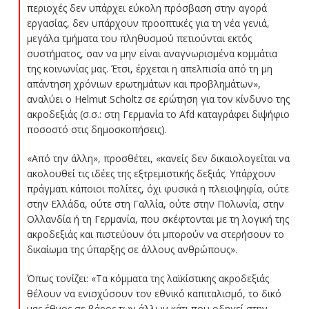
περιοχές δεν υπάρχει εύκολη πρόσβαση στην αγορά
εργασίας, δεν υπάρχουν προοπτικές για τη νέα γενιά,
μεγάλα τμήματα του πληθυσμού πετιούνται εκτός
συστήματος, σαν να μην είναι αναγνωρισμένα κομμάτια
της κοινωνίας μας. Έτσι, έρχεται η απελπισία από τη μη
απάντηση χρόνιων ερωτημάτων και προβλημάτων»,
αναλύει ο Helmut Scholtz σε ερώτηση για τον κίνδυνο της
ακροδεξιάς (σ.σ.: στη Γερμανία το Afd καταγράφει διψήφιο
ποσοστό στις δημοσκοπήσεις).
«Από την άλλη», προσθέτει, «κανείς δεν δικαιολογείται να
ακολουθεί τις ιδέες της εξτρεμιστικής δεξιάς. Υπάρχουν
πράγματι κάποιοι πολίτες, όχι φυσικά η πλειοψηφία, ούτε
στην Ελλάδα, ούτε στη Γαλλία, ούτε στην Πολωνία, στην
Ολλανδία ή τη Γερμανία, που σκέφτονται με τη λογική της
ακροδεξιάς και πιστεύουν ότι μπορούν να στερήσουν το
δικαίωμα της ύπαρξης σε άλλους ανθρώπους».
Όπως τονίζει: «Τα κόμματα της λαϊκίστικης ακροδεξιάς
θέλουν να ενισχύσουν τον εθνικό καπιταλισμό, το δικό
μας έθνος σε βάρος των άλλων κάτι που οδηγεί στην