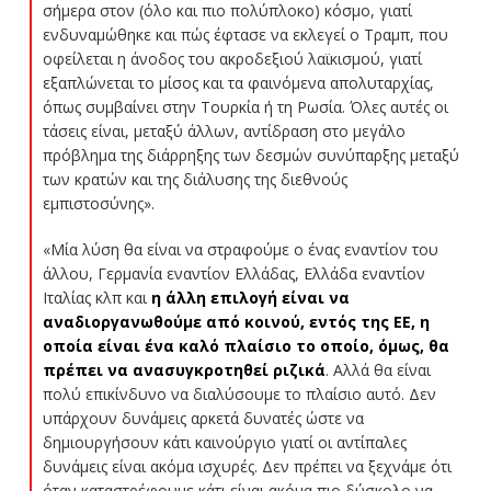
σήμερα στον (όλο και πιο πολύπλοκο) κόσμο, γιατί
ενδυναμώθηκε και πώς έφτασε να εκλεγεί ο Τραμπ, που
οφείλεται η άνοδος του ακροδεξιού λαϊκισμού, γιατί
εξαπλώνεται το μίσος και τα φαινόμενα απολυταρχίας,
όπως συμβαίνει στην Τουρκία ή τη Ρωσία. Όλες αυτές οι
τάσεις είναι, μεταξύ άλλων, αντίδραση στο μεγάλο
πρόβλημα της διάρρηξης των δεσμών συνύπαρξης μεταξύ
των κρατών και της διάλυσης της διεθνούς
εμπιστοσύνης».
«Μία λύση θα είναι να στραφούμε ο ένας εναντίον του
άλλου, Γερμανία εναντίον Ελλάδας, Ελλάδα εναντίον
Ιταλίας κλπ και
η άλλη επιλογή είναι να
αναδιοργανωθούμε από κοινού, εντός της ΕΕ, η
οποία είναι ένα καλό πλαίσιο το οποίο, όμως, θα
πρέπει να ανασυγκροτηθεί ριζικά
. Αλλά θα είναι
πολύ επικίνδυνο να διαλύσουμε το πλαίσιο αυτό. Δεν
υπάρχουν δυνάμεις αρκετά δυνατές ώστε να
δημιουργήσουν κάτι καινούργιο γιατί οι αντίπαλες
δυνάμεις είναι ακόμα ισχυρές. Δεν πρέπει να ξεχνάμε ότι
όταν καταστρέφουμε κάτι είναι ακόμα πιο δύσκολο να