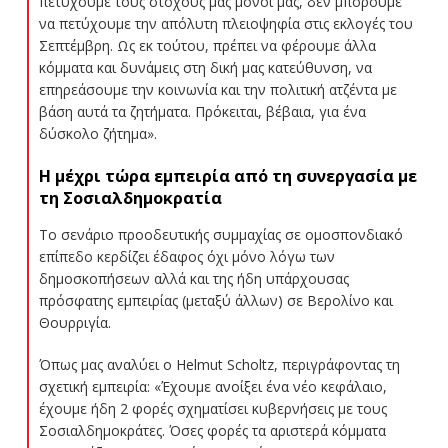
πετύχουμε τους στόχους μας μόνοι μας, δεν μπορούμε
να πετύχουμε την απόλυτη πλειοψηφία στις εκλογές του
Σεπτέμβρη. Ως εκ τούτου, πρέπει να φέρουμε άλλα
κόμματα και δυνάμεις στη δική μας κατεύθυνση, να
επηρεάσουμε την κοινωνία και την πολιτική ατζέντα με
βάση αυτά τα ζητήματα. Πρόκειται, βέβαια, για ένα
δύσκολο ζήτημα».
Η μέχρι τώρα εμπειρία από τη συνεργασία με
τη Σοσιαλδημοκρατία
Το σενάριο προοδευτικής συμμαχίας σε ομοσπονδιακό
επίπεδο κερδίζει έδαφος όχι μόνο λόγω των
δημοσκοπήσεων αλλά και της ήδη υπάρχουσας
πρόσφατης εμπειρίας (μεταξύ άλλων) σε Βερολίνο και
Θουρριγία.
Όπως μας αναλύει ο Helmut Scholtz, περιγράφοντας τη
σχετική εμπειρία: «Έχουμε ανοίξει ένα νέο κεφάλαιο,
έχουμε ήδη 2 φορές σχηματίσει κυβερνήσεις με τους
Σοσιαλδημοκράτες. Όσες φορές τα αριστερά κόμματα