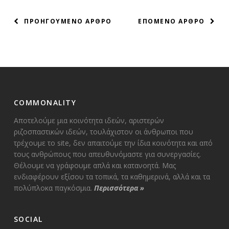
ΠΛΟΗΓΗΣΗ
ΠΡΟΗΓΟΥΜΕΝΟ ΑΡΘΡΟ
ΕΠΟΜΕΝΟ ΑΡΘΡΟ
ΑΡΘΡΩΝ
COMMONALITY
Αποτελούμε μια κοινότητα ιδεών, αριστερών
ριζοσπαστικών ιδεών, τουλάχιστον οι άνθρωποι που
τρέχουμε το site, δεν απαιτούμε την ίδια κοινότητα και από
τους ανθρώπους που απευθυνόμαστε για συνεργασίες.
Θέλουμε να γράφουμε απλά και κατανοητά. Μας
ενδιαφέρουν εξίσου τα τοπικά, τα καθημερινά, αλλά και τα
πολύπλοκα παγκόσμια.
Περισσότερα
»
SOCIAL