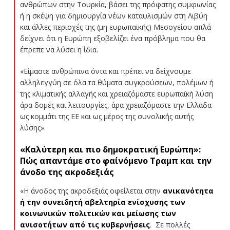
ανθρώπων στην Τουρκία, βάσει της πρόφατης συμφωνίας
ή η σκέψη για δημιουργία νέων καταυλισμών στη Λιβύη
και άλλες περιοχές της (μη ευρωπαϊκής) Μεσογείου απλά
δείχνει ότι η Ευρώπη εξοβελίζει ένα πρόβλημα που θα
έπρεπε να λύσει η ίδια.
«Είμαστε ανθρώπινα όντα και πρέπει να δείχνουμε
αλληλεγγύη σε όλα τα θύματα συγκρούσεων, πολέμων ή
της κλιματικής αλλαγής και χρειαζόμαστε ευρωπαϊκή λύση
άρα δομές και λειτουργίες, άρα χρειαζόμαστε την Ελλάδα
ως κομμάτι της ΕΕ και ως μέρος της συνολικής αυτής
λύσης».
«Καλύτερη και πιο δημοκρατική Ευρώπη»:
Πώς απαντάμε στο φαίνόμενο Τραμπ και την
άνοδο της ακροδεξιάς
«Η άνοδος της ακροδεξιάς οφείλεται στην
ανικανότητα
ή την συνειδητή αβελτηρία ενίσχυσης των
κοινωνικών πολιτικών και μείωσης των
ανισοτήτων από τις κυβερνήσεις
. Σε πολλές