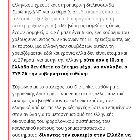
ελληνικού χρέους και στη σημερινή διελκυστίνδα
Ευρώπης-ΔΝΤ για το θέμα (σ.σ.:
εδώ κάποιες από τις
τελευταίες εξελίξεις για τη διαπραγμάτευση για τη
δεύτερη αξιολόγηση
): «Με βάση τις συμβάσεις όπως
έχουν δομηθεί, ο κ. Σόιμπλε έχει δίκιο, ένα κούρεμα του
χρέους είναι εκτός των κανόνων της ΕΕ. Χρειαζόμαστε, ως
εκ τούτου, μια αλλαγή των συμβάσεων αυτών, τη
χρειαζόμασταν εδώ και χρόνια αλλά δεν είναι έτοιμα και
τα 27 κράτη για αυτήν την αλλαγή,
ούτε καν η ίδια η
Ελλάδα δεν έθετε το ζήτημα μέχρι να αναλάβει ο
ΣΥΡΙΖΑ την κυβερνητική ευθύνη
».
Σύμφωνα με το στέλεχος του Die Linke, ευθύνη της
γερμανικής Αριστεράς είναι να πιέσει τις άλλες πολιτικές
δυνάμεις να βοηθήσουν το ελληνικό κράτος, τον
ελληνικό λαό και τις ελληνικές αρχές «ώστε να επιμείνουν
στον αγώνα για το μετασχηματισμό της ελληνικής
οικονομίας, του φορολογικού συστήματος, του
κοινωνικού κράτους, του χρηματοπιστωτικού
συστήματος,
δίνοντας την ευκαιρία στην Ελλάδα να