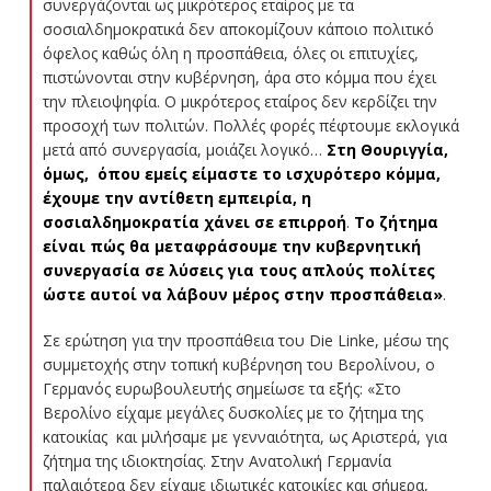
συνεργάζονται ως μικρότερος εταίρος με τα
σοσιαλδημοκρατικά δεν αποκομίζουν κάποιο πολιτικό
όφελος καθώς όλη η προσπάθεια, όλες οι επιτυχίες,
πιστώνονται στην κυβέρνηση, άρα στο κόμμα που έχει
την πλειοψηφία. Ο μικρότερος εταίρος δεν κερδίζει την
προσοχή των πολιτών. Πολλές φορές πέφτουμε εκλογικά
μετά από συνεργασία, μοιάζει λογικό…
Στη Θουριγγία,
όμως, όπου εμείς είμαστε το ισχυρότερο κόμμα,
έχουμε την αντίθετη εμπειρία, η
σοσιαλδημοκρατία χάνει σε επιρροή
.
Το ζήτημα
είναι πώς θα μεταφράσουμε την κυβερνητική
συνεργασία σε λύσεις για τους απλούς πολίτες
ώστε αυτοί να λάβουν μέρος στην προσπάθεια»
.
Σε ερώτηση για την προσπάθεια του Die Linke, μέσω της
συμμετοχής στην τοπική κυβέρνηση του Βερολίνου, ο
Γερμανός ευρωβουλευτής σημείωσε τα εξής: «Στο
Βερολίνο είχαμε μεγάλες δυσκολίες με το ζήτημα της
κατοικίας και μιλήσαμε με γενναιότητα, ως Αριστερά, για
ζήτημα της ιδιοκτησίας. Στην Ανατολική Γερμανία
παλαιότερα δεν είχαμε ιδιωτικές κατοικίες και σήμερα,