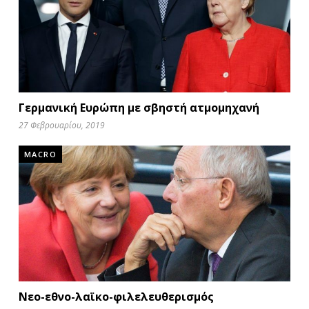
Γερμανική Ευρώπη με σβηστή ατμομηχανή
27 Φεβρουαρίου, 2019
MACRO
Νεο-εθνο-λαϊκο-φιλελευθερισμός