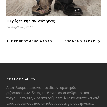
Οι ρίζες της ανισότητας
26 Νοεμβρίου, 2017
ΠΛΟΗΓΗΣΗ
ΠΡΟΗΓΟΥΜΕΝΟ ΑΡΘΡΟ
ΕΠΟΜΕΝΟ ΑΡΘΡΟ
ΑΡΘΡΩΝ
COMMONALITY
Αποτελούμε μια κοινότητα ιδεών, αριστερών
ριζοσπαστικών ιδεών, τουλάχιστον οι άνθρωποι που
τρέχουμε το site, δεν απαιτούμε την ίδια κοινότητα και από
τους ανθρώπους που απευθυνόμαστε για συνεργασίες.