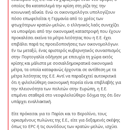
οποίος θα καταπολεμά την κρίση στη ρίζα της: την
κοινωνική αδικία. Ενώ οι οικονομολόγοι υπολογίζουν
πόσο επωφελείται η Γερμανία από το χρέος των
φτωχότερων κρατών-μελών, ο ελληνικός λαός συνεχίζει
να υποφέρει από την οικονομική καταστροφή που έχουν
προκαλέσει εκείνα τα μέτρα λιτότητας που η Ε.Ε. έχει
επιβάλει παρά τις προειδοποιήσεις των οικονομολόγων.
Εν τω μεταξύ, ένας αριστερός κυβερνητικός συνασπισμός
στην Πορτογαλία οδήγησε με επιτυχία τη χώρα εκτός
κρίσης και μάλιστα με σοσιαλδημοκρατικά οικονομικά
μέτρα, τα οποία καταφανώς έρχονται σε αντίθεση με τα
μέτρα λιτότητας της Ε.Ε. Αντί να παραδεχτεί αυτοκριτικά
ότι η φιλελεύθερη οικονομική πορεία είναι επιβλαβής για
την πλειονότητα των πολιτών στην Ευρώπη, η Ε.Ε.
επιμένει σταθερά στο νεοφιλελεύθερο δόγμα της ότι δεν
υπάρχει εναλλακτική.
Είτε πρόκειται για το Παρίσι και το Βερολίνο, τους
ορκισμένους πυλώνες της Ε.Ε., είτε για δεξαμενές σκέψης
όπως το EPC ή τις συνόδους των κρατών-μελών, ισχύει