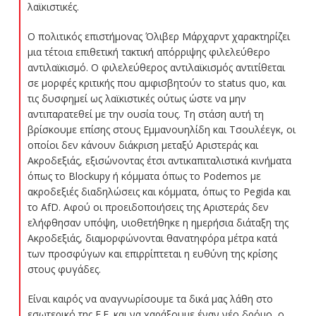
λαϊκιστικές.
Ο πολιτικός επιστήμονας Όλιβερ Μάρχαρντ χαρακτηρίζει
μια τέτοια επιθετική τακτική απόρριψης φιλελεύθερο
αντιλαϊκισμό. Ο φιλελεύθερος αντιλαϊκισμός αντιτίθεται
σε μορφές κριτικής που αμφισβητούν το status quo, και
τις δυσφημεί ως λαϊκιστικές ούτως ώστε να μην
αντιπαρατεθεί με την ουσία τους. Τη στάση αυτή τη
βρίσκουμε επίσης στους Εμμανουηλίδη και Τσουλέεγκ, oι
οποίοι δεν κάνουν διάκριση μεταξύ Αριστεράς και
Ακροδεξιάς, εξισώνοντας έτσι αντικαπιταλιστικά κινήματα
όπως το Blockupy ή κόμματα όπως το Podemos με
ακροδεξιές διαδηλώσεις και κόμματα, όπως το Pegida και
το AfD. Αφού οι προειδοποιήσεις της Αριστεράς δεν
ελήφθησαν υπόψη, υιοθετήθηκε η ημερήσια διάταξη της
Ακροδεξιάς, διαμορφώνονται θανατηφόρα μέτρα κατά
των προσφύγων και επιρρίπτεται η ευθύνη της κρίσης
στους φυγάδες.
Είναι καιρός να αναγνωρίσουμε τα δικά μας λάθη στο
εσωτερικό της Ε.Ε. και να χαράξουμε έναν νέο δρόμο, ο