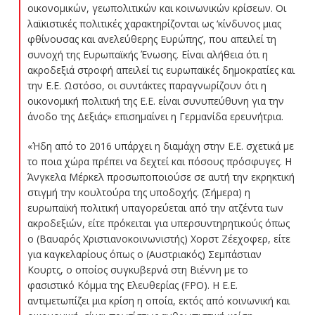
οικονομικών, γεωπολιτικών και κοινωνικών κρίσεων. Οι
λαϊκιστικές πολιτικές χαρακτηρίζονται ως ‘κίνδυνος μιας
φθίνουσας και ανελεύθερης Ευρώπης’, που απειλεί τη
συνοχή της Ευρωπαϊκής Ένωσης. Είναι αλήθεια ότι η
ακροδεξιά στροφή απειλεί τις ευρωπαϊκές δημοκρατίες και
την Ε.Ε. Ωστόσο, οι συντάκτες παραγνωρίζουν ότι η
οικονομική πολιτική της Ε.Ε. είναι συνυπεύθυνη για την
άνοδο της Δεξιάς» επισημαίνει η Γερμανίδα ερευνήτρια.
«Ήδη από το 2016 υπάρχει η διαμάχη στην Ε.Ε. σχετικά με
το ποια χώρα πρέπει να δεχτεί και πόσους πρόσφυγες. Η
Άνγκελα Μέρκελ προσωποποιούσε σε αυτή την εκρηκτική
στιγμή την κουλτούρα της υποδοχής. (Σήμερα) η
ευρωπαϊκή πολιτική υπαγορεύεται από την ατζέντα των
ακροδεξιών, είτε πρόκειται για υπερσυντηρητικούς όπως
ο (Βαυαρός Χριστιανοκοινωνιστής) Χορστ Ζέεχοφερ, είτε
για καγκελαρίους όπως ο (Αυστριακός) Σεμπάστιαν
Κουρτς, ο οποίος συγκυβερνά στη Βιέννη με το
φασιστικό Κόμμα της Ελευθερίας (FPΟ). Η Ε.Ε.
αντιμετωπίζει μια κρίση η οποία, εκτός από κοινωνική και