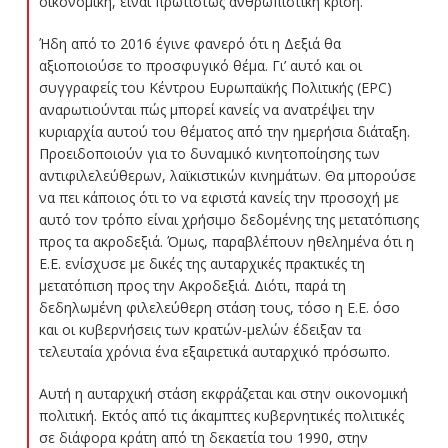
οικονομική, είναι πρωτίστως ανθρωπιστική κρίση.
Ήδη από το 2016 έγινε φανερό ότι η Δεξιά θα
αξιοποιούσε το προσφυγικό θέμα. Γι’ αυτό και οι
συγγραφείς του Κέντρου Ευρωπαϊκής Πολιτικής (EPC)
αναρωτιούνται πώς μπορεί κανείς να ανατρέψει την
κυριαρχία αυτού του θέματος από την ημερήσια διάταξη.
Προειδοποιούν για το δυναμικό κινητοποίησης των
αντιφιλελεύθερων, λαϊκιστικών κινημάτων. Θα μπορούσε
να πει κάποιος ότι το να εφιστά κανείς την προσοχή με
αυτό τον τρόπο είναι χρήσιμο δεδομένης της μετατόπισης
προς τα ακροδεξιά. Όμως, παραβλέπουν ηθελημένα ότι η
Ε.Ε. ενίσχυσε με δικές της αυταρχικές πρακτικές τη
μετατόπιση προς την Ακροδεξιά. Διότι, παρά τη
δεδηλωμένη φιλελεύθερη στάση τους, τόσο η Ε.Ε. όσο
και οι κυβερνήσεις των κρατών-μελών έδειξαν τα
τελευταία χρόνια ένα εξαιρετικά αυταρχικό πρόσωπο.
Αυτή η αυταρχική στάση εκφράζεται και στην οικονομική
πολιτική. Εκτός από τις άκαμπτες κυβερνητικές πολιτικές
σε διάφορα κράτη από τη δεκαετία του 1990, στην