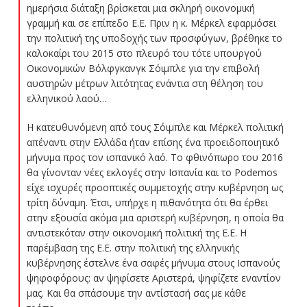
ημερήσια διάταξη βρίσκεται μια σκληρή οικονομική
γραμμή και σε επίπεδο Ε.Ε. Πριν η κ. Μέρκελ εφαρμόσει
την πολιτική της υποδοχής των προσφύγων, βρέθηκε το
καλοκαίρι του 2015 στο πλευρό του τότε υπουργού
Οικονομικών Βόλφγκανγκ Σόιμπλε για την επιβολή
αυστηρών μέτρων λιτότητας ενάντια στη θέληση του
ελληνικού λαού…
Η κατευθυνόμενη από τους Σόιμπλε και Μέρκελ πολιτική
απέναντι στην Ελλάδα ήταν επίσης ένα προειδοποιητικό
μήνυμα προς τον ισπανικό λαό. Το φθινόπωρο του 2016
θα γίνονταν νέες εκλογές στην Ισπανία και το Podemos
είχε ισχυρές προοπτικές συμμετοχής στην κυβέρνηση ως
τρίτη δύναμη. Έτσι, υπήρχε η πιθανότητα ότι θα έρθει
στην εξουσία ακόμα μια αριστερή κυβέρνηση, η οποία θα
αντιστεκόταν στην οικονομική πολιτική της Ε.Ε. Η
παρέμβαση της Ε.Ε. στην πολιτική της ελληνικής
κυβέρνησης έστελνε ένα σαφές μήνυμα στους Ισπανούς
ψηφοφόρους: αν ψηφίσετε Αριστερά, ψηφίζετε εναντίον
μας. Και θα σπάσουμε την αντίστασή σας με κάθε