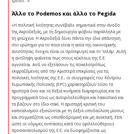
τρόπο…».
Άλλο το Podemos και άλλο το Pegida
«Η πολιτική λιτότητας συνέβαλε σημαντικά στην άνοδο
της Ακροδεξιάς, με τη δημιουργία φόβου παράλληλα με
τη φτώχεια. Η Ακροδεξιά δίνει πάντα την ίδια απάντηση
στο ερώτημα για το ποια είναι η αιτία της οικονομικής
ανισότητας: ένοχοι είναι οι πρόσφυγες και το ‘Ισλάμ’. Αυτή
η αντίληψη φαίνεται πως στους κύκλους της Ε.Ε.
αγνοείται. Αντί να εξετάσουν τις ποικιλοτρόπως
εκφραζόμενες από την Αριστερά επικρίσεις για τις
πολιτικές λιτότητας της Ε.Ε., οι συγγραφείς του Κέντρου
Ευρωπαϊκής Πολιτικής (EPC) χαρακτηρίζουν τόσο τα
αριστερά όσο και τα δεξιά κινήματα διαμαρτυρίας και τα
προγράμματά τους ως αντιφιλελεύθερα και λαϊκιστικά και
τα βάζουν στο ίδιο σακί. Η αριστερή κριτική του
καπιταλισμού εξισώνεται με τη δεξιά υποδαύλιση μίσους
και στιγματίζεται ως οπισθοδρομική και μη ανεκτική, έτσι
ώστε οι νόμιμες ενστάσεις κατά του (φιλελεύθερου)
προσανατολισμού της Ε.Ε. να δυσφημίζονται ως