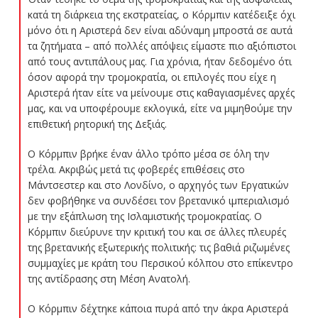
κατά τη διάρκεια της εκστρατείας, ο Κόρμπιν κατέδειξε όχι
μόνο ότι η Αριστερά δεν είναι αδύναμη μπροστά σε αυτά
τα ζητήματα – από πολλές απόψεις είμαστε πιο αξιόπιστοι
από τους αντιπάλους μας. Για χρόνια, ήταν δεδομένο ότι
όσον αφορά την τρομοκρατία, οι επιλογές που είχε η
Αριστερά ήταν είτε να μείνουμε στις καθαγιασμένες αρχές
μας, και να υποφέρουμε εκλογικά, είτε να μιμηθούμε την
επιθετική ρητορική της Δεξιάς.
Ο Κόρμπιν βρήκε έναν άλλο τρόπο μέσα σε όλη την
τρέλα. Ακριβώς μετά τις φοβερές επιθέσεις στο
Μάντσεστερ και στο Λονδίνο, ο αρχηγός των Εργατικών
δεν φοβήθηκε να συνδέσει τον βρετανικό ιμπεριαλισμό
με την εξάπλωση της Ισλαμιστικής τρομοκρατίας. Ο
Κόρμπιν διεύρυνε την κριτική του και σε άλλες πλευρές
της βρετανικής εξωτερικής πολιτικής: τις βαθιά ριζωμένες
συμμαχίες με κράτη του Περσικού κόλπου στο επίκεντρο
της αντίδρασης στη Μέση Ανατολή.
Ο Κόρμπιν δέχτηκε κάποια πυρά από την άκρα Αριστερά