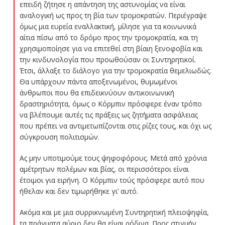
επειδή ζήτησε η απάντηση της αστυνομίας να είναι
αναλογική ως προς τη βία των τρομοκρατών. Περιέγραψε
όμως μια ευρεία εναλλακτική, μίλησε για τα κοινωνικά
αίτια πίσω από το δρόμο προς την τρομοκρατία, και τη
χρησιμοποίησε για να επιτεθεί στη βίαιη ξενοφοβία και
την κινδυνολογία που προωθούσαν οι Συντηρητικοί.
Έτσι, άλλαξε το διάλογο για την τρομοκρατία θεμελιωδώς.
Θα υπάρχουν πάντα αποξενωμένοι, θυμωμένοι
άνθρωποι που θα επιδεικνύουν αντικοινωνική
δραστηριότητα, όμως ο Κόρμπιν πρόσφερε έναν τρόπο
να βλέπουμε αυτές τις πράξεις ως ζητήματα ασφάλειας
που πρέπει να αντιμετωπίζονται στις ρίζες τους, και όχι ως
σύγκρουση πολιτισμών.
Ας μην υποτιμούμε τους ψηφοφόρους. Μετά από χρόνια
αμέτρητων πολέμων και βίας, οι περισσότεροι είναι
έτοιμοι για ειρήνη. Ο Κόρμπιν τούς πρόσφερε αυτό που
ήθελαν και δεν τιμωρήθηκε γι’ αυτό.
Ακόμα και με μια συρρικνωμένη Συντηρητική πλειοψηφία,
τα πράγματα αύριο δεν θα είναι ρόδινα. Προς στιγμήν