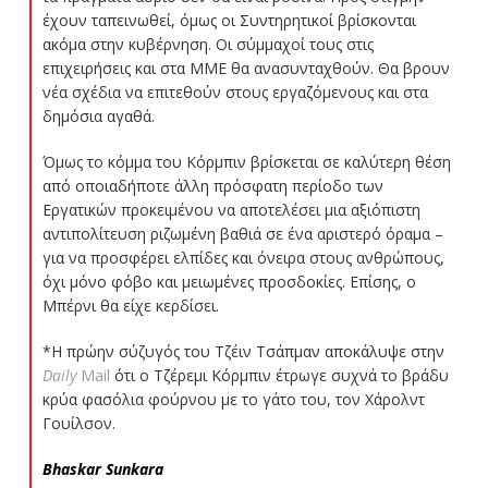
έχουν ταπεινωθεί, όμως οι Συντηρητικοί βρίσκονται
ακόμα στην κυβέρνηση. Οι σύμμαχοί τους στις
επιχειρήσεις και στα ΜΜΕ θα ανασυνταχθούν. Θα βρουν
νέα σχέδια να επιτεθούν στους εργαζόμενους και στα
δημόσια αγαθά.
Όμως το κόμμα του Κόρμπιν βρίσκεται σε καλύτερη θέση
από οποιαδήποτε άλλη πρόσφατη περίοδο των
Εργατικών προκειμένου να αποτελέσει μια αξιόπιστη
αντιπολίτευση ριζωμένη βαθιά σε ένα αριστερό όραμα –
για να προσφέρει ελπίδες και όνειρα στους ανθρώπους,
όχι μόνο φόβο και μειωμένες προσδοκίες. Επίσης, ο
Μπέρνι θα είχε κερδίσει.
*Η πρώην σύζυγός του Τζέιν Τσάπμαν αποκάλυψε στην
Daily
Mail
ότι ο Τζέρεμι Κόρμπιν έτρωγε συχνά το βράδυ
κρύα φασόλια φούρνου με το γάτο του, τον Χάρολντ
Γουίλσον.
Bhaskar Sunkara