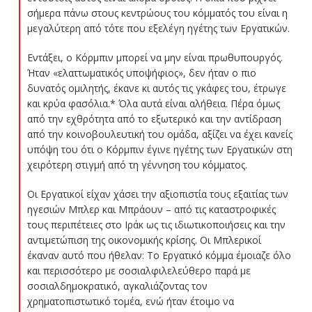
σήμερα πάνω στους κεντρώους του κόμματός του είναι η
μεγαλύτερη από τότε που εξελέγη ηγέτης των Εργατικών.
Εντάξει, ο Κόρμπιν μπορεί να μην είναι πρωθυπουργός.
Ήταν «ελαττωματικός υποψήφιος», δεν ήταν ο πιο
δυνατός ομιλητής, έκανε κι αυτός τις γκάφες του, έτρωγε
και κρύα φασόλια.* Όλα αυτά είναι αλήθεια. Πέρα όμως
από την εχθρότητα από το εξωτερικό και την αντίδραση
από την κοινοβουλευτική του ομάδα, αξίζει να έχει κανείς
υπόψη του ότι ο Κόρμπιν έγινε ηγέτης των Εργατικών στη
χειρότερη στιγμή από τη γέννηση του κόμματος.
Οι Εργατικοί είχαν χάσει την αξιοπιστία τους εξαιτίας των
ηγεσιών Μπλερ και Μπράουν – από τις καταστροφικές
τους περιπέτειες στο Ιράκ ως τις ιδιωτικοποιήσεις και την
αντιμετώπιση της οικονομικής κρίσης. Οι Μπλερικοί
έκαναν αυτό που ήθελαν: Το Εργατικό κόμμα έμοιαζε όλο
και περισσότερο με σοσιαλφιλελεύθερο παρά με
σοσιαλδημοκρατικό, αγκαλιάζοντας τον
χρηματοπιστωτικό τομέα, ενώ ήταν έτοιμο να