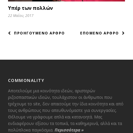
Υπέρ των πολλών
22 Μαΐου, 2017
ΠΛΟΗΓΗΣΗ
ΠΡΟΗΓΟΥΜΕΝΟ ΑΡΘΡΟ
ΕΠΟΜΕΝΟ ΑΡΘΡΟ
ΑΡΘΡΩΝ
COMMONALITY
Αποτελούμε μια κοινότητα ιδεών, αριστερών
ριζοσπαστικών ιδεών, τουλάχιστον οι άνθρωποι που
τρέχουμε το site, δεν απαιτούμε την ίδια κοινότητα και από
τους ανθρώπους που απευθυνόμαστε για συνεργασίες.
Θέλουμε να γράφουμε απλά και κατανοητά. Μας
ενδιαφέρουν εξίσου τα τοπικά, τα καθημερινά, αλλά και τα
πολύπλοκα παγκόσμια.
Περισσότερα
»