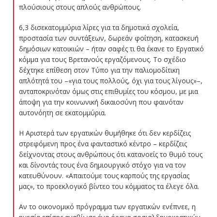
πλούσιους στους απλούς ανθρώπους.
6,3 δισεκατομμύρια λίρες για τα δημοτικά σχολεία,
προστασία των συντάξεων, δωρεάν φοίτηση, κατασκευή
δημόσιων κατοικιών – ήταν σαφές τι θα έκανε το Εργατικό
κόμμα για τους Βρετανούς εργαζόμενους. Το σχέδιο
δέχτηκε επίθεση στον Τύπο για την παλιομοδίτικη
απλότητά του –«για τους πολλούς, όχι για τους λίγους»–,
ανταποκρινόταν όμως στις επιθυμίες του κόσμου, με μια
άποψη για την κοινωνική δικαιοσύνη που φαινόταν
αυτονόητη σε εκατομμύρια.
Η Αριστερά των εργατικών θυμήθηκε ότι δεν κερδίζεις
στρεφόμενη προς ένα φανταστικό κέντρο – κερδίζεις
δείχνοντας στους ανθρώπους ότι κατανοείς το θυμό τους
και δίνοντάς τους ένα δημιουργικό στόχο για να τον
κατευθύνουν. «Απαιτούμε τους καρπούς της εργασίας
μας», το προεκλογικό βίντεο του κόμματος τα έλεγε όλα.
Αν το οικονομικό πρόγραμμα των εργατικών ενέπνεε, η