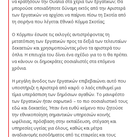
να κρατήσουν την Ουαλία στα χέρια των Εργατικών; Θα
μπορούσε οποιαδήποτε δύναμη εκτός από την Αριστερά
των Εργατικών να αρχίσει να παίρνει πίσω τη Σκοτία από
τη σειρήνα που λέγεται Εθνικό Κόμμα Σκοτίας;
Ο Κόρμπιν έσωσε τις εκλογές αντιστρέφοντας τη
μετατόπιση των Εργατικών προς τα δεξιά των τελευταίων
δεκαετιών και χρησιμοποιώντας μόνο τα αριστερά του
όπλα. Η επιτυχία του δίνει ένα σχέδιο για το τι θα πρέπει
να κάνουν οι δημοκράτες σοσιαλιστές στα επόμενα
χρόνια.
Η μεγάλη άνοδος των Εργατικών επιβεβαιώνει αυτό που
υποστήριζε η Αριστερά από καιρό: ο λαός επιθυμεί μια
τίμια υπεράσπιση των δημόσιων αγαθών. Το μανιφέστο
των Εργατικών ήταν σαρωτικό – το πιο σοσιαλιστικό τους
εδώ και δεκαετίες. Ήταν ένα ευθύ κείμενο που ζητούσε
την εθνικοποίηση σημαντικών υπηρεσιών κοινής
ωφέλειας, πρόσβαση στην εκπαίδευση, στέγαση και
υπηρεσίες υγείας για όλους, καθώς και μέτρα
αναδιανομής εισοδήματος από τις εταιρείες και τους