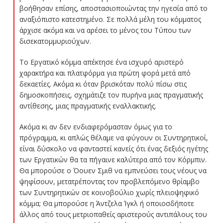
βοήθησαν επίσης, αποστασιοποιώντας την ηγεσία από το
αναξιόπιστο κατεστημένο. Σε πολλά μέλη του κόμματος
άρχισε ακόμα και να αρέσει το μένος του Τύπου των
δισεκατομμυριούχων.
Το Εργατικό κόμμα απέκτησε ένα ισχυρό αριστερό
χαρακτήρα και πλατφόρμα για πρώτη φορά μετά από
δεκαετίες. Ακόμα κι όταν βρισκόταν πολύ πίσω στις
δημοσκοπήσεις, σχημάτιζε τον πυρήνα μιας πραγματικής
αντίθεσης, μιας πραγματικής εναλλακτικής.
Ακόμα κι αν δεν ενδιαφερόμασταν όμως για το
πρόγραμμα, κι απλώς θέλαμε να φύγουν οι Συντηρητικοί,
είναι δύσκολο να φανταστεί κανείς ότι ένας δεξιός ηγέτης
των Εργατικών θα τα πήγαινε καλύτερα από τον Κόρμπιν.
Θα μπορούσε ο Όουεν Σμιθ να εμπνεύσει τους νέους να
ψηφίσουν, μετατρέποντας τον προβλεπόμενο θρίαμβο
των Συντηρητικών σε κοινοβούλιο χωρίς πλειοψηφικό
κόμμα; Θα μπορούσε η Άντζελα Ίγκλ ή οποιοσδήποτε
άλλος από τους μετριοπαθείς αριστερούς αντιπάλους του