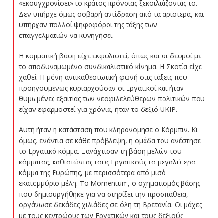
«εκσυγχρονίσει» το κράτος πρόνοιας ξεκοιλιάζοντάς το.
Δεν υπήρχε όμως σοβαρή αντίδραση από τα αριστερά, και
υπήρχαν πολλοί ψηφοφόροι της τάξης των
επαγγελματιών να κυνηγήσει.
Η κομματική βάση είχε εκφυλιστεί, όπως και οι δεσμοί με
το αποδυναμωμένο συνδικαλιστικό κίνημα. Η Σκοτία είχε
χαθεί. Η μόνη αντικαθεστωτική φωνή στις τάξεις που
προηγουμένως κυριαρχούσαν οι Εργατικοί και ήταν
θυμωμένες εξαιτίας των νεοφιλελεύθερων πολιτικών που
είχαν εφαρμοστεί για χρόνια, ήταν το δεξιό UKIP.
Αυτή ήταν η κατάσταση που κληρονόμησε ο Κόρμπιν. Κι
όμως, ενάντια σε κάθε πρόβλεψη, η ομάδα του ανέστησε
το Εργατικό κόμμα. Ξανάχτισαν τη βάση μελών του
κόμματος, καθιστώντας τους Εργατικούς το μεγαλύτερο
κόμμα της Ευρώπης, με περισσότερα από μισό
εκατομμύριο μέλη. Το Momentum, ο σχηματισμός βάσης
που δημιουργήθηκε για να στηρίξει την προσπάθεια,
οργάνωσε δεκάδες χιλιάδες σε όλη τη Βρετανία. Οι μάχες
με τους κεντρώους των Εργατικών και τους δεξιούς