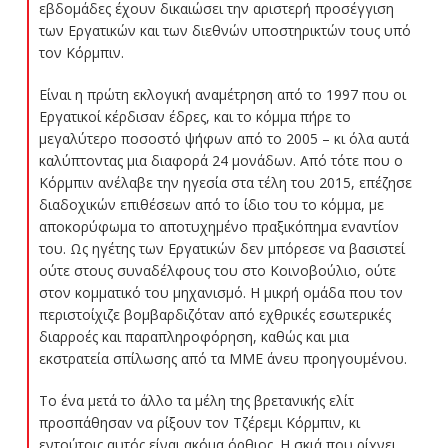
εβδομάδες έχουν δικαιώσει την αριστερή προσέγγιση
των Εργατικών και των διεθνών υποστηρικτών τους υπό
τον Κόρμπιν.
Είναι η πρώτη εκλογική αναμέτρηση από το 1997 που οι
Εργατικοί κέρδισαν έδρες, και το κόμμα πήρε το
μεγαλύτερο ποσοστό ψήφων από το 2005 – κι όλα αυτά
καλύπτοντας μια διαφορά 24 μονάδων. Από τότε που ο
Κόρμπιν ανέλαβε την ηγεσία στα τέλη του 2015, επέζησε
διαδοχικών επιθέσεων από το ίδιο του το κόμμα, με
αποκορύφωμα το αποτυχημένο πραξικόπημα εναντίον
του. Ως ηγέτης των Εργατικών δεν μπόρεσε να βασιστεί
ούτε στους συναδέλφους του στο Κοινοβούλιο, ούτε
στον κομματικό του μηχανισμό. Η μικρή ομάδα που τον
περιστοίχιζε βομβαρδιζόταν από εχθρικές εσωτερικές
διαρροές και παραπληροφόρηση, καθώς και μια
εκστρατεία σπίλωσης από τα ΜΜΕ άνευ προηγουμένου.
Το ένα μετά το άλλο τα μέλη της βρετανικής ελίτ
προσπάθησαν να ρίξουν τον Τζέρεμι Κόρμπιν, κι
εντούτοις αυτός είναι ακόμα όρθιος. Η σκιά που ρίχνει