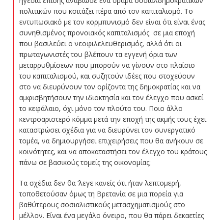
ηγεσία επίσης αναβίωσε ένα όραμα σοσιαλδημοκρατικών
πολιτικών που κοιτάζει πέρα από τον καπιταλισμό. Το
εντυπωσιακό με τον κορμπυνισμό δεν είναι ότι είναι ένας
συνηθισμένος προνοιακός καπιταλισμός σε μια εποχή
που βασιλεύει ο νεοφιλελευθερισμός, αλλά ότι οι
πρωταγωνιστές του βλέπουν τα εγγενή όρια των
μεταρρυθμίσεων που μπορούν να γίνουν στο πλαίσιο
του καπιταλισμού, και συζητούν ιδέες που στοχεύουν
στο να διευρύνουν τον ορίζοντα της δημοκρατίας και να
αμφισβητήσουν την ιδιοκτησία και τον έλεγχο που ασκεί
το κεφάλαιο, όχι μόνο τον πλούτο του. Ποιο άλλο
κεντροαριστερό κόμμα μετά την εποχή της ακμής τους έχει
καταστρώσει σχέδια για να διευρύνει τον συνεργατικό
τομέα, να δημιουργήσει επιχειρήσεις που θα ανήκουν σε
κοινότητες, και να αποκαταστήσει τον έλεγχο του κράτους
πάνω σε βασικούς τομείς της οικονομίας;
Τα σχέδια δεν θα ’λεγε κανείς ότι ήταν λεπτομερή,
τοποθετούσαν όμως τη Βρετανία σε μια πορεία για
βαθύτερους σοσιαλιστικούς μετασχηματισμούς στο
μέλλον. Είναι ένα μεγάλο όνειρο, που θα πάρει δεκαετίες