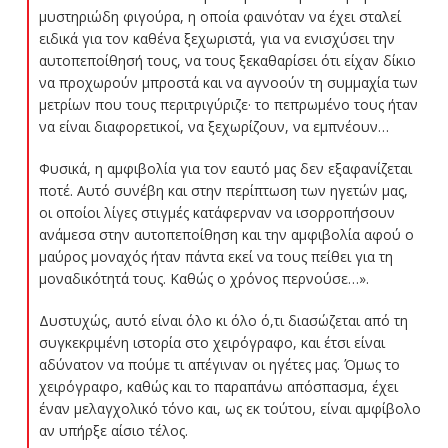
μυστηριώδη φιγούρα, η οποία φαινόταν να έχει σταλεί
ειδικά για τον καθένα ξεχωριστά, για να ενισχύσει την
αυτοπεποίθησή τους, να τους ξεκαθαρίσει ότι είχαν δίκιο
να προχωρούν μπροστά και να αγνοούν τη συμμαχία των
μετρίων που τους περιτριγύριζε· το πεπρωμένο τους ήταν
να είναι διαφορετικοί, να ξεχωρίζουν, να εμπνέουν…
Φυσικά, η αμφιβολία για τον εαυτό μας δεν εξαφανίζεται
ποτέ. Αυτό συνέβη και στην περίπτωση των ηγετών μας,
οι οποίοι λίγες στιγμές κατάφερναν να ισορροπήσουν
ανάμεσα στην αυτοπεποίθηση και την αμφιβολία αφού ο
μαύρος μοναχός ήταν πάντα εκεί να τους πείθει για τη
μοναδικότητά τους. Καθώς ο χρόνος περνούσε…».
Δυστυχώς, αυτό είναι όλο κι όλο ό,τι διασώζεται από τη
συγκεκριμένη ιστορία στο χειρόγραφο, και έτσι είναι
αδύνατον να πούμε τι απέγιναν οι ηγέτες μας. Όμως το
χειρόγραφο, καθώς και το παραπάνω απόσπασμα, έχει
έναν μελαγχολικό τόνο και, ως εκ τούτου, είναι αμφίβολο
αν υπήρξε αίσιο τέλος.