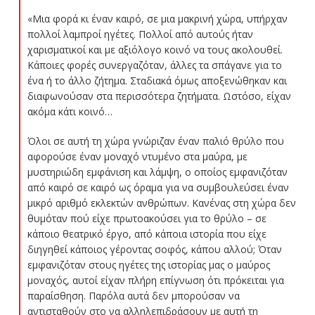
«Μια φορά κι έναν καιρό, σε μια μακρινή χώρα, υπήρχαν
πολλοί λαμπροί ηγέτες. Πολλοί από αυτούς ήταν
χαρισματικοί και με αξιόλογο κοινό να τους ακολουθεί.
Κάποιες φορές συνεργαζόταν, άλλες τα σπάγανε για το
ένα ή το άλλο ζήτημα. Σταδιακά όμως αποξενώθηκαν και
διαφωνούσαν στα περισσότερα ζητήματα. Ωστόσο, είχαν
ακόμα κάτι κοινό…
Όλοι σε αυτή τη χώρα γνώριζαν έναν παλιό θρύλο που
αφορούσε έναν μοναχό ντυμένο στα μαύρα, με
μυστηριώδη εμφάνιση και λάμψη, ο οποίος εμφανιζόταν
από καιρό σε καιρό ως όραμα για να συμβουλεύσει έναν
μικρό αριθμό εκλεκτών ανθρώπων. Κανένας στη χώρα δεν
θυμόταν πού είχε πρωτοακούσει για το θρύλο – σε
κάποιο θεατρικό έργο, από κάποια ιστορία που είχε
διηγηθεί κάποιος γέροντας σοφός, κάπου αλλού; Όταν
εμφανιζόταν στους ηγέτες της ιστορίας μας ο μαύρος
μοναχός, αυτοί είχαν πλήρη επίγνωση ότι πρόκειται για
παραίσθηση. Παρόλα αυτά δεν μπορούσαν να
αντισταθούν στο να αλληλεπιδράσουν με αυτή τη