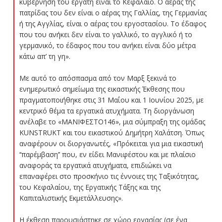
κυβέρνηση του εργάτη είναι το Κεφάλαιο. Ο αέρας της
πατρίδας του δεν είναι ο αέρας της Γαλλίας, της Γερμανίας
ή της Αγγλίας, είναι ο αέρας του εργοστασίου. Το έδαφος
που του ανήκει δεν είναι το γαλλικό, το αγγλικό ή το
γερμανικό, το έδαφος που του ανήκει είναι δύο μέτρα
κάτω απ’ τη γη».
Με αυτό το απόσπασμα από τον Μαρξ ξεκινά το
ενημερωτικό σημείωμα της εικαστικής Έκθεσης που
πραγματοποιήθηκε στις 31 Μαΐου και 1 Ιουνίου 2025, με
κεντρικό θέμα τα εργατικά ατυχήματα. Τη διοργάνωση
ανέλαβε το «ΜΑΝΙΦΕΣΤΟ146», μια σύμπραξη της ομάδας
KUNSTRUKT και του εικαστικού Δημήτρη Χαλάτση. Όπως
αναφέρουν οι διοργανωτές, «Πρόκειται για μια εικαστική
‘‘παρέμβαση’’ που, εν είδει Μανιφέστου και με πλαίσιο
αναφοράς τα εργατικά ατυχήματα, επιδιώκει να
επαναφέρει στο προσκήνιο τις έννοιες της Ταξικότητας,
του Κεφαλαίου, της Εργατικής Τάξης και της
Καπιταλιστικής Εκμετάλλευσης».
Η έκθεση παρουσιάστηκε σε χώρο εργασίας (σε ένα