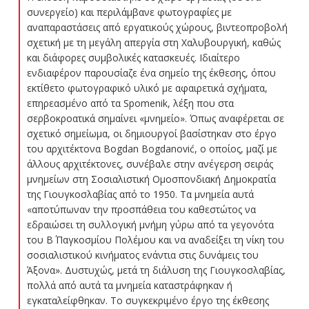
συνεργείο) και περιλάμβανε φωτογραφίες με
αναπαραστάσεις από εργατικούς χώρους, βιντεοπροβολή
σχετική με τη μεγάλη απεργία στη Χαλυβουργική, καθώς
και διάφορες συμβολικές κατασκευές. Ιδιαίτερο
ενδιαφέρον παρουσίαζε ένα σημείο της έκθεσης, όπου
εκτίθετο φωτογραφικό υλικό με αφαιρετικά σχήματα,
επηρεασμένο από τα Spomenik, λέξη που στα
σερβοκροατικά σημαίνει «μνημείο». Όπως αναφέρεται σε
σχετικό σημείωμα, οι δημιουργοί βασίστηκαν στο έργο
του αρχιτέκτονα Bogdan Bogdanović, ο οποίος, μαζί με
άλλους αρχιτέκτονες, συνέβαλε στην ανέγερση σειράς
μνημείων στη Σοσιαλιστική Ομοσπονδιακή Δημοκρατία
της Γιουγκοσλαβίας από το 1950. Τα μνημεία αυτά
«αποτύπωναν την προσπάθεια του καθεστώτος να
εδραιώσει τη συλλογική μνήμη γύρω από τα γεγονότα
του Β΄ Παγκοσμίου Πολέμου και να αναδείξει τη νίκη του
σοσιαλιστικού κινήματος ενάντια στις δυνάμεις του
Άξονα». Δυστυχώς, μετά τη διάλυση της Γιουγκοσλαβίας,
πολλά από αυτά τα μνημεία καταστράφηκαν ή
εγκαταλείφθηκαν. Το συγκεκριμένο έργο της έκθεσης