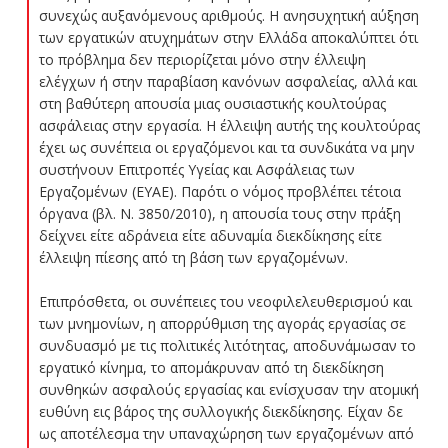
συνεχώς αυξανόμενους αριθμούς. Η ανησυχητική αύξηση
των εργατικών ατυχημάτων στην Ελλάδα αποκαλύπτει ότι
το πρόβλημα δεν περιορίζεται μόνο στην έλλειψη
ελέγχων ή στην παραβίαση κανόνων ασφαλείας, αλλά και
στη βαθύτερη απουσία μιας ουσιαστικής κουλτούρας
ασφάλειας στην εργασία. Η έλλειψη αυτής της κουλτούρας
έχει ως συνέπεια οι εργαζόμενοι και τα συνδικάτα να μην
συστήνουν Επιτροπές Υγείας και Ασφάλειας των
Εργαζομένων (ΕΥΑΕ). Παρότι ο νόμος προβλέπει τέτοια
όργανα (βλ. Ν. 3850/2010), η απουσία τους στην πράξη
δείχνει είτε αδράνεια είτε αδυναμία διεκδίκησης είτε
έλλειψη πίεσης από τη βάση των εργαζομένων.
Επιπρόσθετα, οι συνέπειες του νεοφιλελευθερισμού και
των μνημονίων, η απορρύθμιση της αγοράς εργασίας σε
συνδυασμό με τις πολιτικές λιτότητας, αποδυνάμωσαν το
εργατικό κίνημα, το απομάκρυναν από τη διεκδίκηση
συνθηκών ασφαλούς εργασίας και ενίσχυσαν την ατομική
ευθύνη εις βάρος της συλλογικής διεκδίκησης. Είχαν δε
ως αποτέλεσμα την υπαναχώρηση των εργαζομένων από