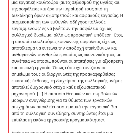
μια εργατική κουλτούρα (αυτο)σεβασμού της υγείας και
της ασφάλειας και άρα την παραίτησή τους από τη
διεκδίκηση όρων αξιοπρεπούς και ασφαλούς εργασίας. Η
ατομικοποίηση των ευθυνών οδήγησε πολλούς
εργαζόμενους/-ες να βλέπουν την ασφάλεια όχι ως
συλλογικό δικαίωμα, αλλά ως προσωπική υπόθεση. Έτσι,
η απουσία κουλτούρας κοινωνικής ασφάλειας είχε ως
αποτέλεσμα να εντείνει την αποδοχή επικίνδυνων και
ανθυγιεινών συνθηκών εργασίας ως «κανονικότητα», με
συνέπεια να αποσιωπούνται οι απαιτήσεις για αξιοπρεπή
και ασφαλή εργασία. Όπως εύστοχα τονίζουν σε
σημείωμα τους οι διοργανωτές της προαναφερθείσας
εικαστικής έκθεσης, «η διαχείριση της συλλογικής μνήμης
αποτελεί διαχρονικό στόχο κάθε εξουσιαστικού
μηχανισμού. […] Η απουσία θεσμικών και συμβολικών
μορφών αναγνώρισης για τα θύματα των εργατικών
ατυχημάτων αποκλείει συστηματικά την εργασιακή βία
από τη συλλογική συνείδηση, συντηρώντας έτσι μια
επίπλαστη εικόνα εργασιακής πραγματικότητας».
Απέναντι σε αυτή την παραίτηση, είναι αναγκαία μια