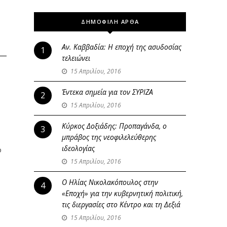
ΔΗΜΟΦΙΛΗ ΑΡΘΑ
Αν. Καββαδία: Η εποχή της ασυδοσίας
1
τελειώνει
15 Απριλίου, 2016
Έντεκα σημεία για τον ΣΥΡΙΖΑ
2
15 Απριλίου, 2016
Κύρκος Δοξιάδης: Προπαγάνδα, ο
3
μπράβος της νεοφιλελεύθερης
ιδεολογίας
ό
15 Απριλίου, 2016
Ο Ηλίας Νικολακόπουλος στην
4
«Εποχή» για την κυβερνητική πολιτική,
τις διεργασίες στο Κέντρο και τη Δεξιά
15 Απριλίου, 2016