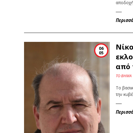
αποδοχή
Περισσ
Νίκο
06
05
εκλο
από 
ΤΟ ΒΗΜΑ
Το βασι
την κυβ
Περισσ