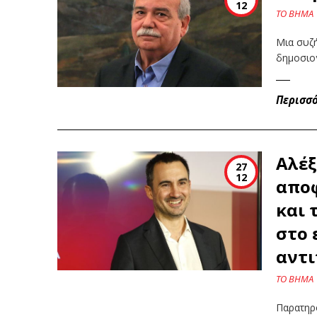
12
ΤΟ ΒΗΜΑ
Μια συζ
δημοσιο
Περισσ
Αλέξ
27
12
αποφ
και 
στο 
αντι
ΤΟ ΒΗΜΑ
Παρατηρο