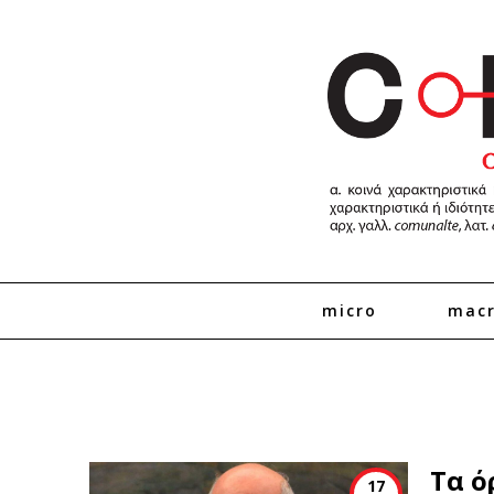
micro
mac
Τα ό
17