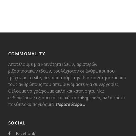
COMMONALITY
Αποτελούμε μια κοινότητα ιδεών, αριστερών
ριζοσπαστικών ιδεών, τουλάχιστον οι άνθρωποι που
τρέχουμε το site, δεν απαιτούμε την ίδια κοινότητα και από
τους ανθρώπους που απευθυνόμαστε για συνεργασίες.
Θέλουμε να γράφουμε απλά και κατανοητά. Μας
ενδιαφέρουν εξίσου τα τοπικά, τα καθημερινά, αλλά και τα
πολύπλοκα παγκόσμια.
Περισσότερα
»
SOCIAL
Facebook