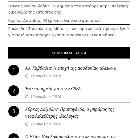
Γιάννης Μουσουλίδης: Το Δημόσιο Υπό Κατάρρευση: Η πολιτική
οικονομία της καταστροφής
Κύρκος Δοξιάδης: 90 χρόνια ελληνικού φασισμού
Ευκλείδης Τσακαλώτος: Μήπως είναι ώρα να συζητήσουμε ξανά
για τις ιδιωτικοποιήσεις και τις επανακοινωνικοποιήσεις
ΔΗΜΟΦΙΛΗ ΑΡΘΑ
Αν. Καββαδία: Η εποχή της ασυδοσίας τελειώνει
1
15 Απριλίου, 2016
Έντεκα σημεία για τον ΣΥΡΙΖΑ
2
15 Απριλίου, 2016
Κύρκος Δοξιάδης: Προπαγάνδα, ο μπράβος της
3
νεοφιλελεύθερης ιδεολογίας
15 Απριλίου, 2016
Ο Ηλίας Νικολακόπουλος στην «Εποχή» για την