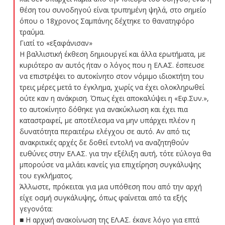
θέση του συνοδηγού είναι τρυπημένη ψηλά, στο σημείο
όπου ο 18χρονος Σαμπάνης δέχτηκε το θανατηφόρο
τραύμα.
Γιατί το «εξαφάνισαν»
Η βαλλιστική έκθεση δημιουργεί και άλλα ερωτήματα, με
κυριότερο αν αυτός ήταν ο λόγος που η ΕΛ.ΑΣ. έσπευσε
να επιστρέψει το αυτοκίνητο στον νόμιμο ιδιοκτήτη του
τρεις μέρες μετά το έγκλημα, χωρίς να έχει ολοκληρωθεί
ούτε καν η ανάκριση. Όπως έχει αποκαλύψει η «Εφ.Συν.»,
το αυτοκίνητο δόθηκε για ανακύκλωση και έχει πια
καταστραφεί, με αποτέλεσμα να μην υπάρχει πλέον η
δυνατότητα περαιτέρω ελέγχου σε αυτό. Αν από τις
ανακριτικές αρχές δε δοθεί εντολή να αναζητηθούν
ευθύνες στην ΕΛ.ΑΣ. για την εξέλιξη αυτή, τότε εύλογα θα
μπορούσε να μιλάει κανείς για επιχείρηση συγκάλυψης
του εγκλήματος.
Άλλωστε, πρόκειται για μια υπόθεση που από την αρχή
είχε οσμή συγκάλυψης, όπως φαίνεται από τα εξής
γεγονότα:
■ Η αρχική ανακοίνωση της ΕΛ.ΑΣ. έκανε λόγο για επτά