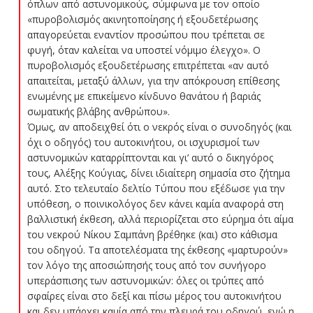
όπλων από αστυνομικούς, σύμφωνα με τον οποίο
«πυροβολισμός ακινητοποίησης ή εξουδετέρωσης
απαγορεύεται εναντίον προσώπου που τρέπεται σε
φυγή, όταν καλείται να υποστεί νόμιμο έλεγχο». Ο
πυροβολισμός εξουδετέρωσης επιτρέπεται «αν αυτό
απαιτείται, μεταξύ άλλων, για την απόκρουση επίθεσης
ενωμένης με επικείμενο κίνδυνο θανάτου ή βαριάς
σωματικής βλάβης ανθρώπου».
Όμως, αν αποδειχθεί ότι ο νεκρός είναι ο συνοδηγός (και
όχι ο οδηγός) του αυτοκινήτου, οι ισχυρισμοί των
αστυνομικών καταρρίπτονται και γι’ αυτό ο δικηγόρος
τους, Αλέξης Κούγιας, δίνει ιδιαίτερη σημασία στο ζήτημα
αυτό. Στο τελευταίο δελτίο Τύπου που εξέδωσε για την
υπόθεση, ο ποινικολόγος δεν κάνει καμία αναφορά στη
βαλλιστική έκθεση, αλλά περιορίζεται στο εύρημα ότι αίμα
του νεκρού Νίκου Σαμπάνη βρέθηκε (και) στο κάθισμα
του οδηγού. Τα αποτελέσματα της έκθεσης «μαρτυρούν»
τον λόγο της αποσιώπησής τους από τον συνήγορο
υπεράσπισης των αστυνομικών: όλες οι τρύπες από
σφαίρες είναι στο δεξί και πίσω μέρος του αυτοκινήτου
και δεν υπάρχει καμία από την πλευρά του οδηγού, ενώ η