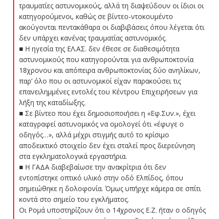
τραυματίες αστυνομικούς, αλλά τη διαψεύδουν οι ίδιοι οι
κατηγορούμενοι, καθώς σε βίντεο-ντοκουμέντο
ακούγονται πεντακάθαρα οι διαβιβάσεις όπου λέγεται ότι
δεν υπάρχει κανένας τραυματίας αστυνομικός.
■ Η ηγεσία της ΕΛ.ΑΣ. δεν έθεσε σε διαθεσιμότητα
αστυνομικούς που κατηγορούνται για ανθρωποκτονία
18χρονου και απόπειρα ανθρωποκτονίας δύο ανηλίκων,
παρ’ όλο που οι αστυνομικοί είχαν παρακούσει τις
επανειλημμένες εντολές του Κέντρου Επιχειρήσεων για
λήξη της καταδίωξης.
■ Σε βίντεο που έχει δημοσιοποιήσει η «Εφ.Συν.», έχει
καταγραφεί αστυνομικός να ομολογεί ότι «έφυγε ο
οδηγός…», αλλά μέχρι στιγμής αυτό το κρίσιμο
αποδεικτικό στοιχείο δεν έχει σταλεί προς διερεύνηση
στα εγκληματολογικά εργαστήρια.
■ Η ΓΑΔΑ διαβεβαίωσε την ανακρίτρια ότι δεν
εντοπίστηκε οπτικό υλικό στην οδό Ελπίδος, όπου
σημειώθηκε η δολοφονία. Όμως υπήρχε κάμερα σε σπίτι
κοντά στο σημείο του εγκλήματος.
Οι Ρομά υποστηρίζουν ότι ο 14χρονος Ε.Ζ. ήταν ο οδηγός