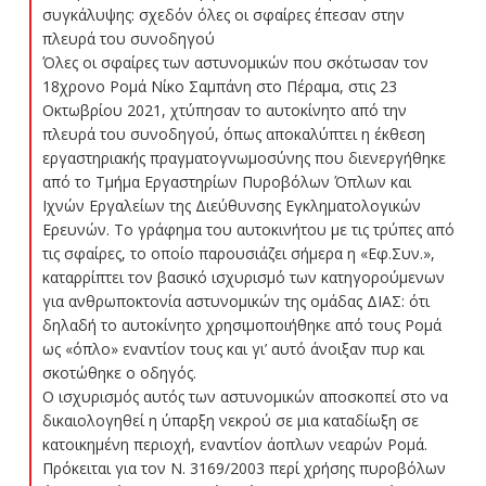
συγκάλυψης: σχεδόν όλες οι σφαίρες έπεσαν στην
πλευρά του συνοδηγού
Όλες οι σφαίρες των αστυνομικών που σκότωσαν τον
18χρονο Ρομά Νίκο Σαμπάνη στο Πέραμα, στις 23
Οκτωβρίου 2021, χτύπησαν το αυτοκίνητο από την
πλευρά του συνοδηγού, όπως αποκαλύπτει η έκθεση
εργαστηριακής πραγματογνωμοσύνης που διενεργήθηκε
από το Τμήμα Εργαστηρίων Πυροβόλων Όπλων και
Ιχνών Εργαλείων της Διεύθυνσης Εγκληματολογικών
Ερευνών. Το γράφημα του αυτοκινήτου με τις τρύπες από
τις σφαίρες, το οποίο παρουσιάζει σήμερα η «Εφ.Συν.»,
καταρρίπτει τον βασικό ισχυρισμό των κατηγορούμενων
για ανθρωποκτονία αστυνομικών της ομάδας ΔΙΑΣ: ότι
δηλαδή το αυτοκίνητο χρησιμοποιήθηκε από τους Ρομά
ως «όπλο» εναντίον τους και γι’ αυτό άνοιξαν πυρ και
σκοτώθηκε ο οδηγός.
Ο ισχυρισμός αυτός των αστυνομικών αποσκοπεί στο να
δικαιολογηθεί η ύπαρξη νεκρού σε μια καταδίωξη σε
κατοικημένη περιοχή, εναντίον άοπλων νεαρών Ρομά.
Πρόκειται για τον Ν. 3169/2003 περί χρήσης πυροβόλων