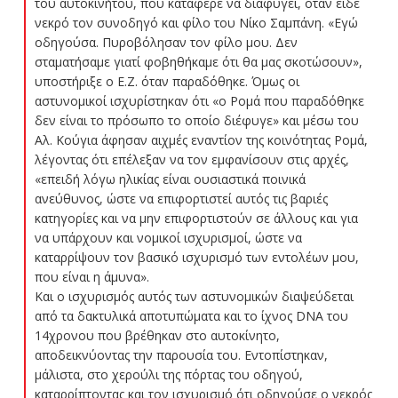
του αυτοκινήτου, που κατάφερε να διαφύγει, όταν είδε
νεκρό τον συνοδηγό και φίλο του Νίκο Σαμπάνη. «Εγώ
οδηγούσα. Πυροβόλησαν τον φίλο μου. Δεν
σταματήσαμε γιατί φοβηθήκαμε ότι θα μας σκοτώσουν»,
υποστήριξε ο Ε.Ζ. όταν παραδόθηκε. Όμως οι
αστυνομικοί ισχυρίστηκαν ότι «ο Ρομά που παραδόθηκε
δεν είναι το πρόσωπο το οποίο διέφυγε» και μέσω του
Αλ. Κούγια άφησαν αιχμές εναντίον της κοινότητας Ρομά,
λέγοντας ότι επέλεξαν να τον εμφανίσουν στις αρχές,
«επειδή λόγω ηλικίας είναι ουσιαστικά ποινικά
ανεύθυνος, ώστε να επιφορτιστεί αυτός τις βαριές
κατηγορίες και να μην επιφορτιστούν σε άλλους και για
να υπάρχουν και νομικοί ισχυρισμοί, ώστε να
καταρρίψουν τον βασικό ισχυρισμό των εντολέων μου,
που είναι η άμυνα».
Και ο ισχυρισμός αυτός των αστυνομικών διαψεύδεται
από τα δακτυλικά αποτυπώματα και το ίχνος DNA του
14χρονου που βρέθηκαν στο αυτοκίνητο,
αποδεικνύοντας την παρουσία του. Εντοπίστηκαν,
μάλιστα, στο χερούλι της πόρτας του οδηγού,
καταρρίπτοντας και τον ισχυρισμό ότι οδηγούσε ο νεκρός