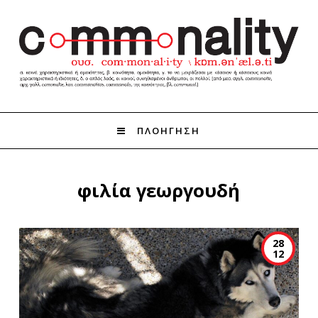
ΠΛΟΗΓΗΣΗ
φιλία γεωργουδή
28
12