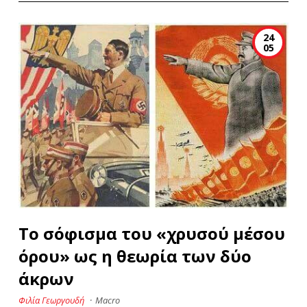
24
05
Το σόφισμα του «χρυσού μέσου
όρου» ως η θεωρία των δύο
άκρων
Φιλία Γεωργουδή
·
Macro