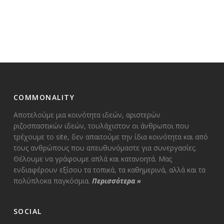
COMMONALITY
Αποτελούμε μια κοινότητα ιδεών, αριστερών
ριζοσπαστικών ιδεών, τουλάχιστον οι άνθρωποι που
τρέχουμε το site, δεν απαιτούμε την ίδια κοινότητα και από
τους ανθρώπους που απευθυνόμαστε για συνεργασίες.
Θέλουμε να γράφουμε απλά και κατανοητά. Μας
ενδιαφέρουν εξίσου τα τοπικά, τα καθημερινά, αλλά και τα
πολύπλοκα παγκόσμια.
Περισσότερα
»
SOCIAL