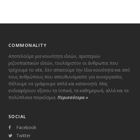
COMMONALITY
Αποτελούμε μια κοινότητα ιδεών, αριστερών
ριζοσπαστικών ιδεών, τουλάχιστον οι άνθρωποι που
τρέχουμε το site, δεν απαιτούμε την ίδια κοινότητα και από
τους ανθρώπους που απευθυνόμαστε για συνεργασίες.
Θέλουμε να γράφουμε απλά και κατανοητά. Μας
ενδιαφέρουν εξίσου τα τοπικά, τα καθημερινά, αλλά και τα
πολύπλοκα παγκόσμια.
Περισσότερα
»
SOCIAL
Facebook
Twitter