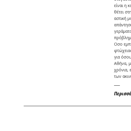
είναι η 
θέτει στ
αστική μ
απάντηση
γεράματα
πρόβλημα
Οσο εμπε
φτώχειας
για όσου
Αθήνα, μ
χρόνια, 
των ακιν
Περισσ