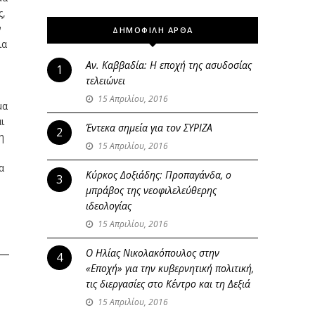
ς,
ν
ΔΗΜΟΦΙΛΗ ΑΡΘΑ
ια
Αν. Καββαδία: Η εποχή της ασυδοσίας
1
τελειώνει
15 Απριλίου, 2016
μα
ι
Έντεκα σημεία για τον ΣΥΡΙΖΑ
2
η
15 Απριλίου, 2016
α
Κύρκος Δοξιάδης: Προπαγάνδα, ο
3
μπράβος της νεοφιλελεύθερης
ιδεολογίας
15 Απριλίου, 2016
Ο Ηλίας Νικολακόπουλος στην
4
«Εποχή» για την κυβερνητική πολιτική,
τις διεργασίες στο Κέντρο και τη Δεξιά
15 Απριλίου, 2016