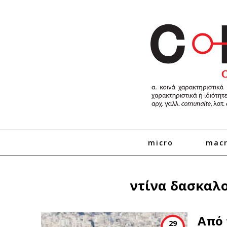
micro
mac
ντίνα δασκαλ
Από 
29