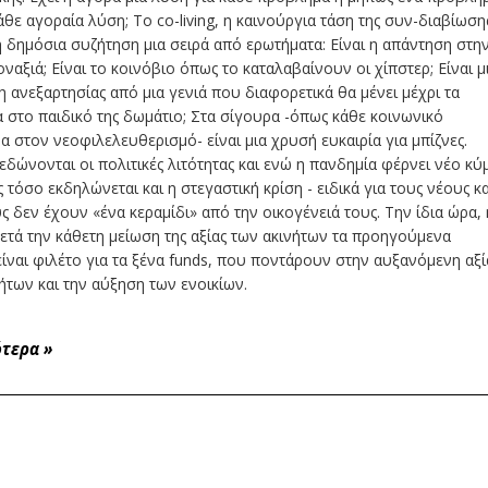
κάθε αγοραία λύση; Το co-living, η καινούργια τάση της συν-διαβίωση
η δημόσια συζήτηση μια σειρά από ερωτήματα: Είναι η απάντηση στη
οναξιά; Είναι το κοινόβιο όπως το καταλαβαίνουν οι χίπστερ; Είναι μ
 ανεξαρτησίας από μια γενιά που διαφορετικά θα μένει μέχρι τα
 στο παιδικό της δωμάτιο; Στα σίγουρα -όπως κάθε κοινωνικό
 στον νεοφιλελευθερισμό- είναι μια χρυσή ευκαιρία για μπίζνες.
δώνονται οι πολιτικές λιτότητας και ενώ η πανδημία φέρνει νέο κύ
 τόσο εκδηλώνεται και η στεγαστική κρίση - ειδικά για τους νέους κα
ς δεν έχουν «ένα κεραμίδι» από την οικογένειά τους. Την ίδια ώρα, 
ετά την κάθετη μείωση της αξίας των ακινήτων τα προηγούμενα
είναι φιλέτο για τα ξένα funds, που ποντάρουν στην αυξανόμενη αξί
ήτων και την αύξηση των ενοικίων.
ότερα
»