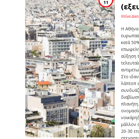
11
(εξε
Ντίνα Δα
Η Αθήνα
ευρωπαϊκ
κατά 50%
επωφελη
αύξηση τ
τελευταί
αντιμετω
Στο ιδαν
λάπτοπ 
συνδυάζο
διαβίωση
πλανήτη.
ονομασία
νοικάρηδ
μάλλον α
20-30 ετ
στεγαστι