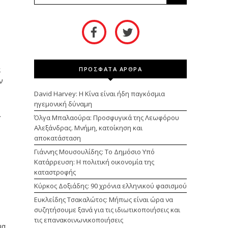
α
ΠΡΟΣΦΑΤΑ ΑΡΘΡΑ
ν
David Harvey: Η Κίνα είναι ήδη παγκόσμια
ηγεμονική δύναμη
.
Όλγα Μπαλαούρα: Προσφυγικά της Λεωφόρου
Αλεξάνδρας. Μνήμη, κατοίκηση και
αποκατάσταση
Γιάννης Μουσουλίδης: Το Δημόσιο Υπό
Κατάρρευση: Η πολιτική οικονομία της
ή
καταστροφής
Κύρκος Δοξιάδης: 90 χρόνια ελληνικού φασισμού
Ευκλείδης Τσακαλώτος: Μήπως είναι ώρα να
συζητήσουμε ξανά για τις ιδιωτικοποιήσεις και
τις επανακοινωνικοποιήσεις
μα