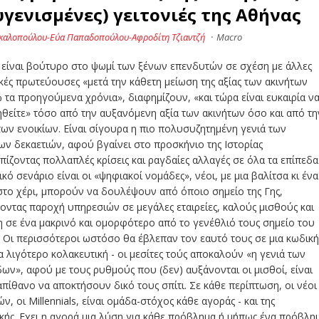
υγενισμένες) γειτονιές της Αθήνας
σκαλοπούλου-Εύα Παπαδοπούλου-Αφροδίτη Τζιαντζή
·
Macro
 είναι βούτυρο στο ψωμί των ξένων επενδυτών σε σχέση με άλλες
ές πρωτεύουσες «μετά την κάθετη μείωση της αξίας των ακινήτων
 τα προηγούμενα χρόνια», διαφημίζουν, «και τώρα είναι ευκαιρία ν
θείτε» τόσο από την αυξανόμενη αξία των ακινήτων όσο και από τη
ων ενοικίων. Είναι σίγουρα η πιο πολυσυζητημένη γενιά των
ων δεκαετιών, αφού βγαίνει στο προσκήνιο της Ιστορίας
πίζοντας πολλαπλές κρίσεις και ραγδαίες αλλαγές σε όλα τα επίπεδα
ικό σενάριο είναι οι «ψηφιακοί νομάδες», νέοι, με μια βαλίτσα κι ένα
στο χέρι, μπορούν να δουλέψουν από όποιο σημείο της Γης,
ντας παροχή υπηρεσιών σε μεγάλες εταιρείες, καλούς μισθούς και
 σε ένα μακρινό και ομορφότερο από το γενέθλιό τους σημείο του
 Οι περισσότεροι ωστόσο θα έβλεπαν τον εαυτό τους σε μια κωδικ
 λιγότερο κολακευτική - οι μεσίτες τούς αποκαλούν «η γενιά των
ων», αφού με τους ρυθμούς που (δεν) αυξάνονται οι μισθοί, είναι
πίθανο να αποκτήσουν δικό τους σπίτι. Σε κάθε περίπτωση, οι νέοι
ών, οι Millennials, είναι ομάδα-στόχος κάθε αγοράς - και της
κής. Εχει η αγορά μια λύση για κάθε πρόβλημα ή μήπως ένα πρόβλη