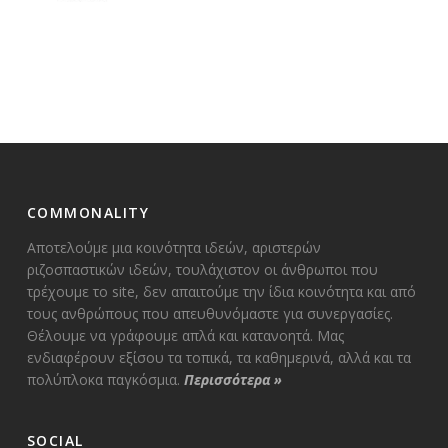
COMMONALITY
Αποτελούμε μια κοινότητα ιδεών, αριστερών
ριζοσπαστικών ιδεών, τουλάχιστον οι άνθρωποι που
τρέχουμε το site, δεν απαιτούμε την ίδια κοινότητα και από
τους ανθρώπους που απευθυνόμαστε για συνεργασίες.
Θέλουμε να γράφουμε απλά και κατανοητά. Μας
ενδιαφέρουν εξίσου τα τοπικά, τα καθημερινά, αλλά και τα
πολύπλοκα παγκόσμια.
Περισσότερα
»
SOCIAL