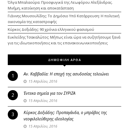
Όλγα Μπαλαούρα: Προσφυγικά της Λεωφόρου Αλεξάνδρας.
Μνήμη, κατοίκηση και αποκατάσταση
Γιάννης Μουσουλίδης: Το Δημόσιο Υπό Κατάρρευση: Η πολιτική
οικονομία της καταστροφής
Κύρκος Δοξιάδης: 90 χρόνια ελληνικού φασισμού
Ευκλείδης Τσακαλώτος: Μήπως είναι ώρα να συζητήσουμε ξανά
για τις ιδιωτικοποιήσεις και τις επανακοινωνικοποιήσεις
ΔΗΜΟΦΙΛΗ ΑΡΘΑ
Αν. Καββαδία: Η εποχή της ασυδοσίας τελειώνει
1
15 Απριλίου, 2016
Έντεκα σημεία για τον ΣΥΡΙΖΑ
2
15 Απριλίου, 2016
Κύρκος Δοξιάδης: Προπαγάνδα, ο μπράβος της
3
νεοφιλελεύθερης ιδεολογίας
15 Απριλίου, 2016