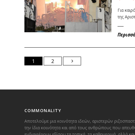
Για καιρ
της Αρι
Περισσ
1
2
COMMONALITY
Αποτελούμε μια κοινότητα ιδεών, αριστερών ριζοσπαστ
την ίδια κοινότητα και από τους ανθρώπους που απευθ
ενδιαφέρουν εξίσου τα τοπικά, τα καθημερινά, αλλά κ