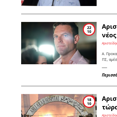
Αρισ
22
10
νέος
Αριστείδη
Α. Προκα
ΠΣ, αμέ
Περισσ
Αρισ
18
10
τώρα
Αριστείδη