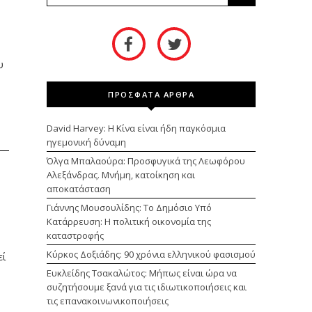
υ
ΠΡΟΣΦΑΤΑ ΑΡΘΡΑ
David Harvey: Η Κίνα είναι ήδη παγκόσμια
ηγεμονική δύναμη
Όλγα Μπαλαούρα: Προσφυγικά της Λεωφόρου
Αλεξάνδρας. Μνήμη, κατοίκηση και
αποκατάσταση
Γιάννης Μουσουλίδης: Το Δημόσιο Υπό
Κατάρρευση: Η πολιτική οικονομία της
καταστροφής
Κύρκος Δοξιάδης: 90 χρόνια ελληνικού φασισμού
εί
Ευκλείδης Τσακαλώτος: Μήπως είναι ώρα να
συζητήσουμε ξανά για τις ιδιωτικοποιήσεις και
τις επανακοινωνικοποιήσεις