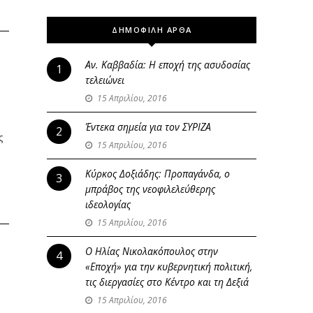
ΔΗΜΟΦΙΛΗ ΑΡΘΑ
Αν. Καββαδία: Η εποχή της ασυδοσίας
1
τελειώνει
15 Απριλίου, 2016
Έντεκα σημεία για τον ΣΥΡΙΖΑ
2
ς
15 Απριλίου, 2016
Κύρκος Δοξιάδης: Προπαγάνδα, ο
3
μπράβος της νεοφιλελεύθερης
ιδεολογίας
15 Απριλίου, 2016
Ο Ηλίας Νικολακόπουλος στην
α
4
«Εποχή» για την κυβερνητική πολιτική,
τις διεργασίες στο Κέντρο και τη Δεξιά
15 Απριλίου, 2016