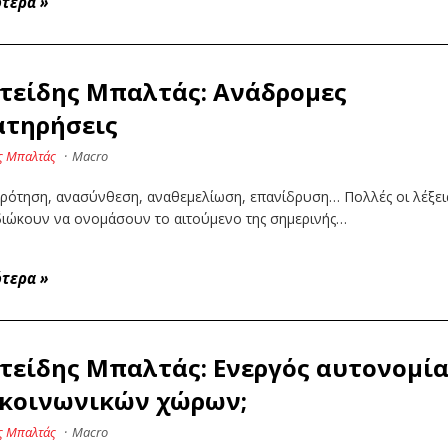
ότερα
»
τείδης Μπαλτάς: Ανάδρομες
ατηρήσεις
ς Μπαλτάς
·
Macro
ρότηση, ανασύνθεση, αναθεμελίωση, επανίδρυση… Πολλές οι λέξει
διώκουν να ονομάσουν το αιτούμενο της σημερινής…
ότερα
»
τείδης Μπαλτάς: Ενεργός αυτονομί
 κοινωνικών χώρων;
ς Μπαλτάς
·
Macro