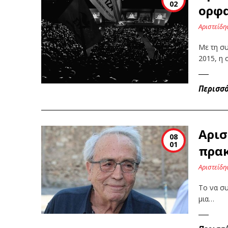
02
ορφ
Αριστείδη
Με τη σ
2015, η 
Περισσ
Αρισ
08
01
πρα
Αριστείδη
Το να συ
μια…