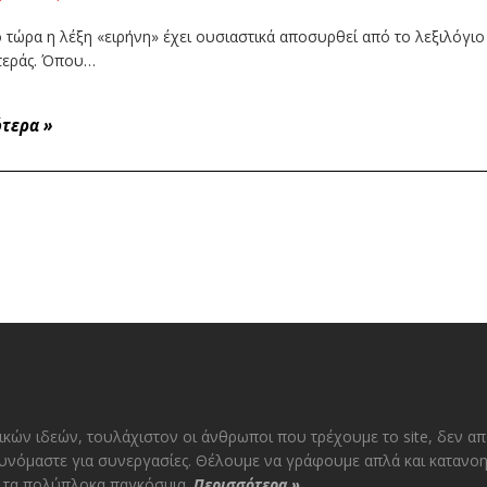
ό τώρα η λέξη «ειρήνη» έχει ουσιαστικά αποσυρθεί από το λεξιλόγιο
στεράς. Όπου…
ότερα
»
ικών ιδεών, τουλάχιστον οι άνθρωποι που τρέχουμε το site, δεν α
υνόμαστε για συνεργασίες. Θέλουμε να γράφουμε απλά και κατανοη
αι τα πολύπλοκα παγκόσμια.
Περισσότερα
»