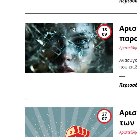
Περισσ
Αρισ
18
09
παρ
Αριστείδη
Ανασυγκ
που επι
Περισσ
Αρισ
27
07
των
Αριστείδη