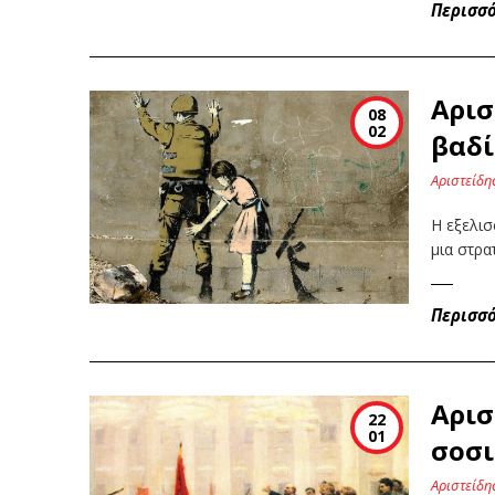
Περισσ
Αρισ
08
02
βαδί
Αριστείδη
Η εξελισ
μια στρα
Περισσ
Αρισ
22
01
σοσι
Αριστείδη