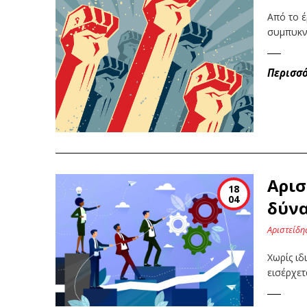
Από το έ
συμπυκν
Περισσ
Αρισ
18
04
δύνα
Αριστείδη
Χωρίς ιδ
εισέρχετ