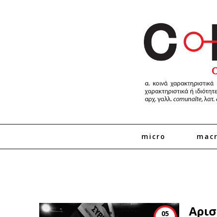
micro
mac
Αρισ
05