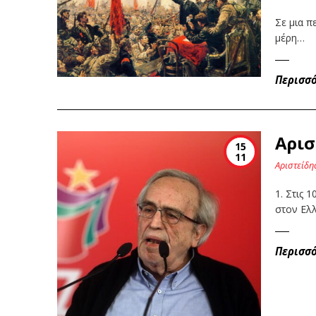
Σε μια π
μέρη…
Περισσ
Αρισ
15
11
Αριστείδη
1. Στις 
στον Ελ
Περισσ