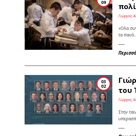
09
πολί
Γιώργος Α
«Ολα συν
τα πανό
Περισσ
Γιώρ
03
02
του
Γιώργος Α
Στην ται
υπερασπ