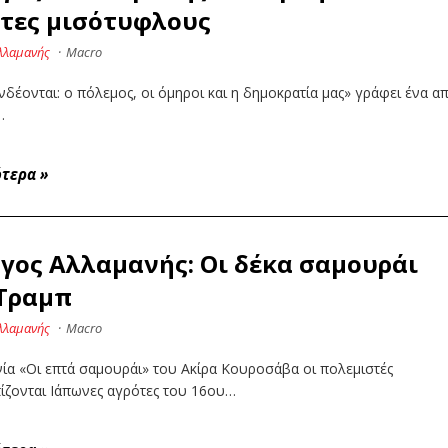
τες μισότυφλους
λλαμανής
·
Macro
δέονται: ο πόλεμος, οι όμηροι και η δημοκρατία μας» γράφει ένα α
…
ότερα
»
γος Αλλαμανής: Οι δέκα σαμουράι
 Τραμπ
λλαμανής
·
Macro
νία «Οι επτά σαμουράι» του Ακίρα Κουροσάβα οι πολεμιστές
ίζονται Ιάπωνες αγρότες του 16ου…