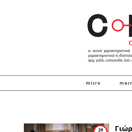
micro
mac
Γιώρ
29