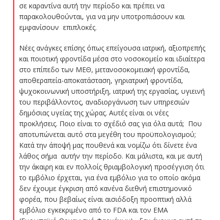
σε καραντίνα αυτή την περίοδο και πρέπει να
παρακολουθούνται, για να μην υποτροπιάσουν και
εμφανίσουν επιπλοκές.
Νέες ανάγκες επίσης όπως επείγουσα ιατρική, αξιοπρεπής
και ποιοτική φροντίδα μέσα στο νοσοκομείο και ιδιαίτερα
στο επίπεδο των ΜΕΘ, μετανοσοκομειακή φροντίδα,
αποθεραπεία-αποκατάσταση, γηριατρική φροντίδα,
ψυχοκοινωνική υποστήριξη, ιατρική της εργασίας, υγιεινή
του περιβάλλοντος, αναδιοργάνωση των υπηρεσιών
δημόσιας υγείας της χώρας. Αυτές είναι οι νέες
προκλήσεις. Ποιο είναι το σχέδιό σας για όλα αυτά; Που
αποτυπώνεται αυτό στα μεγέθη του προϋπολογισμού;
Κατά την άποψή μας πουθενά και νομίζω ότι δίνετε ένα
λάθος σήμα αυτήν την περίοδο. Και μάλιστα, και με αυτή
την άκαιρη και εν πολλοίς θριαμβολογική προσέγγιση ότι
το εμβόλιο έρχεται, για ένα εμβόλιο για το οποίο ακόμα
δεν έχουμε έγκριση από κανένα διεθνή επιστημονικό
φορέα, που βεβαίως είναι αισιόδοξη προοπτική αλλά
εμβόλιο εγκεκριμένο από το FDA και τον ΕΜΑ