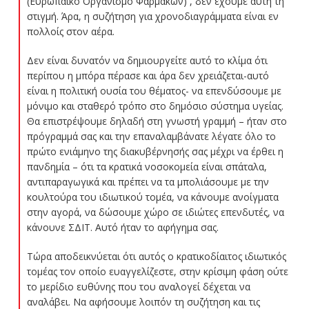
(Ευρωπαϊκό Οργανισμό Φαρμάκων) , δεν έχουμε αυτή τη
στιγμή. Άρα, η συζήτηση για χρονοδιαγράμματα είναι εν
πολλοίς στον αέρα.
Δεν είναι δυνατόν να δημιουργείτε αυτό το κλίμα ότι
περίπου η μπόρα πέρασε και άρα δεν χρειάζεται-αυτό
είναι η πολιτική ουσία του θέματος- να επενδύσουμε με
μόνιμο και σταθερό τρόπο στο δημόσιο σύστημα υγείας.
Θα επιστρέψουμε δηλαδή στη γνωστή γραμμή – ήταν στο
πρόγραμμά σας και την επαναλαμβάνατε λέγατε όλο το
πρώτο ενιάμηνο της διακυβέρνησής σας μέχρι να έρθει η
πανδημία – ότι τα κρατικά νοσοκομεία είναι σπάταλα,
αντιπαραγωγικά και πρέπει να τα μπολιάσουμε με την
κουλτούρα του ιδιωτικού τομέα, να κάνουμε ανοίγματα
στην αγορά, να δώσουμε χώρο σε ιδιώτες επενδυτές, να
κάνουνε ΣΔΙΤ. Αυτό ήταν το αφήγημα σας.
Τώρα αποδεικνύεται ότι αυτός ο κρατικοδίαιτος ιδιωτικός
τομέας τον οποίο ευαγγελίζεστε, στην κρίσιμη φάση ούτε
το μερίδιο ευθύνης που του αναλογεί δέχεται να
αναλάβει. Να αφήσουμε λοιπόν τη συζήτηση και τις