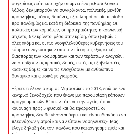
συγκρίσεις διότι καταρχήν υπάρχει ένα μεθοδολογικό
λάθος, δεν μπορούν να συγκρίνονται πολιτικές, μεγέθη,
προσλήψεις, πόροι, δαπάνες, εξοπλισμοί σε μία περίοδο
προ πανδημίας και κατά τη διάρκεια της πανδημίας. Οι
πολιτικές των κομμάτων, οι προτεραιότητες, η κοινωνική
ατζέντα, δεν κρίνεται μέσα στην κρίση, όπου βεβαίως
όλες ακόμα και οι πιο νεοφιλελεύθερες κυβερνήσεις του
κόσμου αναγκάστηκαν υπό την πίεση της εξαιρετικής
διασποράς των κρουσμάτων και των τεράστιων αναγκών,
να στηρίξουν τις κρατικές δομές, αυτές τις εξοβελιστέες
κρατικές δομές και να τις ενισχύσουν με ανθρώπινο
δυναμικό και φυσικά με γιατρούς.
Ξέρετε τι έλεγε ο κύριος Μητσοτάκης το 2018, εδώ σε ένα
κεντρικό ξενοδοχείο που έκανε μια παρουσίαση κάποιων
προγραμματικών θέσεων τότε για την υγεία, ότι «ο
κανόνας 1 προς 5 φυσικά και θα εφαρμοστεί, οι
προσλήψεις δεν θα γίνονται άκριτα και είναι αδιανόητο να
πλεονάζουν γιατροί και να λείπουν νοσηλευτές». Μας
έλεγε δηλαδή ότι τον κανόνα που καταργήσαμε εμείς και