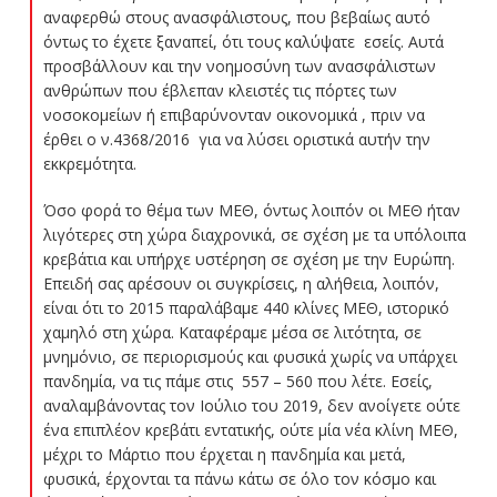
αναφερθώ στους ανασφάλιστους, που βεβαίως αυτό
όντως το έχετε ξαναπεί, ότι τους καλύψατε εσείς. Αυτά
προσβάλλουν και την νοημοσύνη των ανασφάλιστων
ανθρώπων που έβλεπαν κλειστές τις πόρτες των
νοσοκομείων ή επιβαρύνονταν οικονομικά , πριν να
έρθει ο ν.4368/2016 για να λύσει οριστικά αυτήν την
εκκρεμότητα.
Όσο φορά το θέμα των ΜΕΘ, όντως λοιπόν οι ΜΕΘ ήταν
λιγότερες στη χώρα διαχρονικά, σε σχέση με τα υπόλοιπα
κρεβάτια και υπήρχε υστέρηση σε σχέση με την Ευρώπη.
Επειδή σας αρέσουν οι συγκρίσεις, η αλήθεια, λοιπόν,
είναι ότι το 2015 παραλάβαμε 440 κλίνες ΜΕΘ, ιστορικό
χαμηλό στη χώρα. Καταφέραμε μέσα σε λιτότητα, σε
μνημόνιο, σε περιορισμούς και φυσικά χωρίς να υπάρχει
πανδημία, να τις πάμε στις 557 – 560 που λέτε. Εσείς,
αναλαμβάνοντας τον Ιούλιο του 2019, δεν ανοίγετε ούτε
ένα επιπλέον κρεβάτι εντατικής, ούτε μία νέα κλίνη ΜΕΘ,
μέχρι το Μάρτιο που έρχεται η πανδημία και μετά,
φυσικά, έρχονται τα πάνω κάτω σε όλο τον κόσμο και