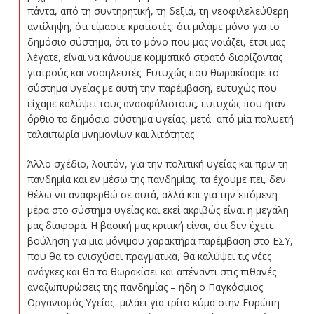
πάντα, από τη συντηρητική, τη δεξιά, τη νεοφιλελεύθερη
αντίληψη, ότι είμαστε κρατιστές, ότι μιλάμε μόνο για το
δημόσιο σύστημα, ότι το μόνο που μας νοιάζει, έτσι μας
λέγατε, είναι να κάνουμε κομματικό στρατό διορίζοντας
γιατρούς και νοσηλευτές. Ευτυχώς που θωρακίσαμε το
σύστημα υγείας με αυτή την παρέμβαση, ευτυχώς που
είχαμε καλύψει τους ανασφάλιστους, ευτυχώς που ήταν
όρθιο το δημόσιο σύστημα υγείας, μετά από μία πολυετή
ταλαιπωρία μνημονίων και λιτότητας .
Άλλο σχέδιο, λοιπόν, για την πολιτική υγείας και πριν τη
πανδημία και εν μέσω της πανδημίας, τα έχουμε πει, δεν
θέλω να αναφερθώ σε αυτά, αλλά και για την επόμενη
μέρα στο σύστημα υγείας και εκεί ακριβώς είναι η μεγάλη
μας διαφορά. Η βασική μας κριτική είναι, ότι δεν έχετε
βούληση για μια μόνιμου χαρακτήρα παρέμβαση στο ΕΣΥ,
που θα το ενισχύσει πραγματικά, θα καλύψει τις νέες
ανάγκες και θα το θωρακίσει και απέναντι στις πιθανές
αναζωπυρώσεις της πανδημίας – ήδη ο Παγκόσμιος
Οργανισμός Υγείας μιλάει για τρίτο κύμα στην Ευρώπη