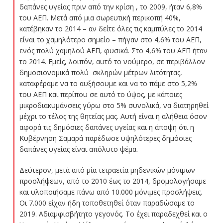
δαπάνες υγείας πριν από την κρίση , το 2009, ήταν 6,8%
του ΑΕΠ. Μετά από μια σωρευτική περικοπή 40%,
κατέβηκαν το 2014 – αν δείτε όλες τις καμπύλες το 2014
είναι το χαμηλότερο σημείο – πήγαν στο 4,6% του ΑΕΠ,
ενός πολύ χαμηλού ΑΕΠ, φυσικά. Στο 4,6% του ΑΕΠ ήταν
το 2014. Εμείς, λοιπόν, αυτό το νούμερο, σε περιβάλλον
δημοσιονομικά πολύ σκληρών μέτρων λιτότητας,
καταφέραμε να το αυξήσουμε και να το πάμε στο 5,2%
του ΑΕΠ και περίπου σε αυτό το ύψος, με κάποιες
μικροδιακυμάνσεις γύρω στο 5% συνολικά, να διατηρηθεί
μέχρι το τέλος της θητείας μας. Αυτή είναι η αλήθεια όσον
αφορά τις δημόσιες δαπάνες υγείας και η άποψη ότι η
Κυβέρνηση Σαμαρά παρέδωσε υψηλότερες δημόσιες
δαπάνες υγείας είναι απόλυτο ψέμα.
Δεύτερον, μετά από μία τετραετία μηδενικών μόνιμων
προσλήψεων, από το 2010 έως το 2014, δρομολογήσαμε
και υλοποιήσαμε πάνω από 10.000 μόνιμες προσλήψεις.
Οι 7.000 είχαν ήδη τοποθετηθεί όταν παραδώσαμε το
2019. Αδιαμφισβήτητο γεγονός. Το έχει παραδεχθεί και ο