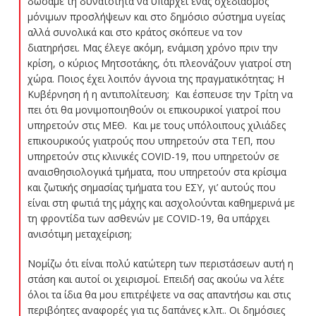
δώσαμε τη δυνατότητα να υπάρχει ένας σχεδιασμός
μόνιμων προσλήψεων και στο δημόσιο σύστημα υγείας
αλλά συνολικά και στο κράτος σκόπευε να τον
διατηρήσει. Μας έλεγε ακόμη, ενάμιση χρόνο πριν την
κρίση, ο κύριος Μητσοτάκης, ότι πλεονάζουν γιατροί στη
χώρα. Ποιος έχει λοιπόν άγνοια της πραγματικότητας; Η
Κυβέρνηση ή η αντιπολίτευση; Και έσπευσε την Τρίτη να
πει ότι θα μονιμοποιηθούν οι επικουρικοί γιατροί που
υπηρετούν στις ΜΕΘ. Kαι με τους υπόλοιπους χιλιάδες
επικουρικούς γιατρούς που υπηρετούν στα ΤΕΠ, που
υπηρετούν στις κλινικές COVID-19, που υπηρετούν σε
αναισθησιολογικά τμήματα, που υπηρετούν στα κρίσιμα
και ζωτικής σημασίας τμήματα του ΕΣΥ, γι’ αυτούς που
είναι στη φωτιά της μάχης και ασχολούνται καθημερινά με
τη φροντίδα των ασθενών με COVID-19, θα υπάρχει
ανισότιμη μεταχείριση;
Νομίζω ότι είναι πολύ κατώτερη των περιστάσεων αυτή η
στάση και αυτοί οι χειρισμοί. Επειδή σας ακούω να λέτε
όλοι τα ίδια θα μου επιτρέψετε να σας απαντήσω και στις
περιβόητες αναφορές για τις δαπάνες κ.λπ.. Οι δημόσιες