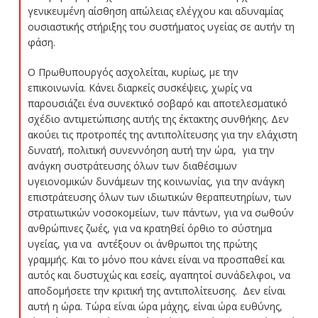
γενικευμένη αίσθηση απώλειας ελέγχου και αδυναμίας
ουσιαστικής στήριξης του συστήματος υγείας σε αυτήν τη
φάση.
Ο Πρωθυπουργός ασχολείται, κυρίως, με την
επικοινωνία. Κάνει διαρκείς συσκέψεις, χωρίς να
παρουσιάζει ένα συνεκτικό σοβαρό και αποτελεσματικό
σχέδιο αντιμετώπισης αυτής της έκτακτης συνθήκης. Δεν
ακούει τις προτροπές της αντιπολίτευσης για την ελάχιστη
δυνατή, πολιτική συνεννόηση αυτή την ώρα, για την
ανάγκη συστράτευσης όλων των διαθέσιμων
υγειονομικών δυνάμεων της κοινωνίας, για την ανάγκη
επιστράτευσης όλων των ιδιωτικών θεραπευτηρίων, των
στρατιωτικών νοσοκομείων, των πάντων, για να σωθούν
ανθρώπινες ζωές, για να κρατηθεί όρθιο το σύστημα
υγείας, για να αντέξουν οι άνθρωποι της πρώτης
γραμμής. Και το μόνο που κάνει είναι να προσπαθεί και
αυτός και δυστυχώς και εσείς, αγαπητοί συνάδελφοι, να
αποδομήσετε την κριτική της αντιπολίτευσης. Δεν είναι
αυτή η ώρα. Τώρα είναι ώρα μάχης, είναι ώρα ευθύνης,