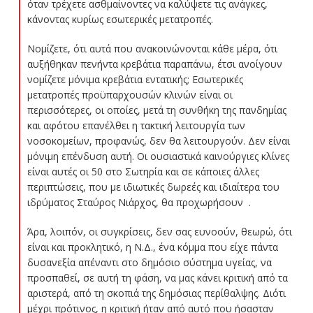
όταν τρέχετε ασθμαίνοντες να καλύψετε τις ανάγκες,
κάνοντας κυρίως εσωτερικές μετατροπές.
Νομίζετε, ότι αυτά που ανακοινώνονται κάθε μέρα, ότι
αυξήθηκαν πενήντα κρεβάτια παραπάνω, έτσι ανοίγουν
νομίζετε μόνιμα κρεβάτια εντατικής; Εσωτερικές
μετατροπές προϋπαρχουσών κλινών είναι οι
περισσότερες, οι οποίες, μετά τη συνθήκη της πανδημίας
και αφότου επανέλθει η τακτική λειτουργία των
νοσοκομείων, προφανώς, δεν θα λειτουργούν. Δεν είναι
μόνιμη επένδυση αυτή. Οι ουσιαστικά καινούργιες κλίνες
είναι αυτές οι 50 στο Σωτηρία και σε κάποιες άλλες
περιπτώσεις, που με ιδιωτικές δωρεές και ιδιαίτερα του
ιδρύματος Σταύρος Νιάρχος, θα προχωρήσουν .
Άρα, λοιπόν, οι συγκρίσεις, δεν σας ευνοούν, θεωρώ, ότι
είναι και προκλητικό, η Ν.Δ., ένα κόμμα που είχε πάντα
δυσανεξία απέναντι στο δημόσιο σύστημα υγείας, να
προσπαθεί, σε αυτή τη φάση, να μας κάνει κριτική από τα
αριστερά, από τη σκοπιά της δημόσιας περίθαλψης. Διότι
μέχρι πρότινος, η κριτική ήταν από αυτό που ήσασταν