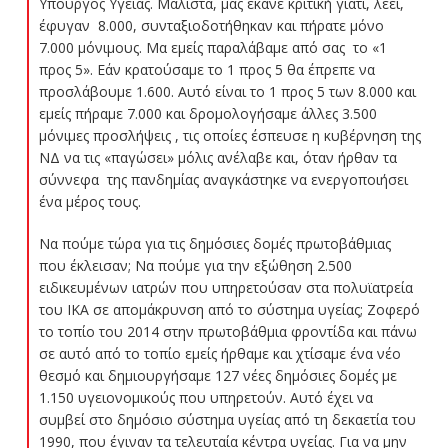
Υπουργός Υγείας. Μάλιστα, μας έκανε κριτική γιατί, λέει,
έφυγαν 8.000, συνταξιοδοτήθηκαν και πήρατε μόνο
7.000 μόνιμους. Μα εμείς παραλάβαμε από σας το «1
προς 5». Εάν κρατούσαμε το 1 προς 5 θα έπρεπε να
προσλάβουμε 1.600. Αυτό είναι το 1 προς 5 των 8.000 και
εμείς πήραμε 7.000 και δρομολογήσαμε άλλες 3.500
μόνιμες προσλήψεις , τις οποίες έσπευσε η κυβέρνηση της
ΝΔ να τις «παγώσει» μόλις ανέλαβε και, όταν ήρθαν τα
σύννεφα της πανδημίας αναγκάστηκε να ενεργοποιήσει
ένα μέρος τους.
Να πούμε τώρα για τις δημόσιες δομές πρωτοβάθμιας
που έκλεισαν; Να πούμε για την εξώθηση 2.500
ειδικευμένων ιατρών που υπηρετούσαν στα πολυϊατρεία
του ΙΚΑ σε απομάκρυνση από το σύστημα υγείας; Ζοφερό
το τοπίο του 2014 στην πρωτοβάθμια φροντίδα και πάνω
σε αυτό από το τοπίο εμείς ήρθαμε και χτίσαμε ένα νέο
θεσμό και δημιουργήσαμε 127 νέες δημόσιες δομές με
1.150 υγειονομικούς που υπηρετούν. Αυτό έχει να
συμβεί στο δημόσιο σύστημα υγείας από τη δεκαετία του
1990, που έγιναν τα τελευταία κέντρα υγείας. Για να μην