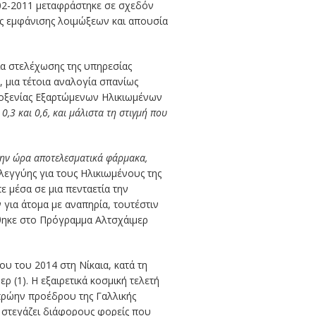
02-2011 μεταφράστηκε σε σχεδόν
ς εμφάνισης λοιμώξεων και απουσία
α στελέχωσης της υπηρεσίας
 μια τέτοια αναλογία σπανίως
λοξενίας Εξαρτώμενων Ηλικιωμένων
0,3 και 0,6, και μάλιστα τη στιγμή που
 την ώρα αποτελεσματικά φάρμακα,
λεγγύης για τους Ηλικιωμένους της
 μέσα σε μια πενταετία την
ια άτομα με αναπηρία, τουτέστιν
φθηκε στο Πρόγραμμα Αλτσχάιμερ
ου του 2014 στη Νίκαια, κατά τη
 (1). Η εξαιρετικά κοσμική τελετή
πρώην προέδρου της Γαλλικής
 στεγάζει διάφορους φορείς που