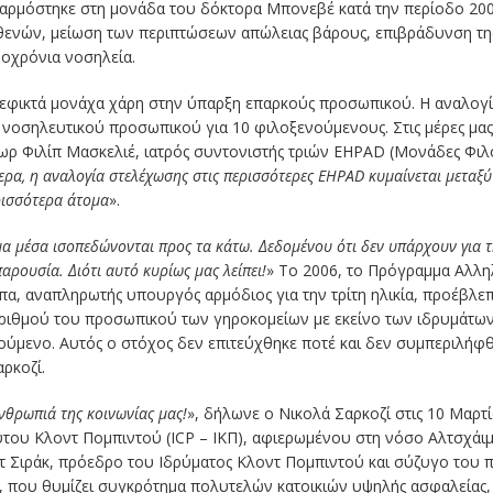
αρμόστηκε στη μονάδα του δόκτορα Μπονεβέ κατά την περίοδο 20
θενών, μείωση των περιπτώσεων απώλειας βάρους, επιβράδυνση τη
οχρόνια νοσηλεία.
 εφικτά μονάχα χάρη στην ύπαρξη επαρκούς προσωπικού. Η αναλογί
 νοσηλευτικού προσωπικού για 10 φιλοξενούμενους. Στις μέρες μας,
τωρ Φιλίπ Μασκελιέ, ιατρός συντονιστής τριών EHPAD (Μονάδες Φι
ερα, η αναλογία στελέχωσης στις περισσότερες
EHPAD
κυμαίνεται μεταξύ 
ρισσότερα άτομα
».
ιμα μέσα ισοπεδώνονται προς τα κάτω. Δεδομένου ότι δεν υπάρχουν για
ρουσία. Διότι αυτό κυρίως μας λείπει!
» Το 2006, το Πρόγραμμα Αλλη
α, αναπληρωτής υπουργός αρμόδιος για την τρίτη ηλικία, προέβλεπε
ιθμού του προσωπικού των γηροκομείων με εκείνο των ιδρυμάτων γ
νούμενο. Αυτός ο στόχος δεν επιτεύχθηκε ποτέ και δεν συμπεριλή
ρκοζί.
νθρωπιά της κοινωνίας μας!
», δήλωνε ο Νικολά Σαρκοζί στις 10 Μαρτί
ύτου Κλοντ Πομπιντού (ICP – ΙΚΠ), αφιερωμένου στη νόσο Αλτσχάιμερ
τ Σιράκ, πρόεδρο του Ιδρύματος Κλοντ Πομπιντού και σύζυγο του 
ο, που θυμίζει συγκρότημα πολυτελών κατοικιών υψηλής ασφαλείας,