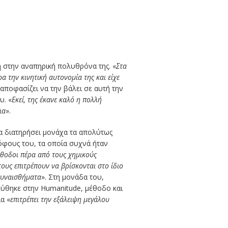
η στην αναπηρική πολυθρόνα της. «
Στα
 την κινητική αυτονομία της και είχε
, αποφασίζει να την βάλει σε αυτή την
υ. «
Εκεί, της έκανε καλό η πολλή
ια
».
α διατηρήσει μονάχα τα απολύτως
φους του, τα οποία συχνά ήταν
έθοδοι πέρα από τους χημικούς
τους επιτρέπουν να βρίσκονται στο ίδιο
 συναισθήματα
». Στη μονάδα του,
εύθηκε στην Humanitude, μέθοδο και
α «
επιτρέπει την εξάλειψη μεγάλου