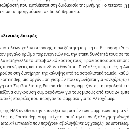
βιβαστή που εμπλέκεται στη διαδικασία της μνήμης. Το τέταρτο (η 
τεί με τα προηγούμενα σε διπλή θεραπεία.
κλινικές δοκιμές
αστολέων χολινεστεράσης, η ανεξάρτητη ιατρική επιθεώρηση «Prescr
 τον μεγάλο αριθμό παρενεργειών και την επικινδυνότητά τους σε
λα κατήγγελλε το υπερβολικό κόστος τους. Προειδοποιούσε επίσης κ
ς παρενέργειες και τον κίνδυνο θανάτου. Παρ’ όλες τις κριτικές, η 
ρούσε στη διατήρηση της κάλυψης από τα ασφαλιστικά ταμεία, κα
 Η Formindep, μια οργάνωση γιατρών που αγωνίζεται για «
ανεξάρτητη 
ή στο Συμβούλιο της Επικρατείας υπογραμμίζοντας τη μεροληψία τ
μείζονα σύγκρουση συμφερόντων για τους μισούς από τους 24 εμπε
υτικές εταιρείες που παρήγαν τα φάρμακα για το Αλτσχάιμερ.
ιας της HAS ανέθεσε την επανεξέταση αυτών των φαρμάκων σε μια ν
λος της Formindep, συμμετείχε σε αυτή την επαναξιολόγηση: «
Υπήρξ
ιατρική υπηρεσία που παρέχουν αξιολογήθηκε ως χαμηλή, με αποτέλεσ