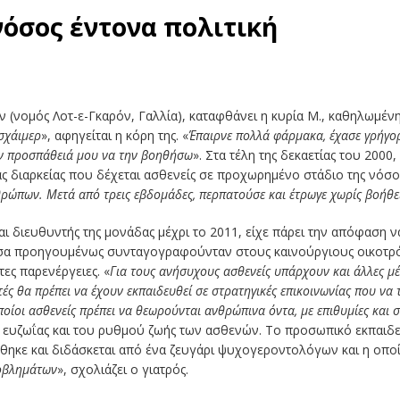
νόσος έντονα πολιτική
 (νομός Λοτ-ε-Γκαρόν, Γαλλία), καταφθάνει η κυρία Μ., καθηλωμέν
σχάιμερ
», αφηγείται η κόρη της. «
Έπαιρνε πολλά φάρμακα, έχασε γρήγορα
ην προσπάθειά μου να την βοηθήσω
». Στα τέλη της δεκαετίας του 2000
ς διαρκείας που δέχεται ασθενείς σε προχωρημένο στάδιο της νόσο
ρώπων. Μετά από τρεις εβδομάδες, περπατούσε και έτρωγε χωρίς βοήθε
 διευθυντής της μονάδας μέχρι το 2011, είχε πάρει την απόφαση ν
όσα προηγουμένως συνταγογραφούνταν στους καινούργιους οικοτρό
ες παρενέργειες. «
Για τους ανήσυχους ασθενείς υπάρχουν και άλλες μ
ές θα πρέπει να έχουν εκπαιδευθεί σε στρατηγικές επικοινωνίας που να 
ποίοι ασθενείς πρέπει να θεωρούνται ανθρώπινα όντα, με επιθυμίες και
ς ευζωΐας και του ρυθμού ζωής των ασθενών. Το προσωπικό εκπαιδ
ηκε και διδάσκεται από ένα ζευγάρι ψυχογεροντολόγων και η οποί
οβλημάτων
», σχολιάζει ο γιατρός.