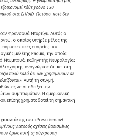
θεί ως ανεπαρκής. Η γνωμοδότησή μας
 εξοικονομεί κάθε χρόνο 130
πικού στις
EHPAD
. Ωστόσο, ποτέ δεν
 Ζαν Φρανσουά Νταρτίγκ. Αυτός ο
ντώ, ο οποίος υπήρξε μέλος της
 φαρμακευτικές εταιρείες που
ογικής μελέτης Paquid, την οποία
υνό Ντυμπουά, καθηγητής Νευρολογίας
Αλτσχάιμερ, αναγνώρισε ότι και στη
ρίζω πολύ καλά ότι δεν χρησιμεύουν σε
ελπίζονται
». Αυτή τη στιγμή,
αθώντας να αποδείξει την
ρώτων συμπτωμάτων. Η αμερικανική
 και επίσης χρηματοδοτεί τη σημαντική
ισυντάκτης του «Prescrire»: «
Η
υμένους γιατρούς σχέσεις βασισμένες
ιώνουν όμως αυτή τη σύγκρουση