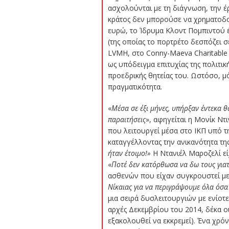
ασχολούνται με τη διάγνωση, την έ
κράτος δεν μπορούσε να χρηματοδ
ευρώ, το Ίδρυμα Κλοντ Πομπιντού 
(της οποίας το πορτρέτο δεσπόζει 
LVMH, στο Conny-Maeva Charitable 
ως υπόδειγμα επιτυχίας της πολιτικ
προεδρικής θητείας του. Ωστόσο, μό
πραγματικότητα.
«
Μέσα σε έξι μήνες, υπήρξαν έντεκα 
παραιτήσεις
», αφηγείται η Μονίκ Ν
που λειτουργεί μέσα στο ΙΚΠ υπό τη 
καταγγέλλοντας την ανικανότητα της
ήταν έτοιμο!»
Η Ντανιέλ Μαροζελί είχ
«
Ποτέ δεν κατόρθωσα να δω τους γιατ
ασθενών που είχαν συγκρουστεί με
Νίκαιας για να περιγράψουμε όλα όσα
μια σειρά δυσλειτουργιών με ενίοτε
αρχές Δεκεμβρίου του 2014, δέκα οι
εξακολουθεί να εκκρεμεί). Ένα χρόνο