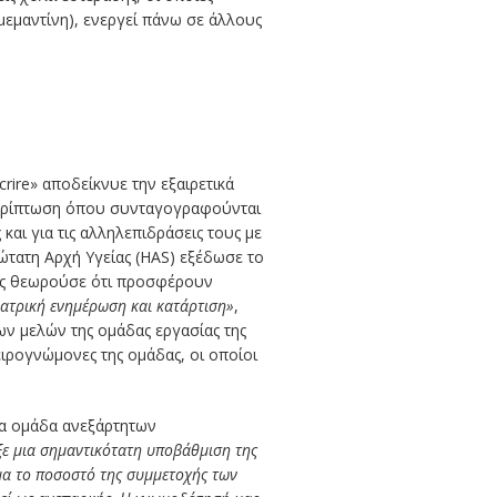
μεμαντίνη), ενεργεί πάνω σε άλλους
ire» αποδείκνυε την εξαιρετικά
 περίπτωση όπου συνταγογραφούνται
αι για τις αλληλεπιδράσεις τους με
Ανώτατη Αρχή Υγείας (HAS) εξέδωσε το
θώς θεωρούσε ότι προσφέρουν
ιατρική ενημέρωση και κατάρτιση»
,
ων μελών της ομάδας εργασίας της
ιρογνώμονες της ομάδας, οι οποίοι
έα ομάδα ανεξάρτητων
ε μια σημαντικότατη υποβάθμιση της
μα το ποσοστό της συμμετοχής των