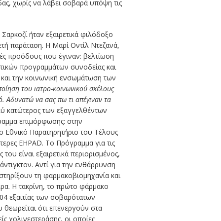
ας, χωρίς να λάβει σοβαρά υπόψη τις
Σαρκοζί ήταν εξαιρετικά φιλόδοξο
ετή παράταση. Η Μαρί Οντίλ Ντεζανά,
ές προόδους που έγιναν: βελτίωση
ητικών προγραμμάτων συνοδείας και
α και την κοινωνική ενσωμάτωση των
ποίηση του ιατρο-κοινωνικού σκέλους
ό. Αδυνατώ να σας πω τι απέγιναν τα
ολύ κατώτερος των εξαγγελθέντων
γραμμα επιμόρφωσης: στην
το Εθνικό Παρατηρητήριο του Τέλους
ότερες EHPAD. Το Πρόγραμμα για τις
του είναι εξαιρετικά περιορισμένος,
άντιγκτον. Αντί για την ενθάρρυνση
οστηρίξουν τη φαρμακοβιομηχανία και
ερα. Η τακρίνη, το πρώτο φάρμακο
04 εξαιτίας των σοβαρότατων
υ θεωρείται ότι επενεργούν στα
είς χολινεστεράσης, οι οποίες