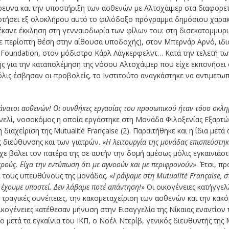
ρευνα και την υποστήριξη των ασθενών με Αλτσχάιμερ στα διαφορετ
οτήσει εξ ολοκλήρου αυτό το φιλόδοξο πρόγραμμα δημόσιου χαρακ
έκανε έκκληση στη γενναιοδωρία των φίλων του: στη δισεκατομμυ
σε περίοπτη θέση στην αίθουσα υποδοχής), στον Μπερνάρ Αρνό, ιδι
Foundation, στον μόδιστρο Κάρλ Λάγκερφελντ… Κατά την τελετή τω
ής για την καταπολέμηση της νόσου Αλτσχάιμερ που είχε εκπονήσει ο
λις έσβησαν οι προβολείς, το Ινστιτούτο αναγκάστηκε να αντιμετωπ
θάνατοι ασθενών! Οι συνθήκες εργασίας του προσωπικού ήταν τόσο σκλη
τινελί, νοσοκόμος η οποία εργάστηκε στη Μονάδα Φιλοξενίας Εξαρ
διαχείριση της Mutualité Française (2). Παραιτήθηκε και η ίδια μετά
 διεύθυνσης και των γιατρών. «
Η λειτουργία της μονάδας επισπεύστηκε
ε βάλει τον πατέρα της σε αυτήν την δομή αμέσως μόλις εγκαινιάστη
ρούς. Είχα την εντύπωση ότι με αγνοούν και με περιφρονούν
». Έτσι, π
 τους υπευθύνους της μονάδας. «
Γράψαμε στη
Mutualit
é
Fran
ç
aise
, 
 έχουμε υποστεί. Δεν λάβαμε ποτέ απάντηση!
» Οι οικογένειες κατήγγε
 τραγικές συνέπειες, την κακομεταχείριση των ασθενών και την κακό
κογένειες κατέθεσαν μήνυση στην Εισαγγελία της Νίκαιας εναντίον τ
 μετά τα εγκαίνια του ΙΚΠ, ο Νοέλ Ντερίβ, γενικός διευθυντής της M