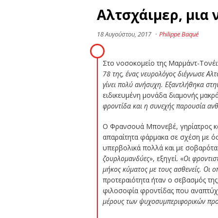
Αλτσχάιμερ, μια 
18 Αυγούστου, 2017
·
Philippe Baqué
Στο νοσοκομείο της Μαρμάντ-Τονέιν
78 της, ένας νευρολόγος διέγνωσε Αλτ
γίνει πολύ ανήσυχη. Εξαντλήθηκα στ
ειδικευμένη μονάδα διαμονής μακρά
φροντίδα και η συνεχής παρουσία ανθ
Ο Φρανσουά Μπονεβέ, γηρίατρος και
απαραίτητα φάρμακα σε σχέση με 
υπερβολικά πολλά και με σοβαρότατ
ζουρλομανδύες
», εξηγεί. «
Οι φροντιστ
μήκος κύματος με τους ασθενείς. Οι ο
προτεραιότητα ήταν ο σεβασμός τη
φιλοσοφία φροντίδας που αναπτύχθ
μέρους των ψυχοσυμπεριφορικών πρ