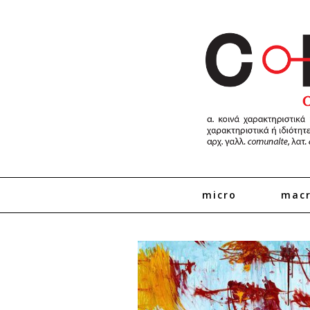
micro
mac