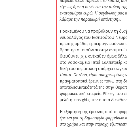
ασφαλιστικών ταμείων στο κόστος αυ
είχε ως άμεση συνέπεια την πτώση τ
εκατομμύρια ευρώ. Η οργάνωσή μας π
λάβαμε την παραμικρή απάντηση
».
Προκειμένου να προβάλουν τη δική 
νευρολόγος του Ινστιτούτου Νευρ
πρώτης ομάδας εμπειρογνωμόνων της 
δραστηριοποιούνται στην αντιμετώπι
διευθύνει [6]), ανέκαθεν όμως δήλ
στο νοσοκομείο Πιτιέ-Σαλπετριέρ κα
δική του περίπτωση υπάρχει σύγκρ
τίποτα. Ωστόσο, είμαι υποχρεωμένος ν
πραγματοποιεί έρευνες πάνω στη δον
αποτελεσματικότητά της στην θερα
φαρμακευτική εταιρεία Pfizer, που 
μελέτη «Insight
»,
την οποία διευθύνε
Η εξάρτηση της έρευνας από τη φαρμ
έρευνα για τη δημιουργία φαρμάκων αν
στο χρήμα και στην παροχή εξυπηρετή