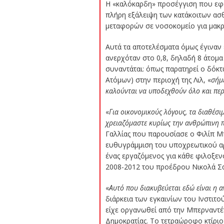
Η «καλόκαρδη» προσέγγιση που εφ
πλήρη εξάλειψη των κατάκοιτων ασ
μεταφορών σε νοσοκομείο για μακρ
Αυτά τα αποτελέσματα όμως έγιναν
ανερχόταν στο 0,8, δηλαδή 8 άτομα
συναντάται: όπως παρατηρεί ο δόκ
Ατόμων) στην περιοχή της Λιλ, «
σήμ
καλούνται να υποδεχθούν όλο και πε
«
Για οικονομικούς λόγους, τα διαθέσ
χρειαζόμαστε κυρίως την ανθρώπινη πα
Γαλλίας που παρουσίασε ο Φιλίπ Μπ
ευθυγράμμιση του υποχρεωτικού αρ
ένας εργαζόμενος για κάθε φιλοξε
2008-2012 του προέδρου Νικολά Σα
«
Αυτό που διακυβεύεται εδώ είναι η α
διάρκεια των εγκαινίων του Ινστιτο
είχε οργανωθεί από την Μπερναντέ
Δημοκρατίας. Το τετραώροφο κτίρι