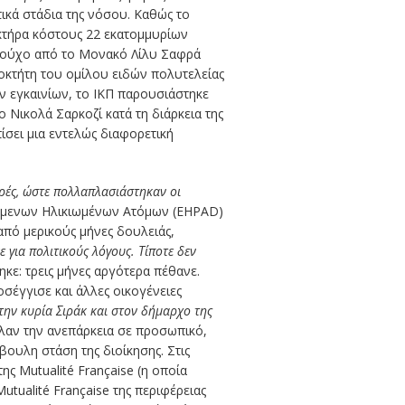
ικά στάδια της νόσου. Καθώς το
τήρα κόστους 22 εκατομμυρίων
ριούχο από το Μονακό Λίλυ Σαφρά
οκτήτη του ομίλου ειδών πολυτελείας
ν εγκαινίων, το ΙΚΠ παρουσιάστηκε
 Νικολά Σαρκοζί κατά τη διάρκεια της
ίσει μια εντελώς διαφορετική
ρές, ώστε πολλαπλασιάστηκαν οι
τώμενων Ηλικιωμένων Ατόμων (EHPAD)
 από μερικούς μήνες δουλειάς,
 για πολιτικούς λόγους. Τίποτε δεν
κε: τρεις μήνες αργότερα πέθανε.
ροσέγγισε και άλλες οικογένειες
στην κυρία Σιράκ και στον δήμαρχο της
λλαν την ανεπάρκεια σε προσωπικό,
βουλη στάση της διοίκησης. Στις
ης Mutualité Française (η οποία
utualité Française της περιφέρειας