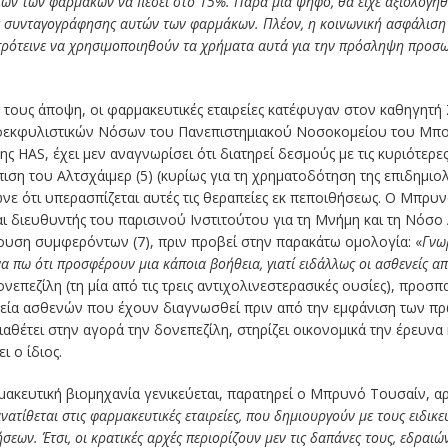
τών των φαρμάκων να πέσει στο 15%. Παρά μία ψήφο, θα είχε αξιολογη
ης συνταγογράφησης αυτών των φαρμάκων. Πλέον, η κοινωνική ασφάλιση
ρότεινε να χρησιμοποιηθούν τα χρήματα αυτά για την πρόσληψη προσω
τους άποψη, οι φαρμακευτικές εταιρείες κατέφυγαν στον καθηγητή
οεκφυλιστικών Νόσων του Πανεπιστημιακού Νοσοκομείου του Μπορ
HAS, έχει μεν αναγνωρίσει ότι διατηρεί δεσμούς με τις κυριότερες
ση του Αλτσχάιμερ (5) (κυρίως για τη χρηματοδότηση της επιδημιολ
ωνε ότι υπερασπίζεται αυτές τις θεραπείες εκ πεποιθήσεως. Ο Μπρ
ι διευθυντής του παρισινού Ινστιτούτου για τη Μνήμη και τη Νόσο 
ουση συμφερόντων (7), πριν προβεί στην παρακάτω ομολογία: «
Γνω
α πω ότι προσφέρουν μια κάποια βοήθεια, γιατί ειδάλλως οι ασθενείς απ
επεζίλη (τη μία από τις τρεις αντιχολινεστερασικές ουσίες), προσπ
πεία ασθενών που έχουν διαγνωσθεί πριν από την εμφάνιση των π
διαθέτει στην αγορά την δονεπεζίλη, στηρίζει οικονομικά την έρευνα
ι ο ίδιος.
ακευτική βιομηχανία γενικεύεται, παρατηρεί ο Μπρυνό Τουσαίν, αρχ
ατίθεται στις φαρμακευτικές εταιρείες, που δημιουργούν με τους ειδικε
σεων. Έτσι, οι κρατικές αρχές περιορίζουν μεν τις δαπάνες τους, εδρα