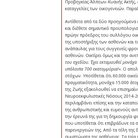
Προβηγκίας-Άλπεων-Κυανής Ακτής, α
καταγγελίες των οικογενειών. Παραδ
Αντίθετα από τα δύο προηγούμενα 
και διέθετε σημαντικό προϋπολογισ
πρώην πρόεδρος του συλλόγου οικο
της υποστήριξης των ασθενών και 
ανάπαυλας για τους συγγενείς-φρον
ασθενών. Οικτίρει όμως και την αν
του σχεδίου. Έχει εκταμιευθεί μονάχα
υπόλοιπα 700 εκατομμύρια!
». Ο απο
στόχων. Υποτίθεται ότι 60.000 οικ
πραγματικότητα, μονάχα 15.000 άτ
της Ζωής εξακολουθεί να επισημαίν
Νευροεκφυλιστικές Νόσους 2014-201
περιλαμβάνει επίσης και την καταπ
της ανθρωπιστικής και ευμενούς αν
την έρευνά της για τη δημιουργία 
που υποτίθεται ότι επιβράδυνε τα
παρενεργειών της. Από τα τέλη της 
συμπτώματα της ασθένειας. Τα τρία 