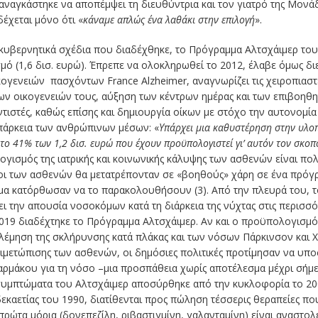
ναγκάστηκε να αποπέμψει τη διευθύντρια και τον γιατρό της Μονάδ
έχεται μόνο ότι «
κάναμε απλώς ένα λαθάκι στην επιλογή
».
κυβερνητικά σχέδια που διαδέχθηκε, το Πρόγραμμα Αλτσχάιμερ του 
μό (1,6 δισ. ευρώ). Έπρεπε να ολοκληρωθεί το 2012, έλαβε όμως δι
γενειών πασχόντων France Alzheimer, αναγνωρίζει τις χειροπιαστ
των οικογενειών τους, αύξηση των κέντρων ημέρας και των επιβοηθ
τιστές, καθώς επίσης και δημιουργία οίκων με στόχο την αυτονομί
επάρκεια των ανθρώπινων μέσων: «
Υπάρχει μια καθυστέρηση στην υλο
 το 41% των 1,2 δισ. ευρώ που έχουν προϋπολογιστεί γι’ αυτόν τον σκοπ
λογισμός της ιατρικής και κοινωνικής κάλυψης των ασθενών είναι π
είοι των ασθενών θα μετατρέπονταν σε «βοηθούς» χάρη σε ένα πρό
ομα κατόρθωσαν να το παρακολουθήσουν (3). Από την πλευρά του, 
ει την απουσία νοσοκόμων κατά τη διάρκεια της νύχτας στις περισσ
9 διαδέχτηκε το Πρόγραμμα Αλτσχάιμερ. Αν και ο προϋπολογισμός 
ολέμηση της σκλήρυνσης κατά πλάκας και των νόσων Πάρκινσον και Χ
τιμετώπισης των ασθενών, οι δημόσιες πολιτικές προτίμησαν να υπ
φαρμάκου για τη νόσο –μια προσπάθεια χωρίς αποτέλεσμα μέχρι σήμ
 συμπτώματα του Αλτσχάιμερ αποσύρθηκε από την κυκλοφορία το 20
δεκαετίας του 1990, διατίθενται προς πώληση τέσσερις θεραπείες πο
πρώτα μόρια (δονεπεζίλη, ριβαστιγμίνη, γαλανταμίνη) είναι αναστολ