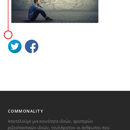
COMMONALITY
Αποτελούμε μια κοινότητα ιδεών, αριστερών
ριζοσπαστικών ιδεών, τουλάχιστον οι άνθρωποι που