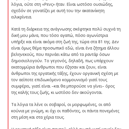
λόγια, ούτε στη «Ρενς» ήταν. Είναι ωστόσο ουσιώδης,
σχεδόν σε γονατίζει με αυτή του την ακατανίκητη
ειλικρίνεια.
Κατά τη διάρκεια της ανάγνωσης σκέφτηκα πολύ συχνά τη
δική μου μάνα, που τόσο αγαπώ, πόσο αγωνίστρια
υπήρξε και είναι ακόμα στη ζωή της, τώρα στα 81 της. Δεν
είναι όμως θέμα προσωπικό εδώ, είναι ένα ζήτημα άλλου
βεληνεκούς, που περνάει κάτω από τα ραντάρ όσων
δημοσιολογούν. Το γεγονός, δηλαδή, πως υπάρχουν
εκατομμύρια άνθρωποι που έζησαν και ζουν, είναι
άνθρωποι της εργατικής τάξης, έχουν οργανική σχέση με
τον αείποτε επιδιωκόμενο κομμουνισμό γιατί τους
συμφέρει, γιατί είναι –και θα μπορούσε να γίνει– όρος
της καλής τους ζωής, κι ωστόσο δεν ακούγονται.
Τα λόγια τα λένε οι σοβαροί, οι μορφωμένες, οι από
κούνια με γνώμη, κι όχι οι παθόντες, οι πάντα πονεμένες
στη μέση και στα χέρια τους.