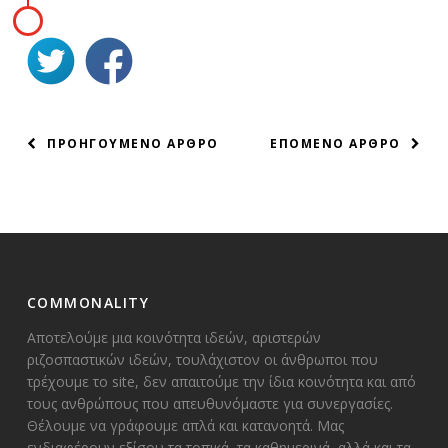
ΠΛΟΗΓΗΣΗ
ΠΡΟΗΓΟΥΜΕΝΟ ΑΡΘΡΟ
ΕΠΟΜΕΝΟ ΑΡΘΡΟ
ΑΡΘΡΩΝ
COMMONALITY
Αποτελούμε μια κοινότητα ιδεών, αριστερών
ριζοσπαστικών ιδεών, τουλάχιστον οι άνθρωποι που
τρέχουμε το site, δεν απαιτούμε την ίδια κοινότητα και από
τους ανθρώπους που απευθυνόμαστε για συνεργασίες.
Θέλουμε να γράφουμε απλά και κατανοητά. Μας
ενδιαφέρουν εξίσου τα τοπικά, τα καθημερινά, αλλά και τα