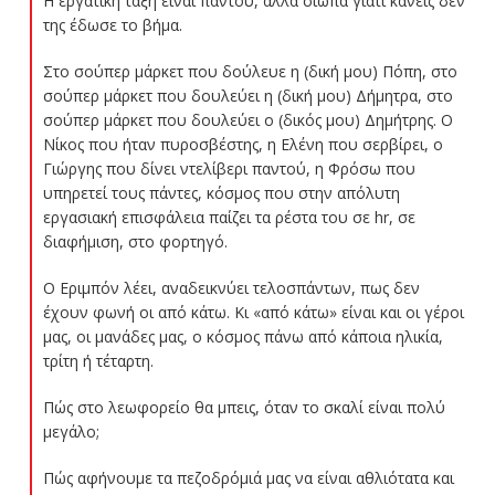
Η εργατική τάξη είναι παντού, αλλά σιωπά γιατί κανείς δεν
της έδωσε το βήμα.
Στο σούπερ μάρκετ που δούλευε η (δική μου) Πόπη, στο
σούπερ μάρκετ που δουλεύει η (δική μου) Δήμητρα, στο
σούπερ μάρκετ που δουλεύει ο (δικός μου) Δημήτρης. Ο
Νίκος που ήταν πυροσβέστης, η Ελένη που σερβίρει, ο
Γιώργης που δίνει ντελίβερι παντού, η Φρόσω που
υπηρετεί τους πάντες, κόσμος που στην απόλυτη
εργασιακή επισφάλεια παίζει τα ρέστα του σε hr, σε
διαφήμιση, στο φορτηγό.
Ο Εριμπόν λέει, αναδεικνύει τελοσπάντων, πως δεν
έχουν φωνή οι από κάτω. Κι «από κάτω» είναι και οι γέροι
μας, οι μανάδες μας, ο κόσμος πάνω από κάποια ηλικία,
τρίτη ή τέταρτη.
Πώς στο λεωφορείο θα μπεις, όταν το σκαλί είναι πολύ
μεγάλο;
Πώς αφήνουμε τα πεζοδρόμιά μας να είναι αθλιότατα και