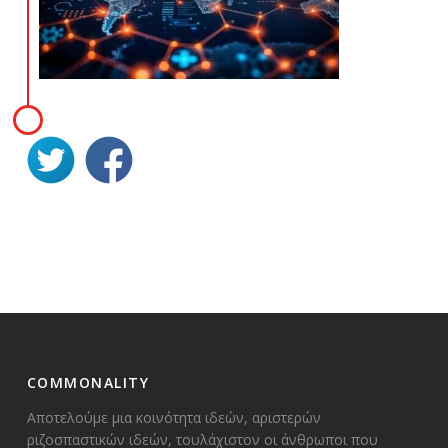
COMMONALITY
Αποτελούμε μια κοινότητα ιδεών, αριστερών
ριζοσπαστικών ιδεών, τουλάχιστον οι άνθρωποι που