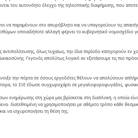
ται τον αυτονόητο έλεγχο της τηλεοπτικής διαφήμισης, που αποτελ
ένοι να παραμένουν στο απυρόβλητο και να υπαγορεύουν τις απαιτή
οθύμων οποιαδήποτε αλλαγή φέρνει το κυβερνητικό νομοσχέδιο γ
ης αντιπολίτευσης, όλως τυχαίως, την ίδια περίοδο κατηγορούν εν 
ς Δικαιοσύνης. Γεγονός απολύτως λογικό αν εξετάσουμε τις πιο πρ
, άνοιξε την πόρτα σε όσους εργοδότες θέλουν να απολύσουν απλή
λιότερα, το ΣτΕ έδωσε συγχωροχάρτι σε μεγαλοφοροφυγάδες, φυσικ
έσων ενημέρωσης στη χώρα μας βρίσκεται στη διαπλοκή, η οποία είνα
νόμενα- διατεθειμένη να χρησιμοποιήσει με αθέμιτο τρόπο κάθε θεσμ
και να ισχυροποιήσει τη θέση της.