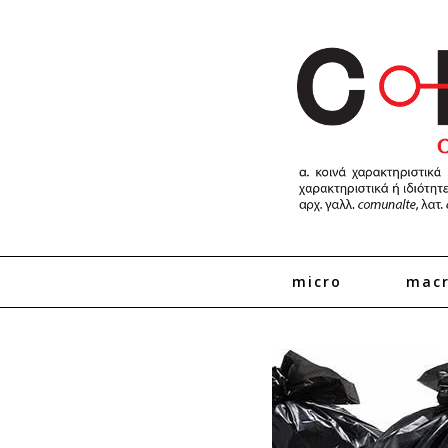
micro
mac