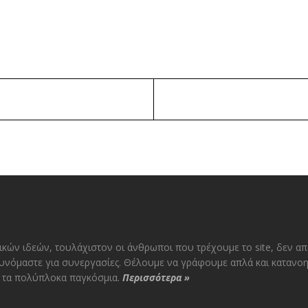
ικών ιδεών, τουλάχιστον οι άνθρωποι που τρέχουμε το site, δεν α
υνόμαστε για συνεργασίες. Θέλουμε να γράφουμε απλά και κατανοη
αι τα πολύπλοκα παγκόσμια.
Περισσότερα
»