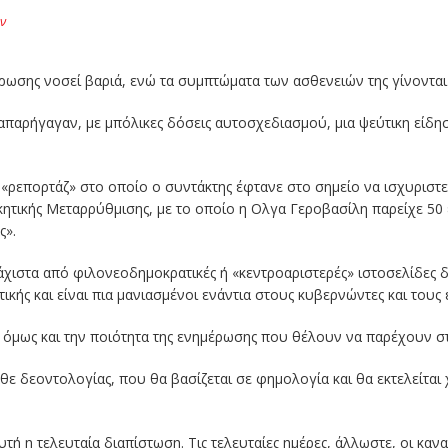
ν
έρωσης νοσεί βαριά, ενώ τα συμπτώματα των ασθενειών της γίνοντα
απαρήγαγαν, με μπόλικες δόσεις αυτοσχεδιασμού, μια ψεύτικη είδ
ρεπορτάζ» στο οποίο ο συντάκτης έφτανε στο σημείο να ισχυριστεί
ητικής Μεταρρύθμισης, με το οποίο η Ολγα Γεροβασίλη παρείχε 50
ς».
άχιστα από φιλονεοδημοκρατικές ή «κεντροαριστερές» ιστοσελίδες δε
τικής και είναι πια μανιασμένοι ενάντια στους κυβερνώντες και του
 όμως και την ποιότητα της ενημέρωσης που θέλουν να παρέχουν σ
ε δεοντολογίας, που θα βασίζεται σε φημολογία και θα εκτελείται 
υτή η τελευταία διαπίστωση. Τις τελευταίες ημέρες, άλλωστε, οι κ