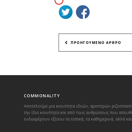
ΠΛΟΗΓΗΣΗ
ΠΡΟΗΓΟΥΜΕΝΟ ΑΡΘΡΟ
ΑΡΘΡΩΝ
COMMONALITY
Αποτελούμε μια κοινότητα ιδεών, αριστερών ριζοσπαστ
την ίδια κοινότητα και από τους ανθρώπους που απευθ
ενδιαφέρουν εξίσου τα τοπικά, τα καθημερινά, αλλά κ