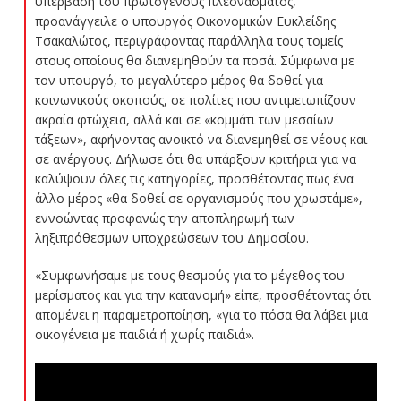
υπέρβαση του πρωτογενούς πλεονάσματος,
προανάγγειλε ο υπουργός Οικονομικών Ευκλείδης
Τσακαλώτος, περιγράφοντας παράλληλα τους τομείς
στους οποίους θα διανεμηθούν τα ποσά. Σύμφωνα με
τον υπουργό, το μεγαλύτερο μέρος θα δοθεί για
κοινωνικούς σκοπούς, σε πολίτες που αντιμετωπίζουν
ακραία φτώχεια, αλλά και σε «κομμάτι των μεσαίων
τάξεων», αφήνοντας ανοικτό να διανεμηθεί σε νέους και
σε ανέργους. Δήλωσε ότι θα υπάρξουν κριτήρια για να
καλύψουν όλες τις κατηγορίες, προσθέτοντας πως ένα
άλλο μέρος «θα δοθεί σε οργανισμούς που χρωστάμε»,
εννοώντας προφανώς την αποπληρωμή των
ληξιπρόθεσμων υποχρεώσεων του Δημοσίου.
«Συμφωνήσαμε με τους θεσμούς για το μέγεθος του
μερίσματος και για την κατανομή» είπε, προσθέτοντας ότι
απομένει η παραμετροποίηση, «για το πόσα θα λάβει μια
οικογένεια με παιδιά ή χωρίς παιδιά».