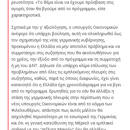
ρευστότητα. «Το θέμα είναι να έχουμε πρόσβαση στις
αγορές όταν θα βγούμε από το πρόγραμμα», είπε
χαρακτηριστικά.
Σχετικά με την γ’ αξιολόγηση, ο υπουργός Οικονομικών
ανέφερε ότι υπάρχει βούληση, αυτή να ολοκληρωθεί έως
τον σχηματισμό της νέας γερμανικής κυβέρνησης,
προκειμένου η Ελλάδα να μην αποτελεί πρόβλημα και να
συμμετάσχει στις συζητήσεις που θα ακολουθήσουν για
το χρέος, την έξοδο από το πρόγραμμα και τη συμμετοχή
ή μη του ΔΝΤ. Δήλωσε ότι υπάρχει κλίμα επίλυσης των
προβλημάτων από όλες τις εμπλεκόμενες πλευρές στις
συζητήσεις, καθώς, παρά τις όποιες διαφωνίες, έχει γίνει
κατανοητό ότι η Ελλάδα έχει χρονοδιάγραμμα για να βγει
από το πρόγραμμα. Ερωτηθείς για το εάν θα αλλάξει η
στάση της γερμανικής πλευράς στην περίπτωση που ο
νέος υπουργός Οικονομικών είναι από το κόμμα των
Φιλελευθέρων, απάντησε πως αυτός μάλλον θα
ασχοληθεί περισσότερο με το εσωτερικό της Γερμανίας
και ότι «η γενική κατεύθυνση της Μέρκελ να εμπλακεί
σοβαρά με την “ατζέντα Μακρόν” δεν θα αλλάξει».