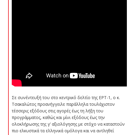
Σε συνέντευξή του στο κεντρικό δελτίο της ΕΡΤ-1, ο κ.
Τσακαλώτος προανήγγειλε παράλληλα τουλάχιστον
τέσσερις εξόδους στις αγορές έως τη λήξη του
προγράμματος, καθώς και μίνι εξόδους έως την
ολοκλήρωσης της γ’ αξιολόγησης με στόχο να καταστούν
πιο ελκυστικά τα ελληνικά ομόλογα και να αντληθεί