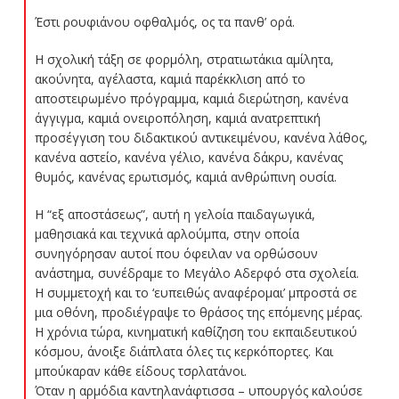
Έστι ρουφιάνου οφθαλμός, ος τα πανθ’ ορά.
Η σχολική τάξη σε φορμόλη, στρατιωτάκια αμίλητα,
ακούνητα, αγέλαστα, καμιά παρέκκλιση από το
αποστειρωμένο πρόγραμμα, καμιά διερώτηση, κανένα
άγγιγμα, καμιά ονειροπόληση, καμιά ανατρεπτική
προσέγγιση του διδακτικού αντικειμένου, κανένα λάθος,
κανένα αστείο, κανένα γέλιο, κανένα δάκρυ, κανένας
θυμός, κανένας ερωτισμός, καμιά ανθρώπινη ουσία.
Η “εξ αποστάσεως”, αυτή η γελοία παιδαγωγικά,
μαθησιακά και τεχνικά αρλούμπα, στην οποία
συνηγόρησαν αυτοί που όφειλαν να ορθώσουν
ανάστημα, συνέδραμε το Μεγάλο Αδερφό στα σχολεία.
Η συμμετοχή και το ‘ευπειθώς αναφέρομαι’ μπροστά σε
μια οθόνη, προδιέγραψε το θράσος της επόμενης μέρας.
Η χρόνια τώρα, κινηματική καθίζηση του εκπαιδευτικού
κόσμου, άνοιξε διάπλατα όλες τις κερκόπορτες. Και
μπούκαραν κάθε είδους τσρλατάνοι.
Όταν η αρμόδια καντηλανάφτισσα – υπουργός καλούσε