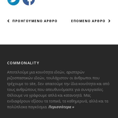
ΠΛΟΗΓΗΣΗ
ΠΡΟΗΓΟΥΜΕΝΟ ΑΡΘΡΟ
ΕΠΟΜΕΝΟ ΑΡΘΡΟ
ΑΡΘΡΩΝ
COMMONALITY
Αποτελούμε μια κοινότητα ιδεών, αριστερών
ριζοσπαστικών ιδεών, τουλάχιστον οι άνθρωποι που
τρέχουμε το site, δεν απαιτούμε την ίδια κοινότητα και από
τους ανθρώπους που απευθυνόμαστε για συνεργασίες.
Θέλουμε να γράφουμε απλά και κατανοητά. Μας
ενδιαφέρουν εξίσου τα τοπικά, τα καθημερινά, αλλά και τα
πολύπλοκα παγκόσμια.
Περισσότερα
»