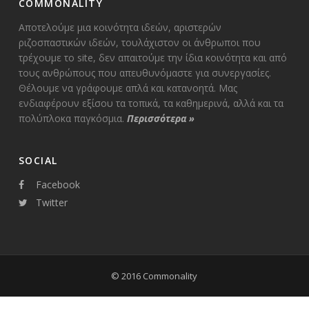
COMMONALITY
Αποτελούμε μια κοινότητα ιδεών, αριστερών
ριζοσπαστικών ιδεών, τουλάχιστον οι άνθρωποι που
τρέχουμε το site, δεν απαιτούμε την ίδια κοινότητα και από
τους ανθρώπους που απευθυνόμαστε για συνεργασίες.
Θέλουμε να γράφουμε απλά και κατανοητά. Μας
ενδιαφέρουν εξίσου τα τοπικά, τα καθημερινά, αλλά και τα
πολύπλοκα παγκόσμια.
Περισσότερα
»
SOCIAL
Facebook
Twitter
© 2016 Commonality