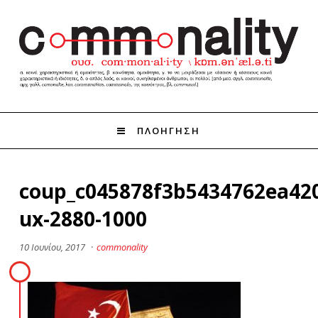
ΠΛΟΗΓΗΣΗ
coup_c045878f3b5434762ea42
ux-2880-1000
10 Ιουνίου, 2017
·
commonality