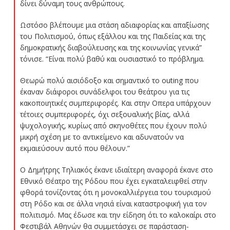
δίνει δύναμη τους ανθρώπους.
Ωστόσο βλέπουμε μια στάση αδιαφορίας και απαξίωσης
του Πολιτισμού, όπως εξάλλου και της Παιδείας και της
δημοκρατικής διαβούλευσης και της κοινωνίας γενικά”
τόνισε. “Είναι πολύ βαθύ και ουσιαστικό το πρόβλημα.
Θεωρώ πολύ αισιόδοξο και σημαντικό το outing που
έκαναν διάφοροι συνάδελφοι του θεάτρου για τις
κακοποιητικές συμπεριφορές. Και στην Οπερα υπάρχουν
τέτοιες συμπεριφορές, όχι σεξουαλικής βίας, αλλά
ψυχολογικής, κυρίως από σκηνοθέτες που έχουν πολύ
μικρή σχέση με το αντικείμενο και αδυνατούν να
εκμαιεύσουν αυτό που θέλουν.”
Ο Δημήτρης Τηλιακός έκανε ιδιαίτερη αναφορά έκανε στο
Εθνικό Θέατρο της Ρόδου που έχει εγκαταλειφθεί στην
φθορά τονίζοντας ότι η μονοκαλλιέργεια του τουρισμού
στη Ρόδο και σε άλλα νησιά είναι καταστροφική για τον
πολιτισμό. Μας έδωσε και την είδηση ότι το καλοκαίρι στο
Φεστιβάλ Αθηνών θα συμμετάσχει σε παράσταση-