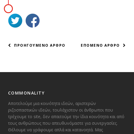
ΠΛΟΗΓΗΣΗ
ΠΡΟΗΓΟΥΜΕΝΟ ΑΡΘΡΟ
ΕΠΟΜΕΝΟ ΑΡΘΡΟ
ΑΡΘΡΩΝ
COMMONALITY
Αποτελούμε μια κοινότητα ιδεών, αριστερών
ριζοσπαστικών ιδεών, τουλάχιστον οι άνθρωποι που
τρέχουμε το site, δεν απαιτούμε την ίδια κοινότητα και από
τους ανθρώπους που απευθυνόμαστε για συνεργασίες.
Θέλουμε να γράφουμε απλά και κατανοητά. Μας