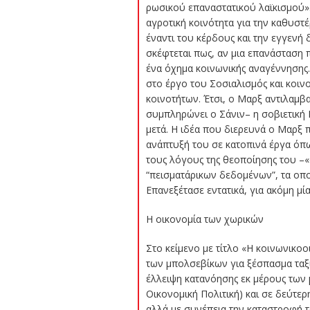
ρωσικού επαναστατικού λαϊκισμού».
αγροτική κοινότητα για την καθυστέ
έναντι του κέρδους και την εγγενή 
σκέφτεται πως, αν μια επανάσταση 
ένα όχημα κοινωνικής αναγέννησης. 
στο έργο του Σοσιαλισμός και κοιν
κοινοτήτων. Έτσι, ο Μαρξ αντιλαμβ
συμπληρώνει ο Σάνιν– η σοβιετική
μετά. Η ιδέα που διερευνά ο Μαρξ 
ανάπτυξή του σε κατοπινά έργα όπως
τους λόγους της θεοποίησης του –«α
“πεισματάρικων δεδομένων”, τα οπο
Επανεξέτασε εντατικά, για ακόμη μί
Η οικονομία των χωρικών
Στο κείμενο με τίτλο «Η κοινωνικοο
των μπολσεβίκων για ξέσπασμα ταξι
έλλειψη κατανόησης εκ μέρους των
Οικονομική Πολιτική) και σε δεύτε
αλλά με συνέπεια την καταστροφή 