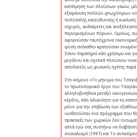
κατάτμηση των πλούσιων γαιών, μέ
εξαφάνιση πολλών φτωχότερων νοικ
πολλαπλής κατεύθυνσης ή κυκλικές α
ισχυρές, αυθαίρετες και ανεξέλεγκτ
περιορισμένων πόρων». Ομοίως, συν
αφορούσαν ταυτόχρονα οικονομικά στ
φύση ανέκαθεν κρατούσαν ενωμένη 
Σάνιν παρατηρεί κάτι χρήσιμο και γ
μεγάλου και σχετικά πλούσιου νοικ
αποδεκτός ως φυσικός ηγέτης παρά 
Στο κείμενο «Το μήνυμα του Τσαγιάν
το πρωτοποριακό έργο του Τσαγιάνο
αλληλοβοήθεια μεταξύ οικογενειών,
κέρδος, κάτι αδιανόητο για τις καπ
μόνο για την επιβίωση των εξαθλιω
υιοθετούταν ένα πρόγραμμα που θα σ
πρακτικές των χωρικών δεν ενσωμα
αλλά εγώ σας συστήνω να διαβάσετε
σοσιαλισμό (1997) και Το αντικείμε