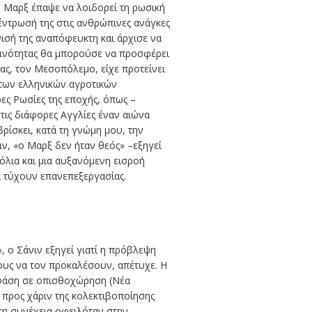
ο Μαρξ έπαψε να λοιδορεί τη ρωσική
κέντρωσή της στις ανθρώπινες ανάγκες
νισή της αναπόφευκτη και άρχισε να
κοινότητας θα μπορούσε να προσφέρει
δας, τον Μεσοπόλεμο, είχε προτείνει
 των ελληνικών αγροτικών
ες Ρωσίες της εποχής, όπως –
ις διάφορες Αγγλίες έναν αιώνα
ίσκει, κατά τη γνώμη μου, την
ιν, «ο Μαρξ δεν ήταν θεός» –εξηγεί
χόλια και μια αυξανόμενη εισροή
α τύχουν επανεπεξεργασίας.
», ο Σάνιν εξηγεί γιατί η πρόβλεψη
ους να τον προκαλέσουν, απέτυχε. Η
 φάση σε οπισθοχώρηση (Νέα
 προς χάριν της κολεκτιβοποίησης
τη συνέχεια οφειλόταν στην