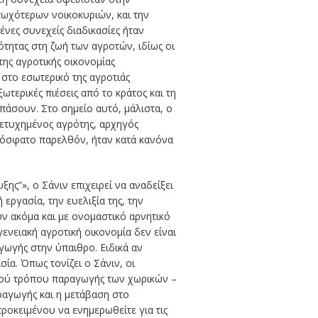
ωχότερων νοικοκυριών, και την
νες συνεχείς διαδικασίες ήταν
ότητας στη ζωή των αγροτών, ιδίως οι
της αγροτικής οικονομίας
στο εσωτερικό της αγροτιάς
τερικές πιέσεις από το κράτος και τη
άσουν. Στο σημείο αυτό, μάλιστα, ο
 πετυχημένος αγρότης, αρχηγός
πρόσφατο παρελθόν, ήταν κατά κανόνα
ης”», ο Σάνιν επιχειρεί να αναδείξει
ργασία, την ευελιξία της, την
ύν ακόμα και με ονομαστικό αρνητικό
γενειακή αγροτική οικονομία δεν είναι
γωγής στην ύπαιθρο. Ειδικά αν
ία. Όπως τονίζει ο Σάνιν, οι
στού τρόπου παραγωγής των χωρικών –
ραγωγής και η μετάβαση στο
προκειμένου να ενημερωθείτε για τις