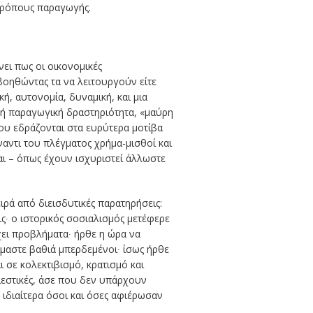
 τρόπους παραγωγής.
νει πως οι οικονομικές
βοηθώντας τα να λειτουργούν είτε
ή, αυτονομία, δυναμική, και μια
ακή παραγωγική δραστηριότητα, «μαύρη
που εδράζονται στα ευρύτερα μοτίβα
αντι του πλέγματος χρήμα-μισθοί και
αι – όπως έχουν ισχυριστεί άλλωστε
ιρά από διεισδυτικές παρατηρήσεις:
ς∙ ο ιστορικός σοσιαλισμός μετέφερε
έχει προβλήματα∙ ήρθε η ώρα να
ίμαστε βαθιά μπερδεμένοι∙ ίσως ήρθε
 σε κολεκτιβισμό, κρατισμό και
πιεστικές, άσε που δεν υπάρχουν
ιδιαίτερα όσοι και όσες αφιέρωσαν