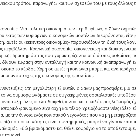
γενειακού τρόπου παραγωγής» και των σχέσεών του με τους άλλους
κονομίες: Μια πολιτική οικονομία των περιθωρίων», ο Σάνιν σημειώ
α εκτός των κυρίαρχων οικονομικών μοντέλων διευρύνονται, είτε 
η, αυτές οι «έκκεντρες οικονομίες» παρουσιάζουν τη δική τους λογικ
ους περιβάλλον. Κοινωνική οικονομία, οικογενειακή και διοικογενει
νομικής δραστηριότητας που χαρακτηρίζονται από άτυπες ρυθμίσεις 
ι δίνουν έμφαση στην ανταλλαγή και την κοινωνική αναπαραγωγή έν
σκοπό το κέρδος. Χάρη σε αυτές η κοινωνία μπορεί και αναπαράγετ
ι οι αντίστοιχες της οικονομίας της φροντίδας.
νεντεύξεις. Στη μεγαλύτερη εξ αυτών ο Σάνιν μας προσφέρει μια σε
 το να συμμορφωνόμαστε σε συγκεκριμένες σοσιαλιστικές υποθέσει
 ανάπτυξη∙ όλες οι ελίτ διαφθείρονται∙ και ο καλύτερος λαϊκισμός 
στορικό φαινόμενο είχε αρχή και τέλος∙ χρειαζόμαστε νέες ιδέες∙ ε
α, με την έννοια ενός κοινοτικού γεγονότος που να μη μεταφράζεται
ωρίζει ότι οι κοινότητες είναι συντηρητικές, μπορεί να γίνουν κατα
αλισμός. Εδώ βρισκόμαστε∙ και θέλει κουράγιο να το αποδεχτούμε, 
λειτουργεί.