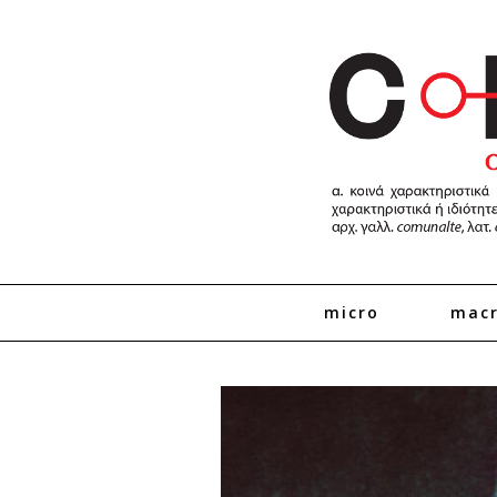
micro
mac