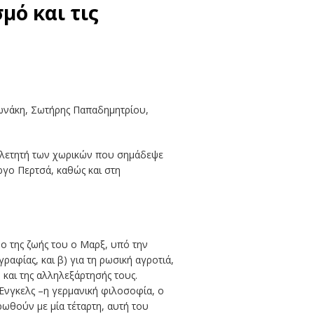
μό και τις
ωνάκη, Σωτήρης Παπαδημητρίου,
μελετητή των χωρικών που σημάδεψε
ργο Περτσά, καθώς και στη
δο της ζωής του ο Μαρξ, υπό την
φίας, και β) για τη ρωσική αγροτιά,
και της αλληλεξάρτησής τους.
 Ένγκελς –η γερμανική φιλοσοφία, ο
ρωθούν με μία τέταρτη, αυτή του