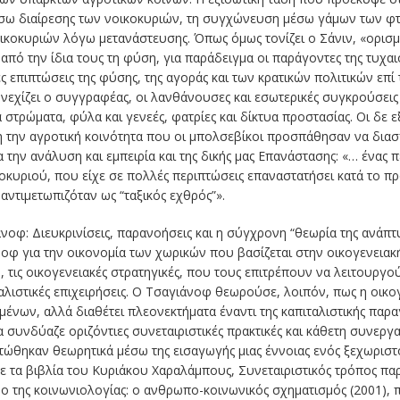
σω διαίρεσης των νοικοκυριών, τη συγχώνευση μέσω γάμων των φτ
οκυριών λόγω μετανάστευσης. Όπως όμως τονίζει ο Σάνιν, «ορισμέ
πό την ίδια τους τη φύση, για παράδειγμα οι παράγοντες της τυχαι
ες επιπτώσεις της φύσης, της αγοράς και των κρατικών πολιτικών επί 
εχίζει ο συγγραφέας, οι λανθάνουσες και εσωτερικές συγκρούσεις 
ρώματα, φύλα και γενεές, φατρίες και δίκτυα προστασίας. Οι δε εξω
την αγροτική κοινότητα που οι μπολσεβίκοι προσπάθησαν να διασπ
ια την ανάλυση και εμπειρία και της δικής μας Επανάστασης: «… ένας
οκυριού, που είχε σε πολλές περιπτώσεις επαναστατήσει κατά το 
αντιμετωπιζόταν ως “ταξικός εχθρός”».
οφ: Διευκρινίσεις, παρανοήσεις και η σύγχρονη “θεωρία της ανάπτυξ
φ για την οικονομία των χωρικών που βασίζεται στην οικογενειακή ε
 τις οικογενειακές στρατηγικές, που τους επιτρέπουν να λειτουργο
ιταλιστικές επιχειρήσεις. Ο Τσαγιάνοφ θεωρούσε, λοιπόν, πως η οικο
μένων, αλλά διαθέτει πλεονεκτήματα έναντι της καπιταλιστικής παρα
υνδύαζε οριζόντιες συνεταιριστικές πρακτικές και κάθετη συνεργασ
τώθηκαν θεωρητικά μέσω της εισαγωγής μιας έννοιας ενός ξεχωρι
 τα βιβλία του Κυριάκου Χαραλάμπους, Συνεταιριστικός τρόπος πα
νο της κοινωνιολογίας: ο ανθρωπο-κοινωνικός σχηματισμός (2001), 