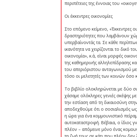
περιπέτειες της έννοιας του «οικο
Οι έκκεντρες οικονομίες
Στο επόμενο κείμενο, «Έκκεντρες οι
δραστηριότητες που λαμβάνουν χώρ
υπερβαίνοντάς τα. Σε κάθε περίπτωσ
ικανότητα να χειρίζονται το δικό τ
οικονομία», κ.ά, είναι μορφές οικο
της καθημερινής αλληλεπίδρασης κα
του απεριόριστου ανταγωνισμού με 
τόσο οι μελετητές των κοινών όσο κα
Το βιβλίο ολοκληρώνεται με δύο συ
χάσαμε ολόκληρες γενιές σκέψης με
την εστίαση από τη δικαιοσύνη στην
αποδεχθούμε ότι ο σοσιαλισμός ως ι
η ώρα για ένα κομμουνιστικό πείραμ
αυτοκαταστροφή. Βέβαια, ο ίδιος γν
πλέον – απόμεινε μόνο ένας κομουν
τη ζωή τους σε κάτι που πλέον δεν 