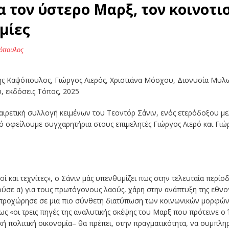
α τον ύστερο Μαρξ, τον κοινοτισ
μίες
όπουλος
ης Καψόπουλος, Γιώργος Λιερός, Χριστιάνα Μόσχου, Διονυσία Μυλ
, εκδόσεις Τόπος, 2025
ξαιρετική συλλογή κειμένων του Τεοντόρ Σάνιν, ενός ετερόδοξου 
τό οφείλουμε συγχαρητήρια στους επιμελητές Γιώργος Λιερό και Γιώ
ί και τεχνίτες», ο Σάνιν μάς υπενθυμίζει πως στην τελευταία περίο
ε α) για τους πρωτόγονους λαούς, χάρη στην ανάπτυξη της εθνογρα
 προχώρησε σε μια πιο σύνθετη διατύπωση των κοινωνικών μορφών 
ως «οι τρεις πηγές της αναλυτικής σκέψης του Μαρξ που πρότεινε ο
κή πολιτική οικονομία– θα πρέπει, στην πραγματικότητα, να συμπλη