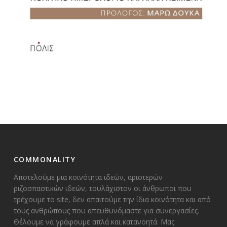
COMMONALITY
Αποτελούμε μια κοινότητα ιδεών, αριστερών
ριζοσπαστικών ιδεών, τουλάχιστον οι άνθρωποι που
τρέχουμε το site, δεν απαιτούμε την ίδια κοινότητα και από
τους ανθρώπους που απευθυνόμαστε για συνεργασίες.
Θέλουμε να γράφουμε απλά και κατανοητά. Μας