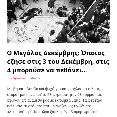
Ο Μεγάλος Δεκέμβρης: Όποιος
έζησε στις 3 του Δεκέμβρη, στις
4 μπορούσε να πεθάνει…
Το Περιοδικό
·
Macro
Με βήματα βουβά και ψυχή γιομάτη κοχλασμό ο λαός
σταμάτησε πάνω απ’ τα 28 φέρετρα. ήταν 28 κορμιά που
έφυγαν απ’ ανάμεσά μας με έκπληκτα μάτια. Τα φέρετρα
έκλειναν 28 στόματα που φώναξαν ως το θάνατο
«Δικαιοσύνη!».. Και τώρα ξαπλωμένα διαμαρτύρονται