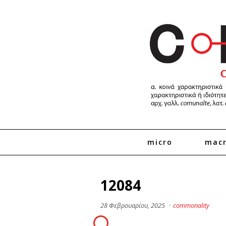
micro
mac
12084
28 Φεβρουαρίου, 2025
·
commonality