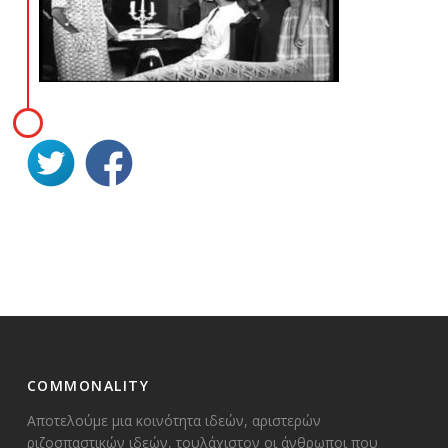
COMMONALITY
Αποτελούμε μια κοινότητα ιδεών, αριστερών
ριζοσπαστικών ιδεών, τουλάχιστον οι άνθρωποι που