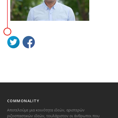
COMMONALITY
Αποτελούμε μια κοινότητα ιδεών, αριστερών
ριζοσπαστικών ιδεών, τουλάχιστον οι άνθρωποι που