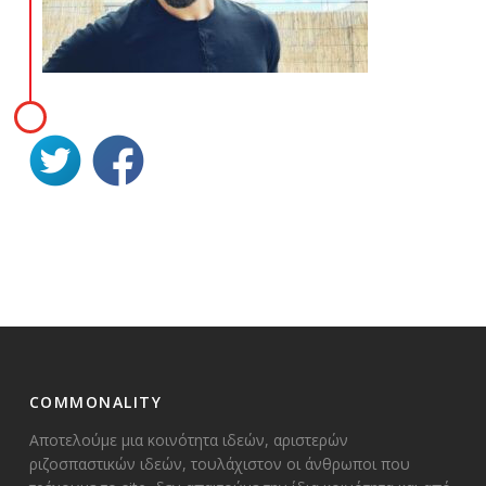
COMMONALITY
Αποτελούμε μια κοινότητα ιδεών, αριστερών
ριζοσπαστικών ιδεών, τουλάχιστον οι άνθρωποι που