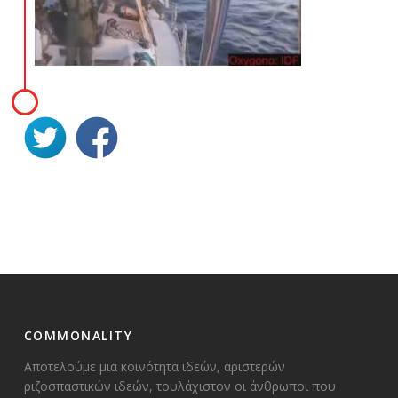
COMMONALITY
Αποτελούμε μια κοινότητα ιδεών, αριστερών
ριζοσπαστικών ιδεών, τουλάχιστον οι άνθρωποι που