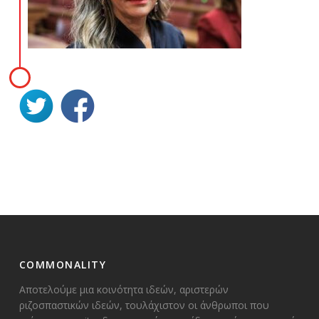
COMMONALITY
Αποτελούμε μια κοινότητα ιδεών, αριστερών
ριζοσπαστικών ιδεών, τουλάχιστον οι άνθρωποι που