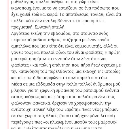
μυθολογίας, πολλοί άνθρωποι στη χώρα είναι
ικανοποιημένοι με το να εστιάζουν σε ένα πρόσωπο που
έχει χαθεί εδώ και καιρό. Το αποτέλεσμα, τονίζει, είναι ότι
πολλοί νέοι δεν αντιλαμβάνονται το φασισμό ως
πραγματική, ζωντανή απειλή.
Αργότερα εκείνη την εβδομάδα, στο στούντιο ενός
πειρατικού ραδιοσταθμού, συζήτησα με έναν εργάτη
αμπελώνα που μου είπε ότι είναι κομμουνιστής, αλλά οι
γονείς τους και πολλοί φίλοι του είναι φασίστες. Η πρώτη
μου ερώτηση ήταν «τι εννοούν όταν λένε ότι είναι
φασίστες;» και πάλι η απάντηση που πήρα ήταν σχετικά με
την κατανόηση του παρελθόντος, μια εκδοχή της ιστορίας
και πώς αυτή διαμορφώνει τα πολιτισμικά πιστεύω.
Μέσα σε μια εβδομάδα στην Ιταλία πολλοί άνθρωποι μού
μίλησαν για τη ξαφνική εμφάνιση του ρατσισμού ενάντια
στους μαύρους και πώς άτομα που παλιότερα δεν τους
φαίνονταν φανατικά, άρχισαν να χρησιμοποιούν την
αντίστοιχη ιταλική λέξη του «αράπη». Ένας νέος μπάρμαν
σε ένα χωριό στις Άλπεις (όπου υπήρχαν μόνο λευκοί)
περιέγραφε πως «οι ηλικιωμένοι μισούν τους μαύρους»
και πως βλέποντας την κάλυψη των μίντια για τη