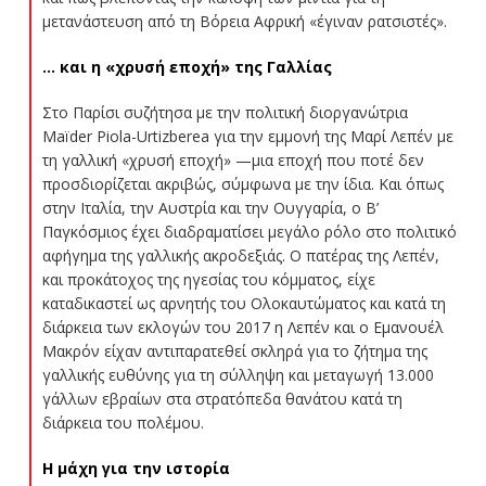
μετανάστευση από τη Βόρεια Αφρική «έγιναν ρατσιστές».
… και η «χρυσή εποχή» της Γαλλίας
Στο Παρίσι συζήτησα με την πολιτική διοργανώτρια
Maïder Piola-Urtizberea για την εμμονή της Μαρί Λεπέν με
τη γαλλική «χρυσή εποχή» —μια εποχή που ποτέ δεν
προσδιορίζεται ακριβώς, σύμφωνα με την ίδια. Και όπως
στην Ιταλία, την Αυστρία και την Ουγγαρία, ο Β’
Παγκόσμιος έχει διαδραματίσει μεγάλο ρόλο στο πολιτικό
αφήγημα της γαλλικής ακροδεξιάς. Ο πατέρας της Λεπέν,
και προκάτοχος της ηγεσίας του κόμματος, είχε
καταδικαστεί ως αρνητής του Ολοκαυτώματος και κατά τη
διάρκεια των εκλογών του 2017 η Λεπέν και ο Εμανουέλ
Μακρόν είχαν αντιπαρατεθεί σκληρά για το ζήτημα της
γαλλικής ευθύνης για τη σύλληψη και μεταγωγή 13.000
γάλλων εβραίων στα στρατόπεδα θανάτου κατά τη
διάρκεια του πολέμου.
Η μάχη για την ιστορία