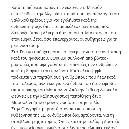
Κατά τη διάρκεια αυτών των εκλογών ο Μακρόν
επισκέφθηκε την Αλγερία και απαίτησε την απολογία του
γαλλικού κράτους για «τα εγκλήματα κατά της
ανθρωπότητας», όπως τα αποκάλεσε αργότερα, που
διέπραξε όταν η Αλγερία ήταν αποικία. Μια ιστορία που
επανεμφανίζεται όσο επανέρχονται οι συζητήσεις για τη
μετανάστευση.
Στο Τορίνο υπάρχει μουσείο αφιερωμένο στην αντίσταση
κατά του φασισμού. Είναι μια συλλογή από βίντεο-
μαρτυρίες που αφηγούνται τις εμπειρίες των ανθρώπων
κατά τη διάρκεια του πολέμου. Κατά πλειοψηφία
πρόκειται για παρτιζάνους ή ανθρώπους που ήταν κατά
του πολέμου, αλλά και για ένα άνδρα που ήταν έφηβος
υποστηρικτής του Μουσολίνι. Από την έκθεση δύσκολα
φεύγεις με την καθησυχαστική πεποίθηση ότι ο
Μουσολίνι ήταν ο μόνος φασίστας στην Ιταλία.
Στην Ουγγαρία, μπροστά στην πιο καταπιεστική
κυβέρνηση της ΕΕ, οι άνθρωποι διαμαρτύρονται για τη
στρέβλωση της ιστορίας. Όπως και στην Ιταλία, η Αυστρία
έχει μουσείο αφιερωμένο στις λιγότερο ελκτικές εκδοχές