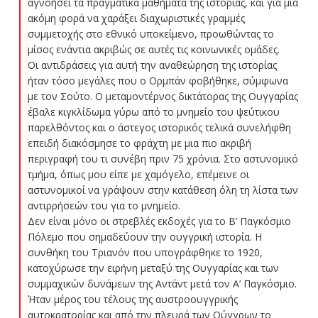
αγνοήσει τα πραγματικά μαθήματα της ιστορίας, και για μια
ακόμη φορά να χαράξει διαχωριστικές γραμμές
συμμετοχής στο εθνικό υποκείμενο, προωθώντας το
μίσος ενάντια ακριβώς σε αυτές τις κοινωνικές ομάδες.
Οι αντιδράσεις για αυτή την αναθεώρηση της ιστορίας
ήταν τόσο μεγάλες που ο Ορμπάν φοβήθηκε, σύμφωνα
με τον Σούτο. Ο μεταμοντέρνος δικτάτορας της Ουγγαρίας
έβαλε κιγκλίδωμα γύρω από το μνημείο του ψεύτικου
παρελθόντος και ο άστεγος ιστορικός τελικά συνελήφθη
επειδή διακόσμησε το φράχτη με μια πιο ακριβή
περιγραφή του τι συνέβη πριν 75 χρόνια. Στο αστυνομικό
τμήμα, όπως μου είπε με χαμόγελο, επέμεινε οι
αστυνομικοί να γράψουν στην κατάθεση όλη τη λίστα των
αντιρρήσεών του για το μνημείο.
Δεν είναι μόνο οι στρεβλές εκδοχές για το Β’ Παγκόσμιο
Πόλεμο που σημαδεύουν την ουγγρική ιστορία. Η
συνθήκη του Τριανόν που υπογράφθηκε το 1920,
κατοχύρωσε την ειρήνη μεταξύ της Ουγγαρίας και των
συμμαχικών δυνάμεων της Αντάντ μετά τον Α’ Παγκόσμιο.
Ήταν μέρος του τέλους της αυστροουγγρικής
αυτοκρατορίας και από την πλευρά των Ούγγρων το