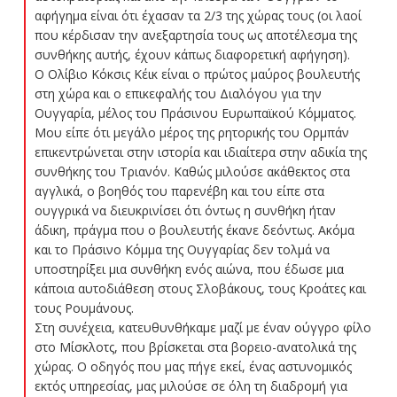
αφήγημα είναι ότι έχασαν τα 2/3 της χώρας τους (οι λαοί
που κέρδισαν την ανεξαρτησία τους ως αποτέλεσμα της
συνθήκης αυτής, έχουν κάπως διαφορετική αφήγηση).
Ο Ολίβιο Κόκσις Κέικ είναι ο πρώτος μαύρος βουλευτής
στη χώρα και ο επικεφαλής του Διαλόγου για την
Ουγγαρία, μέλος του Πράσινου Ευρωπαϊκού Κόμματος.
Μου είπε ότι μεγάλο μέρος της ρητορικής του Ορμπάν
επικεντρώνεται στην ιστορία και ιδιαίτερα στην αδικία της
συνθήκης του Τριανόν. Καθώς μιλούσε ακάθεκτος στα
αγγλικά, ο βοηθός του παρενέβη και του είπε στα
ουγγρικά να διευκρινίσει ότι όντως η συνθήκη ήταν
άδικη, πράγμα που ο βουλευτής έκανε δεόντως. Ακόμα
και το Πράσινο Κόμμα της Ουγγαρίας δεν τολμά να
υποστηρίξει μια συνθήκη ενός αιώνα, που έδωσε μια
κάποια αυτοδιάθεση στους Σλοβάκους, τους Κροάτες και
τους Ρουμάνους.
Στη συνέχεια, κατευθυνθήκαμε μαζί με έναν ούγγρο φίλο
στο Μίσκλοτς, που βρίσκεται στα βορειο-ανατολικά της
χώρας. Ο οδηγός που μας πήγε εκεί, ένας αστυνομικός
εκτός υπηρεσίας, μας μιλούσε σε όλη τη διαδρομή για