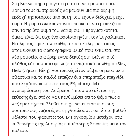
Στη Βιέννη πήρα μια γεύση από το νέο μουσείο που
βοηθά τους αυστριακούς να μάθουν μια πιο ακριβή
εκδοχή της ιστορίας από αυτή που έχουν διδαχτεί μέχρι
τώρα. Η χώρα εδώ και χρόνια αρέσκεται να εμφανίζεται
σαν το πρώτο θύμα του ναζισμού. Η πραγματικότητα,
όμως, είναι ότι είχε ένα φασίστα ηγέτη, τον Ένγκελμπερτ
Ντόλφους, πριν τον «καθαρίσει» ο Χίτλερ, και όπως
αποδεικνύει το φωτογραφικό υλικό που εκτίθεται στο
νέο μουσείο, ο φύρερ έγινε δεκτός στη Βιέννη από
πλήθος κόσμου που φώναζε το ναζιστικό σύνθημα «Sieg
Heil» (Ζήτω η Νίκη). Αυστριακές είχαν ράψει σημαίες με τη
σβάστικα και τα παιδιά έπαιζαν ένα επιτραπέζιο παιχνίδι
που λεγόταν «σκότωσε τους Εβραίους». Μια
αναπαράσταση του Δούρειου Ίππου στο κέντρο της
έκθεσης έχει στόχο να υπενθυμίσει ότι το ψέμα πως ο
ναζισμός είχε επιβληθεί στη χώρα, επέτρεψε στους
αυστριακούς ναζιστές να τη γλυτώσουν, σε τέτοιο βαθμό
μάλιστα που φασίστες του Β’ Παγκοσμίου μετείχαν στις
κυβερνήσεις της Αυστρίας επί τέσσερις δεκαετίες μετά τον
πόλεμο.