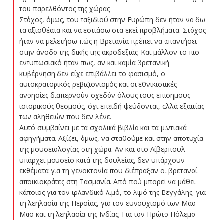
του παρελθόντος της χώρας.
Στόχος, όμως, του ταξιδιού στην Ευρώπη δεν ήταν να δω
τα αξιοθέατα και να εστιάσω στα εκεί προβλήματα. Στόχος
ήταν να μελετήσω πώς η Βρετανία πρέπει να απαντήσει
στην άνοδο της δικής της ακροδεξιάς. Και μάλλον το πιο
εντυπωσιακό ήταν πως, αν και καμία βρετανική
κυβέρνηση δεν είχε επιβάλλει το φασισμό, ο
αυτοκρατορικός ρεβιζιονισμός και οι εθνικιστικές
ανοησίες διαπερνούν σχεδόν όλους τους επίσημους
ιστορικούς θεσμούς, όχι επειδή ψεύδονται, αλλά εξαιτίας
των αληθειών που δεν λένε.
Αυτό συμβαίνει με τα σχολικά βιβλία και τα μιντιακά
αφηγήματα. Αξίζει, όμως, να σταθούμε και στην αποτυχία
της μουσειολογίας στη χώρα. Αν και στο Λίβερπουλ
υπάρχει μουσείο κατά της δουλείας, δεν υπάρχουν
εκθέματα για τη γενοκτονία που διέπραξαν οι βρετανοί
αποικιοκράτες στη Τασμανία. Από πού μπορεί να μάθει
κάποιος για τον ιρλανδικό λιμό, το λιμό της Βεγγάλης, για
τη λεηλασία της Περσίας, για τον ευνουχισμό των Μάο
Μάο και τη λεηλασία της Ινδίας; Για τον Πρώτο Πόλεμο