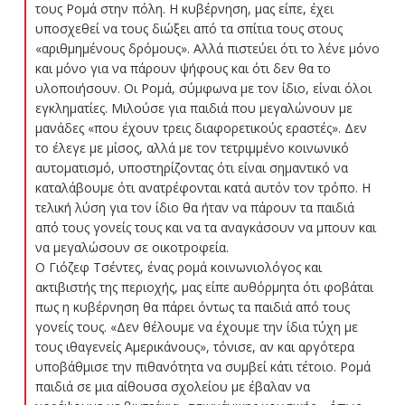
τους Ρομά στην πόλη. Η κυβέρνηση, μας είπε, έχει
υποσχεθεί να τους διώξει από τα σπίτια τους στους
«αριθμημένους δρόμους». Αλλά πιστεύει ότι το λένε μόνο
και μόνο για να πάρουν ψήφους και ότι δεν θα το
υλοποιήσουν. Οι Ρομά, σύμφωνα με τον ίδιο, είναι όλοι
εγκληματίες. Μιλούσε για παιδιά που μεγαλώνουν με
μανάδες «που έχουν τρεις διαφορετικούς εραστές». Δεν
το έλεγε με μίσος, αλλά με τον τετριμμένο κοινωνικό
αυτοματισμό, υποστηρίζοντας ότι είναι σημαντικό να
καταλάβουμε ότι ανατρέφονται κατά αυτόν τον τρόπο. Η
τελική λύση για τον ίδιο θα ήταν να πάρουν τα παιδιά
από τους γονείς τους και να τα αναγκάσουν να μπουν και
να μεγαλώσουν σε οικοτροφεία.
Ο Γιόζεφ Τσέντες, ένας ρομά κοινωνιολόγος και
ακτιβιστής της περιοχής, μας είπε αυθόρμητα ότι φοβάται
πως η κυβέρνηση θα πάρει όντως τα παιδιά από τους
γονείς τους. «Δεν θέλουμε να έχουμε την ίδια τύχη με
τους ιθαγενείς Αμερικάνους», τόνισε, αν και αργότερα
υποβάθμισε την πιθανότητα να συμβεί κάτι τέτοιο. Ρομά
παιδιά σε μια αίθουσα σχολείου με έβαλαν να