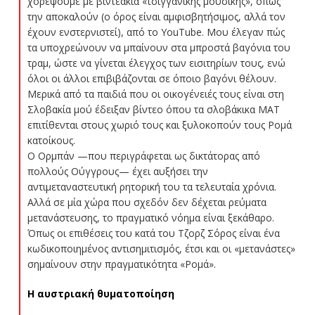
χορέψουμε με βιντεάκια «τσιγγάνικης μουσικής», όπως
την αποκαλούν (o όρος είναι αμφισβητήσιμος, αλλά τον
έχουν ενστερνιστεί), από το YouTube. Μου έλεγαν πώς
τα υποχρεώνουν να μπαίνουν στα μπροστά βαγόνια του
τραμ, ώστε να γίνεται έλεγχος των εισιτηρίων τους, ενώ
όλοι οι άλλοι επιβιβάζονται σε όποιο βαγόνι θέλουν.
Μερικά από τα παιδιά που οι οικογένειές τους είναι στη
Σλοβακία μού έδειξαν βίντεο όπου τα σλοβάκικα ΜΑΤ
επιτίθενται στους χωριό τους και ξυλοκοπούν τους Ρομά
κατοίκους.
Ο Ορμπάν —που περιγράφεται ως δικτάτορας από
πολλούς Ούγγρους— έχει αυξήσει την
αντιμεταναστευτική ρητορική του τα τελευταία χρόνια.
Αλλά σε μία χώρα που σχεδόν δεν δέχεται ρεύματα
μετανάστευσης, το πραγματικό νόημα είναι ξεκάθαρο.
Όπως οι επιθέσεις του κατά του Τζορζ Σόρος είναι ένα
κωδικοποιημένος αντισημιτισμός, έτσι και οι «μετανάστες»
σημαίνουν στην πραγματικότητα «Ρομά».
Η αυστριακή θυματοποίηση