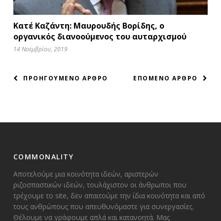
Κατέ Καζάντη: Μαυρουδής Βορίδης, ο
οργανικός διανοούμενος του αυταρχισμού
14 Νοεμβρίου, 2019
ΠΛΟΗΓΗΣΗ
ΠΡΟΗΓΟΥΜΕΝΟ ΑΡΘΡΟ
ΕΠΟΜΕΝΟ ΑΡΘΡΟ
ΑΡΘΡΩΝ
COMMONALITY
Αποτελούμε μια κοινότητα ιδεών, αριστερών
ριζοσπαστικών ιδεών, τουλάχιστον οι άνθρωποι που
τρέχουμε το site, δεν απαιτούμε την ίδια κοινότητα και από
τους ανθρώπους που απευθυνόμαστε για συνεργασίες.
Θέλουμε να γράφουμε απλά και κατανοητά. Μας