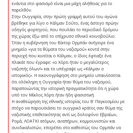
ενάντια στο φασισμό είναι μια μάχη αλήθειας για το
παρελθόν.
Στην Ουγγαρία, στην πρώτη γραμμή αυτού του αγώνα
βρέθηκε για λίγο ο Κάλμαν Σούτο, ένας άστεγο πρώην
οδηγός φορτηγού, που πουλάει το περιοδικό δρόμου
της χώρας έξω από το επίχρυσο εθνικό κοινοβούλιο.
Όταν η κυβέρνηση του Βίκτορ Ορμπάν ανήγειρε ένα
μνημείο «για τα θύματα του ναζισμού» κοντά στην
περιοχή που κινείται ο Κάλμαν, ο ίδιος έφτιαξε ένα
πλακάτ που έγραφε: «ο Χόρτι ήταν ο μεγαλύτερος
ναζιστής όλων!» και το υπέγραψε ως «Κάλμαν ο
ιστορικός». Η εικονογράφηση στο μνημείο υπαινίσσεται
ότι ολόκληρη η Ουγγαρία ήταν θύμα του ναζισμού,
παραποιώντας την ιστορική πραγματικότητα ότι η χώρα
υπό τον Μίκλος Χόρτι ήταν ήδη φασιστική.
Η αναθεώρηση της εθνικής ιστορίας του Β’ Παγκοσμίου με
στόχο να παρουσιάσει το ουγγρικό κράτος σαν θύμα της
ναζιστικής επιθετικότητας αντί ως δολοφόνο Εβραίων,
Ρομά, ΛΟΑΤΚΙ ατόμων, αναπήρων, κομμουνιστών και
συνδικαλιστών, επιτρέπει στο καθεστώς του Ορμπάν να