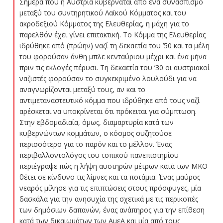
Σήμερα που η Αυστρία κυβερνάται από ένα συνασπισμό
μεταξύ του συντηρητικού Λαϊκού Κόμματος και του
ακροδεξιού Κόμματος της Ελευθερίας, η μάχη για το
παρελθόν έχει γίνει επιτακτική. Το Κόμμα της Ελευθερίας
ιδρύθηκε από (πρώην) ναζί τη δεκαετία του ’50 και τα μέλη
του φορούσαν άνθη μπλε κενταύριου μέχρι και ένα μήνα
πριν τις εκλογές πέρυσι. Τη δεκαετία του ’30 οι αυστριακοί
ναζιστές φορούσαν το συγκεκριμένο λουλούδι για να
αναγνωρίζονται μεταξύ τους, αν και το
αντιμεταναστευτικό κόμμα που ιδρύθηκε από τους ναζί
αρέσκεται να υποκρίνεται ότι πρόκειται για σύμπτωση.
Στην εβδομαδιαία, όμως, διαμαρτυρία κατά των
κυβερνώντων κομμάτων, ο κόσμος συζητούσε
περισσότερο για το παρόν και το μέλλον. Ένας
περιβαλλοντολόγος του τοπικού πανεπιστημίου
περιέγραψε πώς η λήψη αυστηρών μέτρων κατά των ΜΚΟ
θέτει σε κίνδυνο τις λίμνες και τα ποτάμια. Ένας μαύρος
νεαρός μίλησε για τις επιπτώσεις στους πρόσφυγες, μία
δασκάλα για την ανησυχία της σχετικά με τις περικοπές
των δημόσιων δαπανών, ένας ανάπηρος για την επίθεση
κατά των δικαιωμάτων των ΑμεΑ και μία από τους