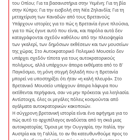
του Οπίου; Για τα βασανιστήρια στην Υεμένη; Για τη βία
στην Κύπρο; Για την εισβολή στη Νέα Ζηλανδία; Για τη
μεταχείριση των Καναδών από τους Βρετανούς;
Υπάρχουν ιστορίες για το πώς η Βρετανία έγινε πλούσια,
για το πώς έγινε αυτό που είναι, και παρόλα αυτά δεν
καταγράφονται σχεδόν καθόλου από την πλειοψηφία
των γκαλερί, των δημόσιων εκθέσεων και των μουσείων
της χώρας. Στο Αυτοκρατορικό Πολεμικό Μουσείο δεν
υπάρχει σχεδόν τίποτα για τους αυτοκρατορικούς
πολέμους, αλλά υπάρχουν άπειρα εκθέματα από το Β’
Παγκόσμιο, τη μόνη στιγμή δηλαδή που η Βρετανία
μπορεί να υποστηρίξει ότι ήταν «η καλή πλευρά». Στο
Βρετανικό Μουσείο υπάρχουν άπειρα λάφυρα που
εκτίθενται περήφανα, σαν να μην πρόκειται για λεηλασία.
Αντίστοιχα, όλες οι μεγάλες πόλεις κοσμούνται από
αγάλματα αυτοκρατορικών κακοποιών.
Η σύγχρονη βρετανική ιστορία είναι ένα αφήγημα για το
πώς αυτό το αρχιπέλαγος αναδύεται από τη σκιά μιας
αυτοκρατορίας. Όμοια με την Ουγγαρία, την Ιταλία, την
Αυστρία και τη Γαλλία, το αν θα κατευθυνθούμε προς το