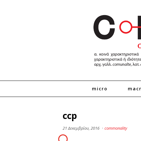
micro
mac
ccp
21 Δεκεμβρίου, 2016
·
commonality