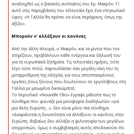
αναδειχθεί ως ο βασικός αντίπαλος του Εμ. Μακρόν. Γι’
αυτό στις παρεμβάσεις του τελευταία έχει ένα ντεγκωλικό
ύφος: «Η Γαλλία θα πρέπει να είναι περήφανη, όπως της
αξίζει».
Μπορούν ν’ αλλάξουν οι κανόνες
Από την άλλη πλευρά, ο Μακρόν, και τα μίντια που τον
στηρίζουν, προβάλλουν κάθε ενέργεια και δήλωσή του
για τα ευρωπαϊκά ζητήματα. Τις τελευταίες ημέρες, ούτε
λίγο ούτε πολύ, παρουσίασαν σαν μεγάλη νίκη του τη
μεταρρύθμιση της οδηγίας για τους αποσπασμένους
εργάτες (τους ξένους που δουλεύουν σε εργολάβους στη
Γαλλία με μειωμένα δικαιώματα).
Το περιοδικό «Nouvelle Obs» έγραψε μάλιστα πως το
σύνθημα που φώναζε μια μειοψηφία διαδηλωτών «για
μια άλλη Ευρώπη…», δεν είναι μόνο πια σύνθημα.
«Διαφαίνεται η δυνατότητα να αλλάξουν οι κανόνες στην
Ευρώπη. Βεβαίως δεν αλλάζει η φιλοσοφία των μεγάλων
ισορροπιών, όμως ο συμβιβασμός αυτός αποδεικνύει ότι