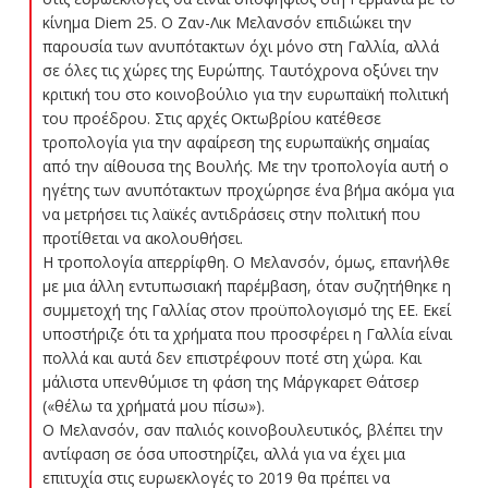
κίνημα Diem 25. Ο Ζαν-Λικ Μελανσόν επιδιώκει την
παρουσία των ανυπότακτων όχι μόνο στη Γαλλία, αλλά
σε όλες τις χώρες της Ευρώπης. Ταυτόχρονα οξύνει την
κριτική του στο κοινοβούλιο για την ευρωπαϊκή πολιτική
του προέδρου. Στις αρχές Οκτωβρίου κατέθεσε
τροπολογία για την αφαίρεση της ευρωπαϊκής σημαίας
από την αίθουσα της Βουλής. Με την τροπολογία αυτή ο
ηγέτης των ανυπότακτων προχώρησε ένα βήμα ακόμα για
να μετρήσει τις λαϊκές αντιδράσεις στην πολιτική που
προτίθεται να ακολουθήσει.
Η τροπολογία απερρίφθη. Ο Μελανσόν, όμως, επανήλθε
με μια άλλη εντυπωσιακή παρέμβαση, όταν συζητήθηκε η
συμμετοχή της Γαλλίας στον προϋπολογισμό της ΕΕ. Εκεί
υποστήριζε ότι τα χρήματα που προσφέρει η Γαλλία είναι
πολλά και αυτά δεν επιστρέφουν ποτέ στη χώρα. Και
μάλιστα υπενθύμισε τη φάση της Μάργκαρετ Θάτσερ
(«θέλω τα χρήματά μου πίσω»).
Ο Μελανσόν, σαν παλιός κοινοβουλευτικός, βλέπει την
αντίφαση σε όσα υποστηρίζει, αλλά για να έχει μια
επιτυχία στις ευρωεκλογές το 2019 θα πρέπει να