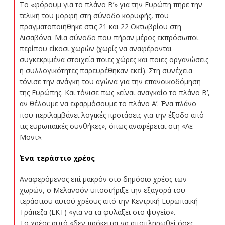
Το «φόρουμ για το πλάνο Β’» για την Ευρώπη πήρε την
τελική του μορφή στη σύνοδο κορυφής, που
πραγματοποιήθηκε στις 21 και 22 Οκτωβρίου στη
Λισαβόνα. Μια σύνοδο που πήραν μέρος εκπρόσωποι
περίπου είκοσι χωρών (χωρίς να αναφέρονται
συγκεκριμένα στοιχεία ποιες χώρες και ποιες οργανώσεις
ή συλλογικότητες παρευρέθηκαν εκεί). Στη συνέχεια
τόνισε την ανάγκη του αγώνα για την επανοικοδόμηση
της Ευρώπης. Και τόνισε πως «είναι αναγκαίο το πλάνο Β’,
αν θέλουμε να εφαρμόσουμε το πλάνο Α’. Ένα πλάνο
που περιλαμβάνει λογικές προτάσεις για την έξοδο από
τις ευρωπαϊκές συνθήκες», όπως αναφέρεται στη «Λε
Μοντ».
Ένα τεράστιο χρέος
Αναφερόμενος επί μακρόν στο δημόσιο χρέος των
χωρών, ο Μελανσόν υποστήριξε την εξαγορά του
τεράστιου αυτού χρέους από την Κεντρική Ευρωπαϊκή
Τράπεζα (ΕΚΤ) «για να τα φυλάξει στο ψυγείο».
Το χρέος αυτό «δεν πρόκειται να αποπληρωθεί όσες