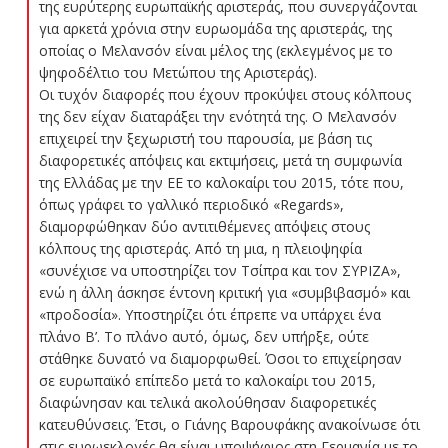
της ευρύτερης ευρωπαϊκής αριστεράς, που συνεργάζονται
για αρκετά χρόνια στην ευρωομάδα της αριστεράς, της
οποίας ο Μελανσόν είναι μέλος της (εκλεγμένος με το
ψηφοδέλτιο του Μετώπου της Αριστεράς).
Οι τυχόν διαφορές που έχουν προκύψει στους κόλπους
της δεν είχαν διαταράξει την ενότητά της. Ο Μελανσόν
επιχειρεί την ξεχωριστή του παρουσία, με βάση τις
διαφορετικές απόψεις και εκτιμήσεις, μετά τη συμφωνία
της Ελλάδας με την ΕΕ το καλοκαίρι του 2015, τότε που,
όπως γράφει το γαλλικό περιοδικό «Regards»,
διαμορφώθηκαν δύο αντιτιθέμενες απόψεις στους
κόλπους της αριστεράς. Από τη μια, η πλειοψηφία
«συνέχισε να υποστηρίζει τον Τσίπρα και τον ΣΥΡΙΖΑ»,
ενώ η άλλη άσκησε έντονη κριτική για «συμβιβασμό» και
«προδοσία». Υποστηρίζει ότι έπρεπε να υπάρχει ένα
πλάνο Β’. Το πλάνο αυτό, όμως, δεν υπήρξε, ούτε
στάθηκε δυνατό να διαμορφωθεί. Όσοι το επιχείρησαν
σε ευρωπαϊκό επίπεδο μετά το καλοκαίρι του 2015,
διαφώνησαν και τελικά ακολούθησαν διαφορετικές
κατευθύνσεις. Έτσι, ο Γιάνης Βαρουφάκης ανακοίνωσε ότι
στις ευρωεκλογές θα είναι υποψήφιος στη Γερμανία με το